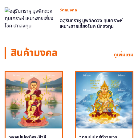
วัตถุมงคล
อสุรินทราหู มูพลิกดวง ทุบเคราะห์
เหมาะสายเสี่ยงโชค นักลงทุน
สินค้ามงคล
ดูเพิ่มเติม
วอลเปเปอร์พระสีวลี
วอลเปเปอร์ท้าวกุเวร