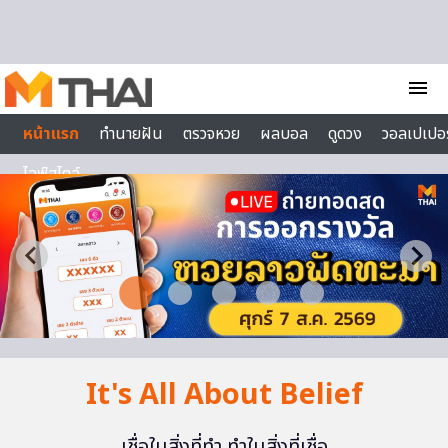
Skip to content
menu
หน้าแรก
ทำนายฝัน
ตรวจหวย
ผลบอล
ดูดวง
วอลเปเปอร
ไลฟ์สไตล์
It's All About Belief
เชื่อในสิ่งที่ทำ ทำในสิ่งที่เชื่อ