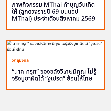
ภาพกิจกรรม MThai ทำบุญวันเกิด
ให้ (ลูกดวงรายปี 69 บนแอป
MThai) ประจำเดือนสิงหาคม 2569
วัตถุมงคล
“นาค-ครุฑ” ของขลังวิเศษมีคุณ ไม่รู้
จริงบูชาผิดได้ “งูเปรต” ย้อนให้โทษ