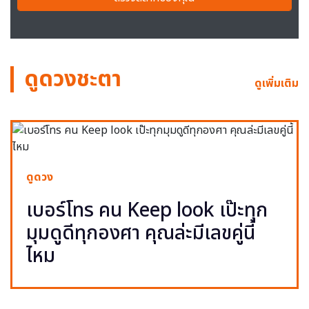
ดูดวงชะตา
ดูเพิ่มเติม
ดูดวง
เบอร์โทร คน Keep look เป๊ะทุก
มุมดูดีทุกองศา คุณล่ะมีเลขคู่นี้
ไหม