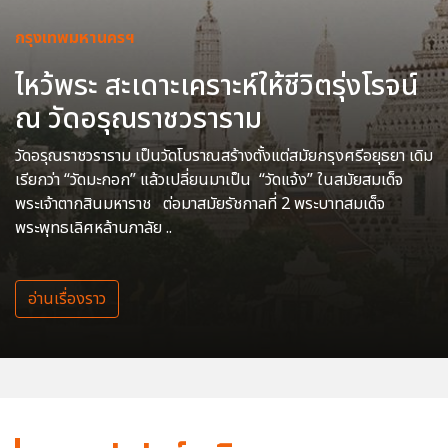
กรุงเทพมหานครฯ
ไหว้พระ สะเดาะเคราะห์ให้ชีวิตรุ่งโรจน์
ณ วัดอรุณราชวราราม
วัดอรุณราชวราราม เป็นวัดโบราณสร้างตั้งแต่สมัยกรุงศรีอยุธยา เดิม
เรียกว่า “วัดมะกอก” แล้วเปลี่ยนมาเป็น “วัดแจ้ง” ในสมัยสมเด็จ
พระเจ้าตากสินมหาราช ต่อมาสมัยรัชกาลที่ 2 พระบาทสมเด็จ
พระพุทธเลิศหล้านภาลัย ..
อ่านเรื่องราว