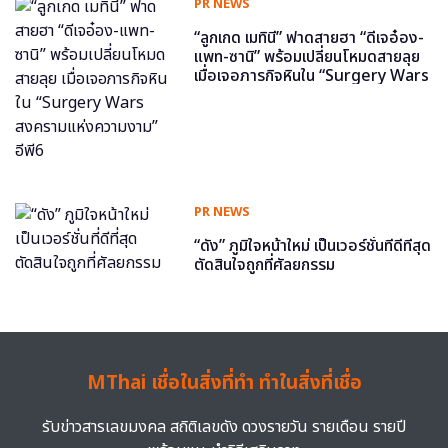
PR NEWS
“ลูกเกด เมทินี” ฟาดสายฮา “ดีเจอ๋อง-
แพท-ซานิ” พร้อมเปลี่ยนโหมดสายลุย
เมื่อเจอภารกิจหินใน “Surgery Wars
สงครามแห่งความงาม” อีพี6
PR NEWS
“ดัง” ภูมิใจหน้าใหม่ เป็นเวอร์ชั่นที่ดีที่สุด
ตัดสินใจถูกที่ศัลยกรรม
MThai เชื่อในสิ่งที่ทำ ทำในสิ่งที่เชื่อ
รับข่าวสารเลขมงคล สถิติเลขดัง ดวงรายวัน รายเดือน รายปี