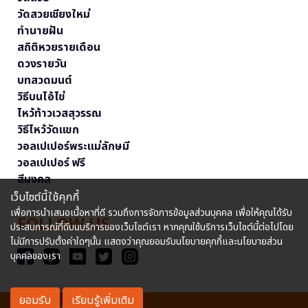
วัดสวยเชียงใหม่
ทำนายฝัน
สถิติหวยรายเดือน
ดวงรายวัน
บทสวดมนต์
วิธีบนไอ้ไข่
ไหว้ท้าวเวสสุวรรณ
วิธีไหว้วัดแขก
วอลเปเปอร์พระแม่ลักษมี
วอลเปเปอร์ ฟรี
สีมงคล
เว็บไซต์นี้ใช้คุกกี้
เพื่อการนำเสนอเนื้อหาที่ดี รวมถึงการจัดการข้อมูลส่วนบุคคล เพื่อให้คุณได้รับ
FOLLOW US
ประสบการณ์ที่ดีบนบริการของเว็บไซต์เรา หากคุณใช้บริการเว็บไซต์นี้ต่อไปโดย
ไม่มีการปรับตั้งค่าใดๆนั้น แสดงว่าคุณยอมรับนโยบายคุกกี้และนโยบายส่วน
บุคคลของเรา
ยอมรับ
เรียนรู้เพิ่มเติม