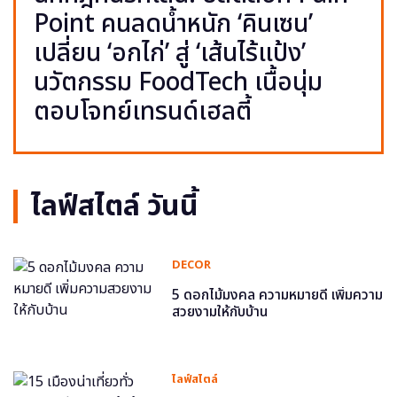
Point คนลดน้ำหนัก ‘คินเซน’
เปลี่ยน ‘อกไก่’ สู่ ‘เส้นไร้แป้ง’
นวัตกรรม FoodTech เนื้อนุ่ม
ตอบโจทย์เทรนด์เฮลตี้
ไลฟ์สไตล์ วันนี้
DECOR
5 ดอกไม้มงคล ความหมายดี เพิ่มความ
สวยงามให้กับบ้าน
ไลฟ์สไตล์