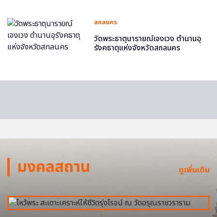
สกลนคร
วัดพระธาตุนารายณ์เจงเวง ตำนานอุ
รังคธาตุแห่งจังหวัดสกลนคร
มงคลสถาน
ดูเพิ่มเติม