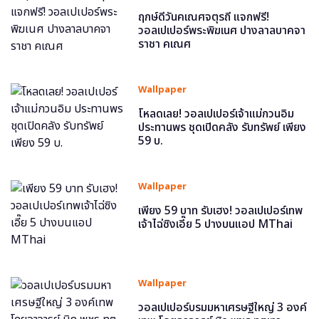
ฤกษ์ดีวันคเณศจตุรถี แจกฟรี!
วอลเปเปอร์พระพิฆเนศ ปางลาลบาคจา
ราชา คเณศ
Wallpaper
โหลดเลย! วอลเปเปอร์เจ้าแม่กวนอิม
ประทานพร ชุดเปิดคลัง รับทรัพย์ เพียง
59 บ.
Wallpaper
เพียง 59 บาท รับเฮง! วอลเปเปอร์เทพ
เจ้าไฉ่ซิงเอี๊ย 5 ปางบนแอป MThai
Wallpaper
วอลเปเปอร์บรมมหาเศรษฐีใหญ่ 3 องค์