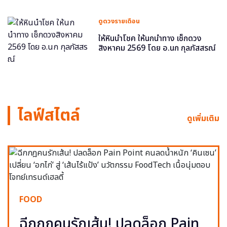
ดูดวงรายเดือน
ให้หินนำโชค ให้นกนำทาง เช็กดวง
สิงหาคม 2569 โดย อ.นก กุลภัสสรณ์
ไลฟ์สไตล์
ดูเพิ่มเติม
FOOD
ฉีกกฎคนรักเส้น! ปลดล็อก Pain