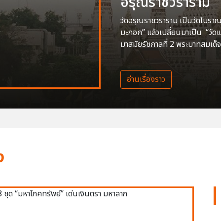
อรุณราชวราราม
วัดอรุณราชวราราม เป็นวัดโบราณสร
มะกอก” แล้วเปลี่ยนมาเป็น “วัด
มาสมัยรัชกาลที่ 2 พระบาทสมเด็จ
อ่านเรื่องราว
ง