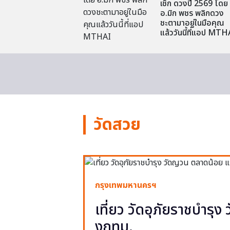
เช็ก ดวงปี 2569 โดย
อ.มิก พชร พลิกดวง
ชะตามาอยู่ในมือคุณ
แล้ววันนี้ที่แอป MTH
วัดสวย
กรุงเทพมหานครฯ
เที่ยว วัดอุภัยราชบำรุ
งกทม.