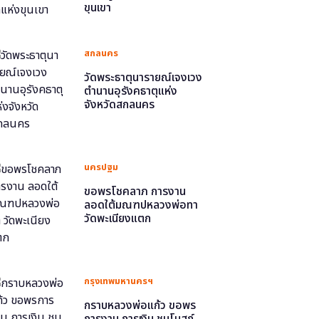
ขุนเขา
สกลนคร
วัดพระธาตุนารายณ์เจงเวง
ตำนานอุรังคธาตุแห่ง
จังหวัดสกลนคร
นครปฐม
ขอพรโชคลาภ การงาน
ลอดใต้มณฑปหลวงพ่อทา
วัดพะเนียงแตก
กรุงเทพมหานครฯ
กราบหลวงพ่อแก้ว ขอพร
การงาน การเงิน ชมโบสถ์