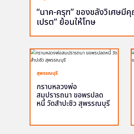
“นาค-ครุฑ” ของขลังวิเศษมีคุณ 
เปรต” ย้อนให้โทษ
สุพรรณบุรี
กราบหลวงพ่อ
สมปรารถนา ขอพรปลด
หนี้ วัดสำปะซิว สุพรรณบุรี