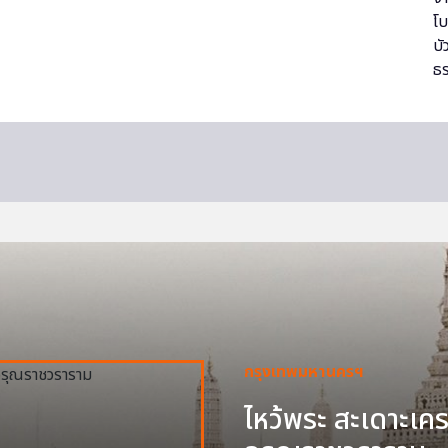
กรุงเทพมหานครฯ
ไหว้พระ สะเดาะเครา