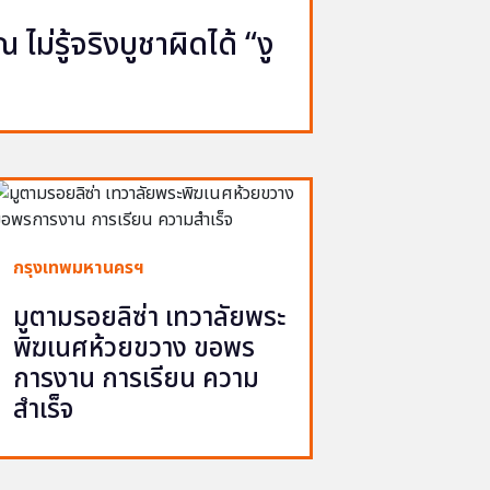
ไม่รู้จริงบูชาผิดได้ “งู
กรุงเทพมหานครฯ
มูตามรอยลิซ่า เทวาลัยพระ
พิฆเนศห้วยขวาง ขอพร
การงาน การเรียน ความ
สำเร็จ