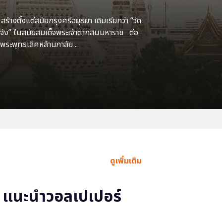
้างตั้งแต่สมัยกรุงศรีอยุธยา เดิมเรียกว่า “วัด
แจ้ง” ในสมัยสมเด็จพระเจ้าตากสินมหาราช ต่อ
พระพุทธเลิศหล้านภาลัย ..
ดูเพิ่มเติม
แนะนำวอลเปเปอร์