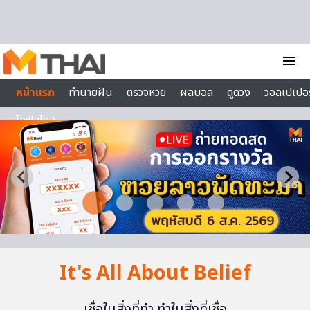
Skip to content
menu
หน้าแรก
ทำนายฝัน
ตรวจหวย
ผลบอล
ดูดวง
วอลเปเปอร
ไลฟ์สไตล์
It's All About Belief
เชื่อในสิ่งที่ทำ ทำในสิ่งที่เชื่อ