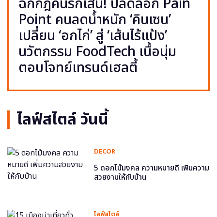
ฉีกกฎคนรักเส้น! ปลดล็อก Pain
Point คนลดน้ำหนัก ‘คินเซน’
เปลี่ยน ‘อกไก่’ สู่ ‘เส้นไร้แป้ง’
นวัตกรรม FoodTech เนื้อนุ่ม
ตอบโจทย์เทรนด์เฮลตี้
ไลฟ์สไตล์ วันนี้
DECOR
5 ดอกไม้มงคล ความหมายดี เพิ่มความ
สวยงามให้กับบ้าน
ไลฟ์สไตล์