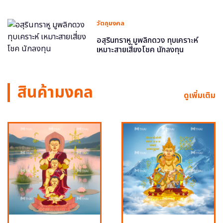
วัตถุมงคล
อสุรินทราหู มูพลิกดวง ทุบเคราะห์
เหมาะสายเสี่ยงโชค นักลงทุน
สินค้ามงคล
ดูเพิ่มเติม