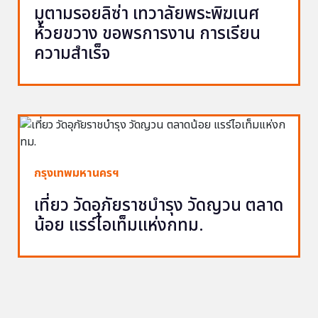
มูตามรอยลิซ่า เทวาลัยพระพิฆเนศ
ห้วยขวาง ขอพรการงาน การเรียน
ความสำเร็จ
กรุงเทพมหานครฯ
เที่ยว วัดอุภัยราชบำรุง วัดญวน ตลาด
น้อย แรร์ไอเท็มแห่งกทม.