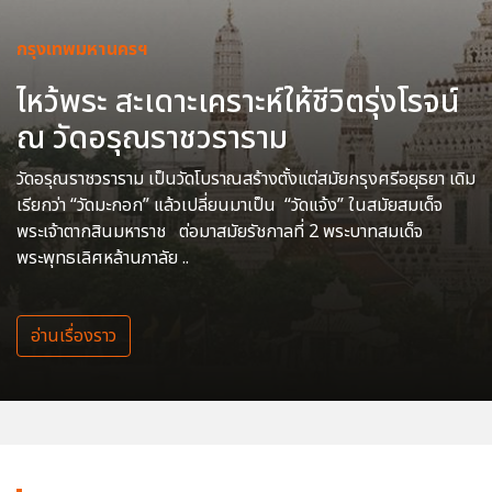
กรุงเทพมหานครฯ
ไหว้พระ สะเดาะเคราะห์ให้ชีวิตรุ่งโรจน์
ณ วัดอรุณราชวราราม
วัดอรุณราชวราราม เป็นวัดโบราณสร้างตั้งแต่สมัยกรุงศรีอยุธยา เดิม
เรียกว่า “วัดมะกอก” แล้วเปลี่ยนมาเป็น “วัดแจ้ง” ในสมัยสมเด็จ
พระเจ้าตากสินมหาราช ต่อมาสมัยรัชกาลที่ 2 พระบาทสมเด็จ
พระพุทธเลิศหล้านภาลัย ..
อ่านเรื่องราว