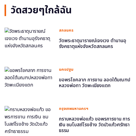
วัดสวยๆใกล้ฉัน
สกลนคร
วัดพระธาตุนารายณ์เจงเวง ตำนานอุ
รังคธาตุแห่งจังหวัดสกลนคร
นครปฐม
ขอพรโชคลาภ การงาน ลอดใต้มณฑป
หลวงพ่อทา วัดพะเนียงแตก
กรุงเทพมหานครฯ
กราบหลวงพ่อแก้ว ขอพรการงาน การ
เงิน ชมโบสถ์โรงช้าง วัดบัวแก้วศรัทธา
ธรรม