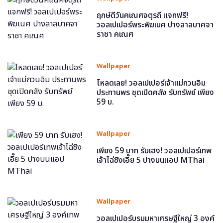
ฤกษ์ดีวันคเณศจตุรถี แจกฟรี!
วอลเปเปอร์พระพิฆเนศ ปางลาลบาคจา
ราชา คเณศ
Wallpaper
โหลดเลย! วอลเปเปอร์เจ้าแม่กวนอิม
ประทานพร ชุดเปิดคลัง รับทรัพย์ เพียง
59 บ.
Wallpaper
เพียง 59 บาท รับเฮง! วอลเปเปอร์เทพ
เจ้าไฉ่ซิงเอี๊ย 5 ปางบนแอป MThai
Wallpaper
วอลเปเปอร์บรมมหาเศรษฐีใหญ่ 3 องค์