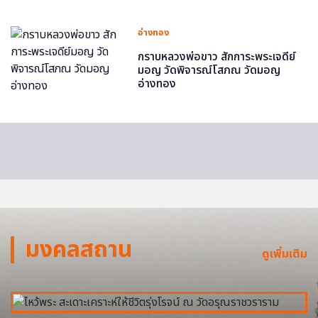
อ่างทอง
กราบหลวงพ่อขาว สักการะพระเจดีย์
มอญ วัดพิจารณ์โสภณ วัดมอญ
อ่างทอง
มงคลสถาน
ดูเพิ่มเติม