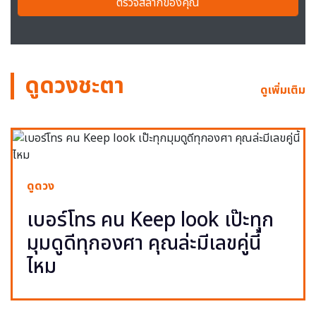
ตรวจสลากของคุณ
ดูดวงชะตา
ดูเพิ่มเติม
ดูดวง
เบอร์โทร คน Keep look เป๊ะทุก
มุมดูดีทุกองศา คุณล่ะมีเลขคู่นี้
ไหม