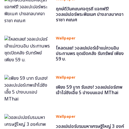
ฤกษ์ดีวันคเณศจตุรถี แจกฟรี!
วอลเปเปอร์พระพิฆเนศ ปางลาลบาคจา
ราชา คเณศ
Wallpaper
โหลดเลย! วอลเปเปอร์เจ้าแม่กวนอิม
ประทานพร ชุดเปิดคลัง รับทรัพย์ เพียง
59 บ.
Wallpaper
เพียง 59 บาท รับเฮง! วอลเปเปอร์เทพ
เจ้าไฉ่ซิงเอี๊ย 5 ปางบนแอป MThai
Wallpaper
วอลเปเปอร์บรมมหาเศรษฐีใหญ่ 3 องค์