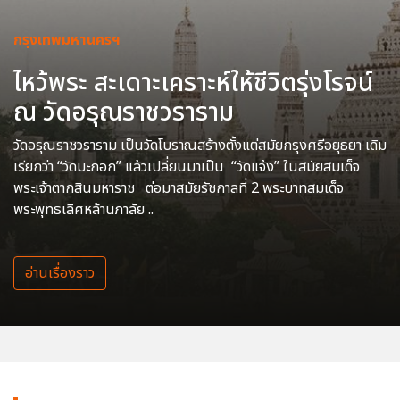
กรุงเทพมหานครฯ
ไหว้พระ สะเดาะเคราะห์ให้ชีวิตรุ่งโรจน์
ณ วัดอรุณราชวราราม
วัดอรุณราชวราราม เป็นวัดโบราณสร้างตั้งแต่สมัยกรุงศรีอยุธยา เดิม
เรียกว่า “วัดมะกอก” แล้วเปลี่ยนมาเป็น “วัดแจ้ง” ในสมัยสมเด็จ
พระเจ้าตากสินมหาราช ต่อมาสมัยรัชกาลที่ 2 พระบาทสมเด็จ
พระพุทธเลิศหล้านภาลัย ..
อ่านเรื่องราว