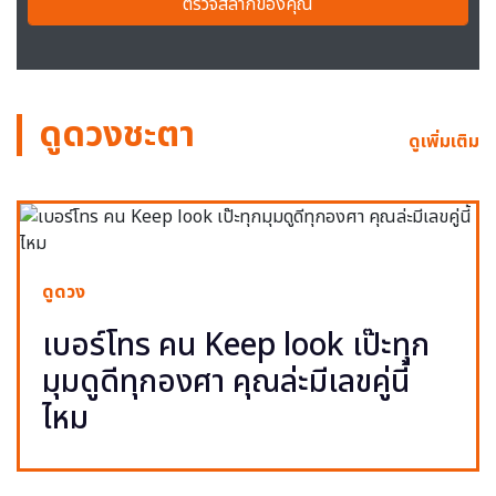
ตรวจสลากของคุณ
ดูดวงชะตา
ดูเพิ่มเติม
ดูดวง
เบอร์โทร คน Keep look เป๊ะทุก
มุมดูดีทุกองศา คุณล่ะมีเลขคู่นี้
ไหม