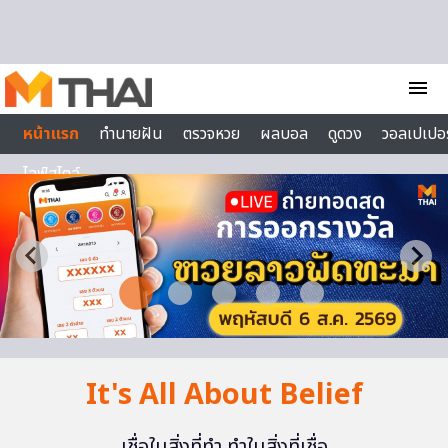
Skip to content
menu
หน้าแรก
ทำนายฝัน
ตรวจหวย
ผลบอล
ดูดวง
วอลเปเปอร
ไลฟ์สไตล์
It's All About Belief
เชื่อในสิ่งที่ทำ ทำในสิ่งที่เชื่อ