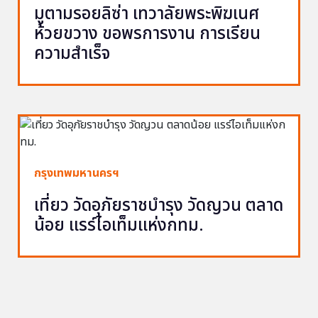
มูตามรอยลิซ่า เทวาลัยพระพิฆเนศ
ห้วยขวาง ขอพรการงาน การเรียน
ความสำเร็จ
กรุงเทพมหานครฯ
เที่ยว วัดอุภัยราชบำรุง วัดญวน ตลาด
น้อย แรร์ไอเท็มแห่งกทม.