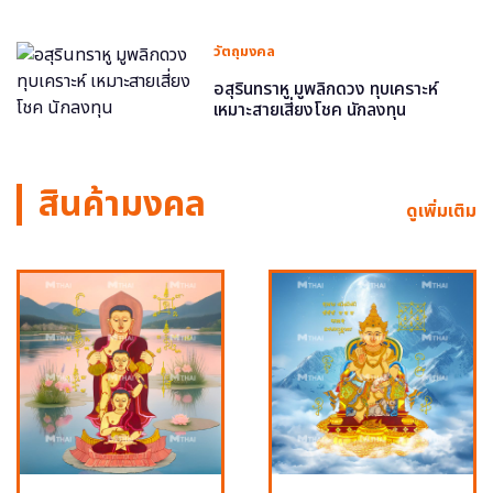
วัตถุมงคล
อสุรินทราหู มูพลิกดวง ทุบเคราะห์
เหมาะสายเสี่ยงโชค นักลงทุน
สินค้ามงคล
ดูเพิ่มเติม