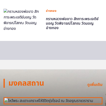
อ่างทอง
กราบหลวงพ่อขาว สักการะพระเจดีย์
มอญ วัดพิจารณ์โสภณ วัดมอญ
อ่างทอง
มงคลสถาน
ดูเพิ่มเติม