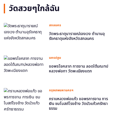
วัดสวยๆใกล้ฉัน
สกลนคร
วัดพระธาตุนารายณ์เจงเวง ตำนานอุ
รังคธาตุแห่งจังหวัดสกลนคร
นครปฐม
ขอพรโชคลาภ การงาน ลอดใต้มณฑป
หลวงพ่อทา วัดพะเนียงแตก
กรุงเทพมหานครฯ
กราบหลวงพ่อแก้ว ขอพรการงาน การ
เงิน ชมโบสถ์โรงช้าง วัดบัวแก้วศรัทธา
ธรรม