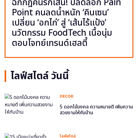
ฉีกกฎคนรักเส้น! ปลดล็อก Pain
Point คนลดน้ำหนัก ‘คินเซน’
เปลี่ยน ‘อกไก่’ สู่ ‘เส้นไร้แป้ง’
นวัตกรรม FoodTech เนื้อนุ่ม
ตอบโจทย์เทรนด์เฮลตี้
ไลฟ์สไตล์ วันนี้
DECOR
5 ดอกไม้มงคล ความหมายดี เพิ่มความ
สวยงามให้กับบ้าน
ไลฟ์สไตล์