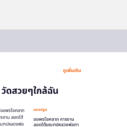
ดูเพิ่มเติม
วัดสวยๆใกล้ฉัน
นครปฐม
ขอพรโชคลาภ การงาน
ลอดใต้มณฑปหลวงพ่อทา