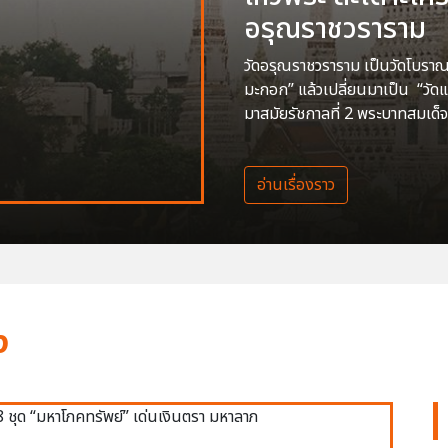
อรุณราชวราราม
วัดอรุณราชวราราม เป็นวัดโบราณสร
มะกอก” แล้วเปลี่ยนมาเป็น “วัด
มาสมัยรัชกาลที่ 2 พระบาทสมเด็จ
อ่านเรื่องราว
ง