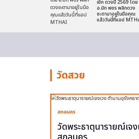
เช็ก ดวงปี 2569 โดย
อ.มิก พชร พลิกดวง
ชะตามาอยู่ในมือคุณ
แล้ววันนี้ที่แอป MTH
วัดสวย
สกลนคร
วัดพระธาตุนารายณ์เจงเ
สกลนคร