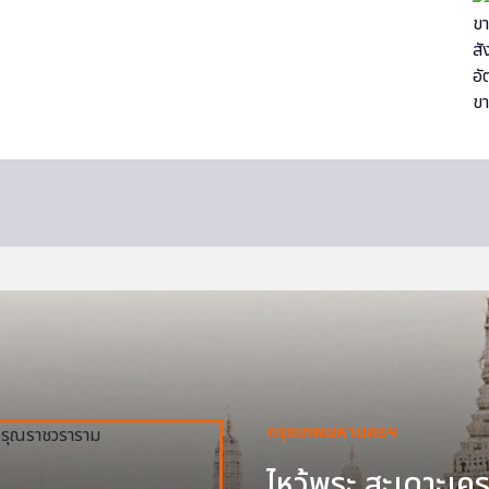
กรุงเทพมหานครฯ
ไหว้พระ สะเดาะเครา