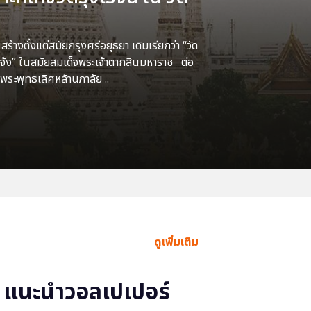
้างตั้งแต่สมัยกรุงศรีอยุธยา เดิมเรียกว่า “วัด
แจ้ง” ในสมัยสมเด็จพระเจ้าตากสินมหาราช ต่อ
พระพุทธเลิศหล้านภาลัย ..
ดูเพิ่มเติม
แนะนำวอลเปเปอร์