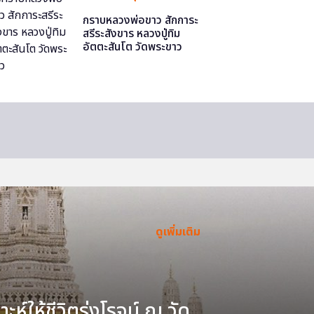
กราบหลวงพ่อขาว สักการะ
สรีระสังขาร หลวงปู่ทิม
อัตตะสันโต วัดพระขาว
ดูเพิ่มเติม
ะห์ให้ชีวิตรุ่งโรจน์ ณ วัด