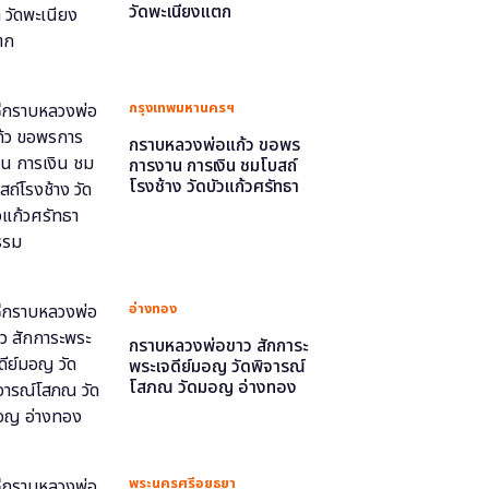
วัดพะเนียงแตก
กรุงเทพมหานครฯ
กราบหลวงพ่อแก้ว ขอพร
การงาน การเงิน ชมโบสถ์
โรงช้าง วัดบัวแก้วศรัทธา
ธรรม
อ่างทอง
กราบหลวงพ่อขาว สักการะ
พระเจดีย์มอญ วัดพิจารณ์
โสภณ วัดมอญ อ่างทอง
พระนครศรีอยุธยา