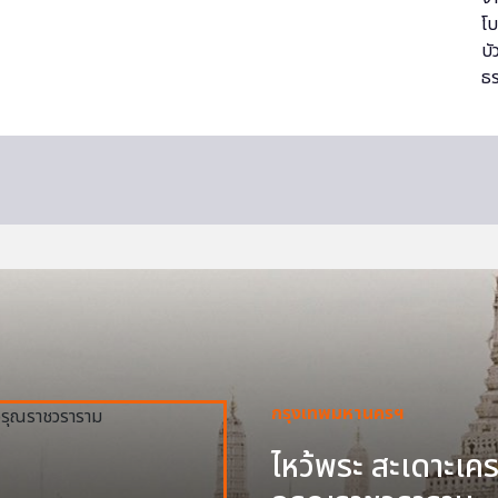
กรุงเทพมหานครฯ
ไหว้พระ สะเดาะเครา