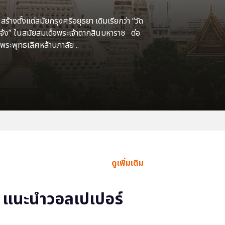
้างตั้งแต่สมัยกรุงศรีอยุธยา เดิมเรียกว่า “วัด
แจ้ง” ในสมัยสมเด็จพระเจ้าตากสินมหาราช ต่อ
พระพุทธเลิศหล้านภาลัย ..
ดูเพิ่มเติม
แนะนำวอลเปเปอร์