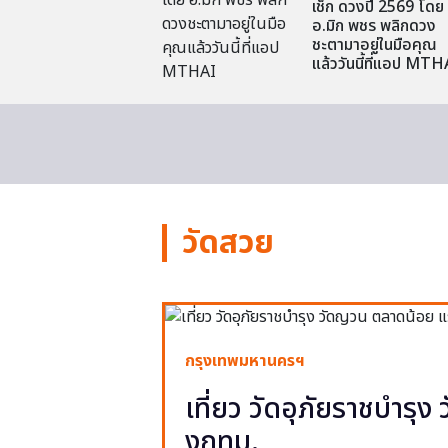
เช็ก ดวงปี 2569 โดย
อ.มิก พชร พลิกดวง
ชะตามาอยู่ในมือคุณ
แล้ววันนี้ที่แอป MTH
วัดสวย
กรุงเทพมหานครฯ
เที่ยว วัดอุภัยราชบำรุ
งกทม.