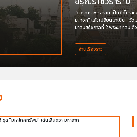
อรุณราชวราราม
วัดอรุณราชวราราม เป็นวัดโบราณสร
มะกอก” แล้วเปลี่ยนมาเป็น “วัด
มาสมัยรัชกาลที่ 2 พระบาทสมเด็จ
อ่านเรื่องราว
ง