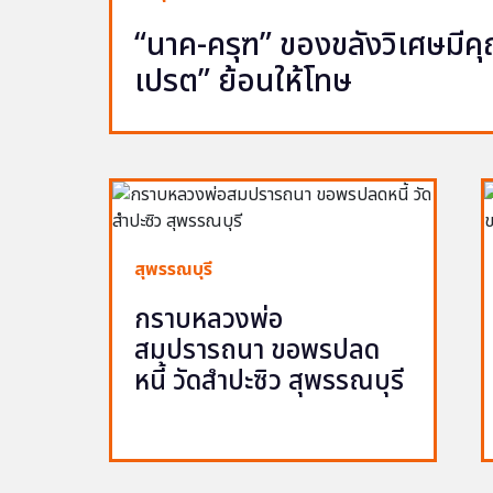
“นาค-ครุฑ” ของขลังวิเศษมีคุณ 
เปรต” ย้อนให้โทษ
สุพรรณบุรี
กราบหลวงพ่อ
สมปรารถนา ขอพรปลด
หนี้ วัดสำปะซิว สุพรรณบุรี