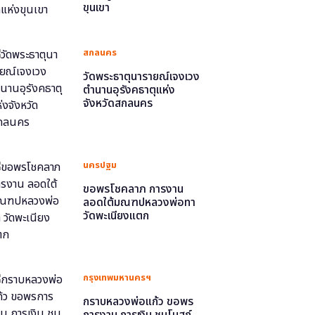
ขุนเขา
สกลนคร
วัดพระธาตุนารายณ์เจงเวง
ตำนานอุรังคธาตุแห่ง
จังหวัดสกลนคร
นครปฐม
ขอพรโชคลาภ การงาน
ลอดใต้มณฑปหลวงพ่อทา
วัดพะเนียงแตก
กรุงเทพมหานครฯ
กราบหลวงพ่อแก้ว ขอพร
การงาน การเงิน ชมโบสถ์