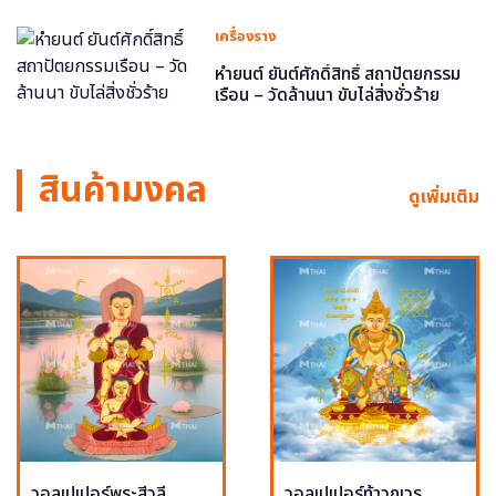
เครื่องราง
หำยนต์ ยันต์ศักดิ์สิทธิ์ สถาปัตยกรรม
เรือน – วัดล้านนา ขับไล่สิ่งชั่วร้าย
สินค้ามงคล
ดูเพิ่มเติม
วอลเปเปอร์พระสีวลี
วอลเปเปอร์ท้าวกุเวร