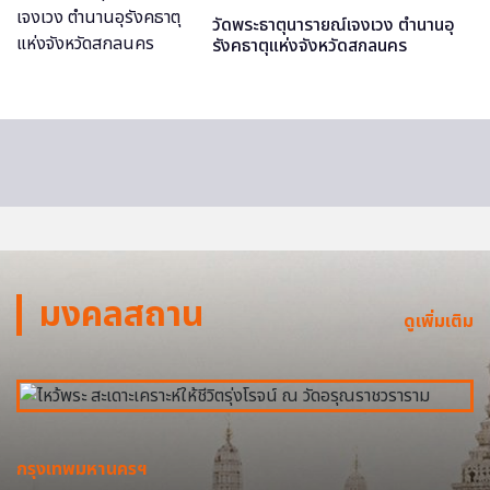
วัดพระธาตุนารายณ์เจงเวง ตำนานอุ
รังคธาตุแห่งจังหวัดสกลนคร
มงคลสถาน
ดูเพิ่มเติม
กรุงเทพมหานครฯ