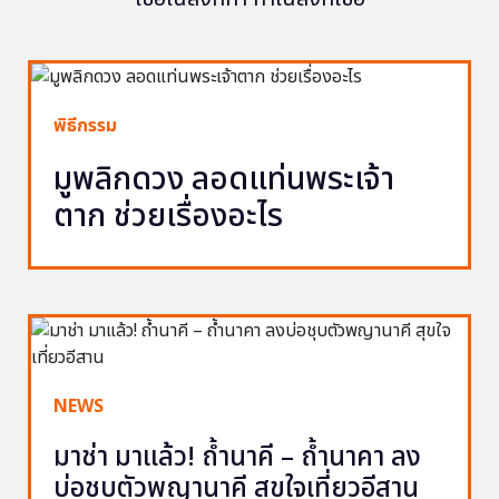
พิธีกรรม
มูพลิกดวง ลอดแท่นพระเจ้า
ตาก ช่วยเรื่องอะไร
NEWS
มาช่า มาแล้ว! ถ้ำนาคี – ถ้ำนาคา ลง
บ่อชุบตัวพญานาคี สุขใจเที่ยวอีสาน