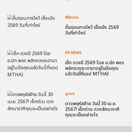
พิธีกรรม
ขั้นตอนการไหว้ เช็งเม้ง 2569
วันที่เท่าไหร่
PR NEWS
เช็ก ดวงปี 2569 โดย อ.มิก พชร
พลิกดวงชะตามาอยู่ในมือคุณ
แล้ววันนี้ที่แอป MTHAI
ดูดวง
ดาวพฤหัสย้าย วันนี้ 30 เม.ย.
2567! เช็กด่วน ดวงลัคนาราศี
คุณจะเป็นอย่างไร