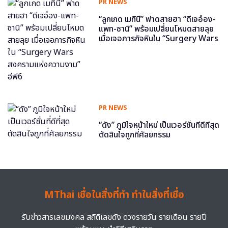
PR NEWS
“ลูกเกด เมทินี” ฟาดสายฮา “ดีเจอ๋อง-
แพท-ซานิ” พร้อมเปลี่ยนโหมดสายลุย
เมื่อเจอภารกิจหินใน “Surgery Wars
สงครามแห่งความงาม” อีพี6
PR NEWS
“ดัง” ภูมิใจหน้าใหม่ เป็นเวอร์ชั่นที่ดีที่สุด
ตัดสินใจถูกที่ศัลยกรรม
MThai เชื่อในสิ่งที่ทำ ทำในสิ่งที่เชื่อ
รับข่าวสารเลขมงคล สถิติเลขดัง ดวงรายวัน รายเดือน รายปี