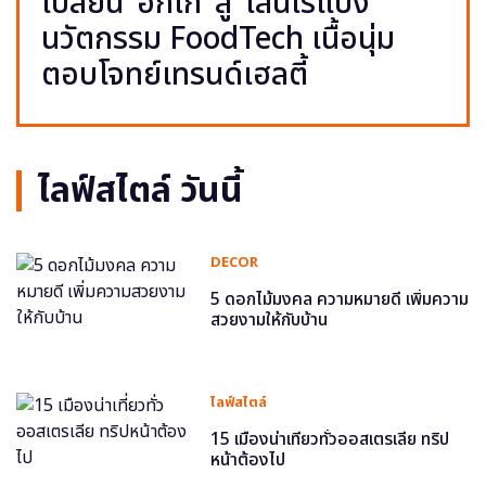
เปลี่ยน ‘อกไก่’ สู่ ‘เส้นไร้แป้ง’
นวัตกรรม FoodTech เนื้อนุ่ม
ตอบโจทย์เทรนด์เฮลตี้
ไลฟ์สไตล์ วันนี้
DECOR
5 ดอกไม้มงคล ความหมายดี เพิ่มความ
สวยงามให้กับบ้าน
ไลฟ์สไตล์
15 เมืองน่าเที่ยวทั่วออสเตรเลีย ทริป
หน้าต้องไป