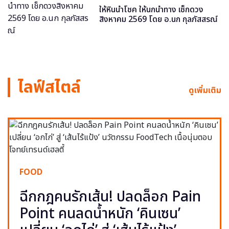
ให้หินนำโชค ให้นกนำทาง เช็กดวง
สิงหาคม 2569 โดย อ.นก กุลภัสสรณ์
ไลฟ์สไตล์
ดูเพิ่มเติม
FOOD
ฉีกกฎคนรักเส้น! ปลดล็อก Pain
Point คนลดน้ำหนัก ‘คินเซน’