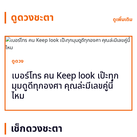
ดูดวงชะตา
ดูเพิ่มเติม
ดูดวง
เบอร์โทร คน Keep look เป๊ะทุก
มุมดูดีทุกองศา คุณล่ะมีเลขคู่นี้
ไหม
เช็กดวงชะตา