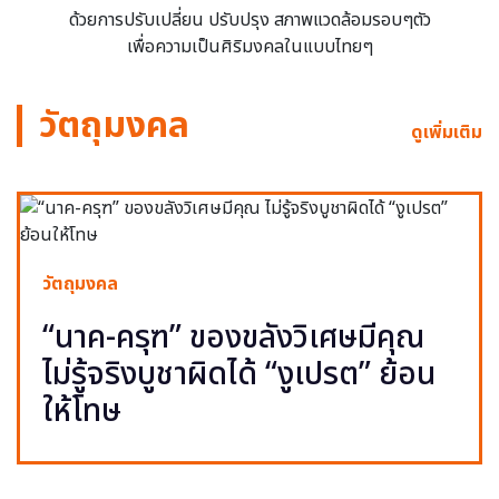
ด้วยการปรับเปลี่ยน ปรับปรุง สภาพแวดล้อมรอบๆตัว
เพื่อความเป็นศิริมงคลในแบบไทยๆ
วัตถุมงคล
ดูเพิ่มเติม
วัตถุมงคล
“นาค-ครุฑ” ของขลังวิเศษมีคุณ
ไม่รู้จริงบูชาผิดได้ “งูเปรต” ย้อน
ให้โทษ