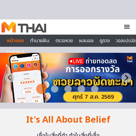
Skip to content
menu
หน้าแรก
ทำนายฝัน
ตรวจหวย
ผลบอล
ดูดวง
วอลเปเปอร
ไลฟ์สไตล์
It's All About Belief
เชื่อในสิ่งที่ทำ ทำในสิ่งที่เชื่อ