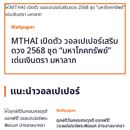
Wallpaper
MTHAI เปิดตัว วอลเปเปอร์เสริม
ดวง 2568 ชุด “มหาโภคทรัพย์”
เด่นเงินตรา มหาลาภ
แนะนำวอลเปเปอร์
Wallpaper
ฤกษ์ดีวันคเณศจตุรถี แจกฟรี!
วอลเปเปอร์พระพิฆเนศ ปางลาลบาคจา