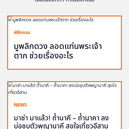
พิธีกรรม
มูพลิกดวง ลอดแท่นพระเจ้า
ตาก ช่วยเรื่องอะไร
NEWS
มาช่า มาแล้ว! ถ้ำนาคี – ถ้ำนาคา ลง
บ่อชุบตัวพญานาคี สุขใจเที่ยวอีสาน