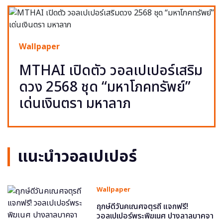
Wallpaper
MTHAI เปิดตัว วอลเปเปอร์เสริม
ดวง 2568 ชุด “มหาโภคทรัพย์”
เด่นเงินตรา มหาลาภ
แนะนำวอลเปเปอร์
Wallpaper
ฤกษ์ดีวันคเณศจตุรถี แจกฟรี!
วอลเปเปอร์พระพิฆเนศ ปางลาลบาคจา