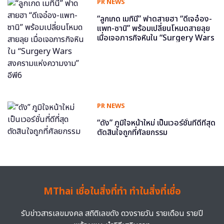
PR NEWS
“ลูกเกด เมทินี” ฟาดสายฮา “ดีเจอ๋อง-
แพท-ซานิ” พร้อมเปลี่ยนโหมดสายลุย
เมื่อเจอภารกิจหินใน “Surgery Wars
สงครามแห่งความงาม” อีพี6
PR NEWS
“ดัง” ภูมิใจหน้าใหม่ เป็นเวอร์ชั่นที่ดีที่สุด
ตัดสินใจถูกที่ศัลยกรรม
MThai เชื่อในสิ่งที่ทำ ทำในสิ่งที่เชื่อ
รับข่าวสารเลขมงคล สถิติเลขดัง ดวงรายวัน รายเดือน รายปี