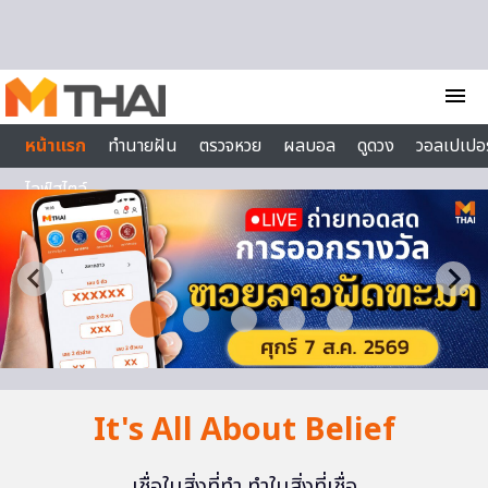
Skip to content
menu
หน้าแรก
ทำนายฝัน
ตรวจหวย
ผลบอล
ดูดวง
วอลเปเปอร
ไลฟ์สไตล์
It's All About Belief
เชื่อในสิ่งที่ทำ ทำในสิ่งที่เชื่อ