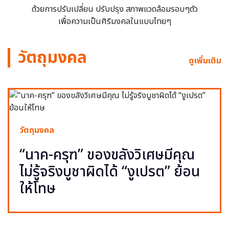
ด้วยการปรับเปลี่ยน ปรับปรุง สภาพแวดล้อมรอบๆตัว
เพื่อความเป็นศิริมงคลในแบบไทยๆ
วัตถุมงคล
ดูเพิ่มเติม
วัตถุมงคล
“นาค-ครุฑ” ของขลังวิเศษมีคุณ
ไม่รู้จริงบูชาผิดได้ “งูเปรต” ย้อน
ให้โทษ