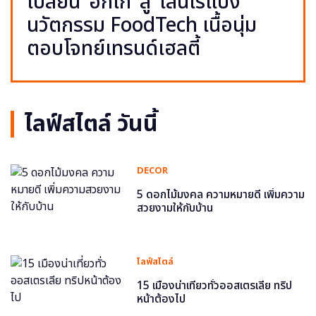
เปลี่ยน ‘อกไก่’ สู่ ‘เส้นไร้แป้ง’
นวัตกรรม FoodTech เนื้อนุ่ม
ตอบโจทย์เทรนด์เฮลตี้
ไลฟ์สไตล์ วันนี้
DECOR
5 ดอกไม้มงคล ความหมายดี เพิ่มความ
สวยงามให้กับบ้าน
ไลฟ์สไตล์
15 เมืองน่าเที่ยวทั่วออสเตรเลีย ทริป
หน้าต้องไป