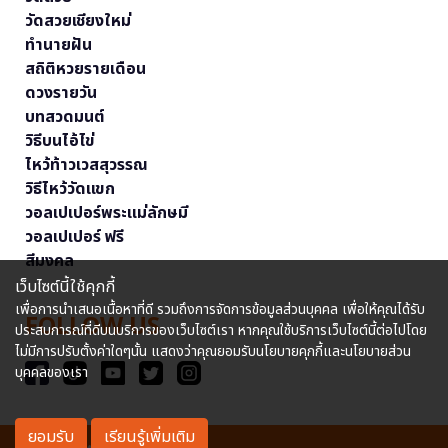
วัดสวยเชียงใหม่
ทำนายฝัน
สถิติหวยรายเดือน
ดวงรายวัน
บทสวดมนต์
วิธีบนไอ้ไข่
ไหว้ท้าวเวสสุวรรณ
วิธีไหว้วัดแขก
วอลเปเปอร์พระแม่ลักษมี
วอลเปเปอร์ ฟรี
สีมงคล
เว็บไซต์นี้ใช้คุกกี้
เพื่อการนำเสนอเนื้อหาที่ดี รวมถึงการจัดการข้อมูลส่วนบุคคล เพื่อให้คุณได้รับ
FOLLOW US
ประสบการณ์ที่ดีบนบริการของเว็บไซต์เรา หากคุณใช้บริการเว็บไซต์นี้ต่อไปโดย
ไม่มีการปรับตั้งค่าใดๆนั้น แสดงว่าคุณยอมรับนโยบายคุกกี้และนโยบายส่วน
บุคคลของเรา
ยอมรับ
เรียนรู้เพิ่มเติม