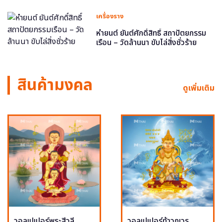
เครื่องราง
หำยนต์ ยันต์ศักดิ์สิทธิ์ สถาปัตยกรรม
เรือน – วัดล้านนา ขับไล่สิ่งชั่วร้าย
สินค้ามงคล
ดูเพิ่มเติม
วอลเปเปอร์พระสีวลี
วอลเปเปอร์ท้าวกุเวร