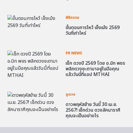
พิธีกรรม
ขั้นตอนการไหว้ เช็งเม้ง 2569
วันที่เท่าไหร่
PR NEWS
เช็ก ดวงปี 2569 โดย อ.มิก พชร
พลิกดวงชะตามาอยู่ในมือคุณ
แล้ววันนี้ที่แอป MTHAI
ดูดวง
ดาวพฤหัสย้าย วันนี้ 30 เม.ย.
2567! เช็กด่วน ดวงลัคนาราศี
คุณจะเป็นอย่างไร