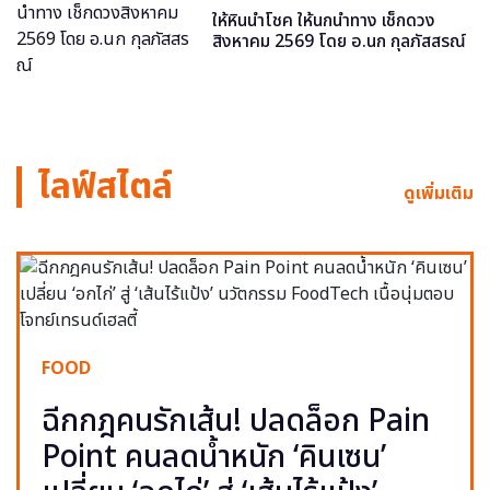
ให้หินนำโชค ให้นกนำทาง เช็กดวง
สิงหาคม 2569 โดย อ.นก กุลภัสสรณ์
ไลฟ์สไตล์
ดูเพิ่มเติม
FOOD
ฉีกกฎคนรักเส้น! ปลดล็อก Pain
Point คนลดน้ำหนัก ‘คินเซน’