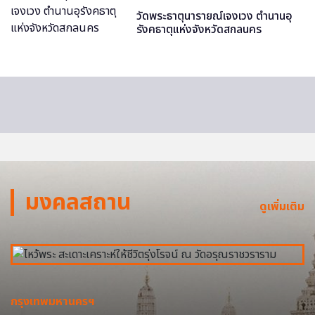
วัดพระธาตุนารายณ์เจงเวง ตำนานอุ
รังคธาตุแห่งจังหวัดสกลนคร
มงคลสถาน
ดูเพิ่มเติม
กรุงเทพมหานครฯ