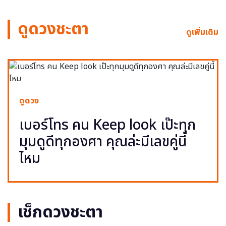
ดูดวงชะตา
ดูเพิ่มเติม
ดูดวง
เบอร์โทร คน Keep look เป๊ะทุก
มุมดูดีทุกองศา คุณล่ะมีเลขคู่นี้
ไหม
เช็กดวงชะตา