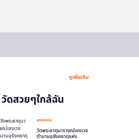
ดูเพิ่มเติม
วัดสวยๆใกล้ฉัน
สกลนคร
วัดพระธาตุนารายณ์เจงเวง
ตำนานอุรังคธาตุแห่ง