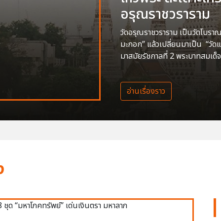
อรุณราชวราราม
วัดอรุณราชวราราม เป็นวัดโบราณสร
มะกอก” แล้วเปลี่ยนมาเป็น “วัด
มาสมัยรัชกาลที่ 2 พระบาทสมเด็จ
อ่านเรื่องราว
ง