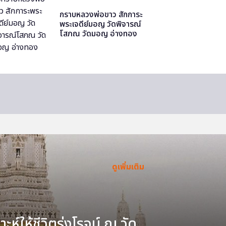
กราบหลวงพ่อขาว สักการะ
พระเจดีย์มอญ วัดพิจารณ์
โสภณ วัดมอญ อ่างทอง
ดูเพิ่มเติม
ะห์ให้ชีวิตรุ่งโรจน์ ณ วัด