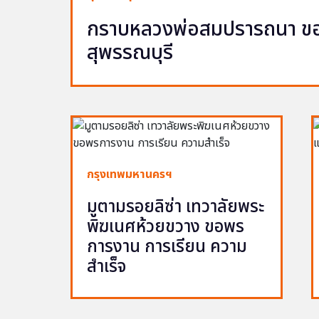
กราบหลวงพ่อสมปรารถนา ขอพ
สุพรรณบุรี
กรุงเทพมหานครฯ
มูตามรอยลิซ่า เทวาลัยพระ
พิฆเนศห้วยขวาง ขอพร
การงาน การเรียน ความ
สำเร็จ