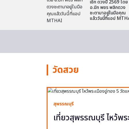
เช็ก ดวงปี 2569 โดย
อ.มิก พชร พลิกดวง
ชะตามาอยู่ในมือคุณ
แล้ววันนี้ที่แอป MTH
วัดสวย
สุพรรณบุรี
เที่ยวสุพรรณบุรี ไหว้พร