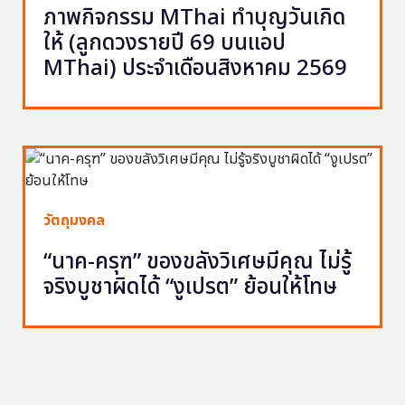
ภาพกิจกรรม MThai ทำบุญวันเกิด
ให้ (ลูกดวงรายปี 69 บนแอป
MThai) ประจำเดือนสิงหาคม 2569
วัตถุมงคล
“นาค-ครุฑ” ของขลังวิเศษมีคุณ ไม่รู้
จริงบูชาผิดได้ “งูเปรต” ย้อนให้โทษ