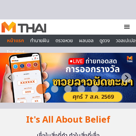
Skip to content
menu
หน้าแรก
ทำนายฝัน
ตรวจหวย
ผลบอล
ดูดวง
วอลเปเปอร
ไลฟ์สไตล์
It's All About Belief
เชื่อในสิ่งที่ทำ ทำในสิ่งที่เชื่อ