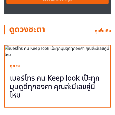
ดูดวงชะตา
ดูเพิ่มเติม
ดูดวง
เบอร์โทร คน Keep look เป๊ะทุก
มุมดูดีทุกองศา คุณล่ะมีเลขคู่นี้
ไหม