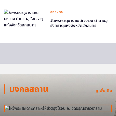
สกลนคร
วัดพระธาตุนารายณ์เจงเวง ตำนานอุ
รังคธาตุแห่งจังหวัดสกลนคร
มงคลสถาน
ดูเพิ่มเติม