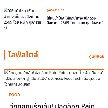
ดูดวงรายเดือน
ให้หินนำโชค ให้นกนำทาง เช็กดวง
สิงหาคม 2569 โดย อ.นก กุลภัสสรณ์
ไลฟ์สไตล์
ดูเพิ่มเติม
FOOD
ฉีกกฎคนรักเส้น! ปลดล็อก Pain