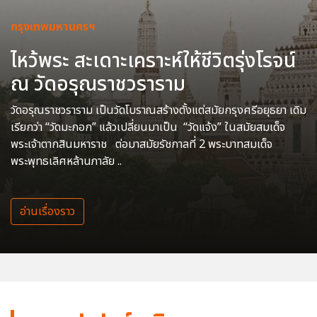
กรุงเทพมหานครฯ
ไหว้พระ สะเดาะเคราะห์ให้ชีวิตรุ่งโรจน์
ณ วัดอรุณราชวราราม
วัดอรุณราชวราราม เป็นวัดโบราณสร้างตั้งแต่สมัยกรุงศรีอยุธยา เดิม
เรียกว่า “วัดมะกอก” แล้วเปลี่ยนมาเป็น “วัดแจ้ง” ในสมัยสมเด็จ
พระเจ้าตากสินมหาราช ต่อมาสมัยรัชกาลที่ 2 พระบาทสมเด็จ
พระพุทธเลิศหล้านภาลัย ..
อ่านเรื่องราว