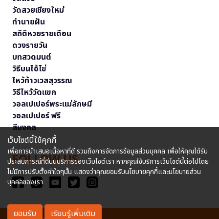
วัดสวยเชียงใหม่
ทำนายฝัน
สถิติหวยรายเดือน
ดวงรายวัน
บทสวดมนต์
วิธีบนไอ้ไข่
ไหว้ท้าวเวสสุวรรณ
วิธีไหว้วัดแขก
วอลเปเปอร์พระแม่ลักษมี
วอลเปเปอร์ ฟรี
สีมงคล
เว็บไซต์นี้ใช้คุกกี้
เพื่อการนำเสนอเนื้อหาที่ดี รวมถึงการจัดการข้อมูลส่วนบุคคล เพื่อให้คุณได้รับ
FOLLOW US
ประสบการณ์ที่ดีบนบริการของเว็บไซต์เรา หากคุณใช้บริการเว็บไซต์นี้ต่อไปโดย
ไม่มีการปรับตั้งค่าใดๆนั้น แสดงว่าคุณยอมรับนโยบายคุกกี้และนโยบายส่วน
บุคคลของเรา
ยอมรับ
เรียนรู้เพิ่มเติม