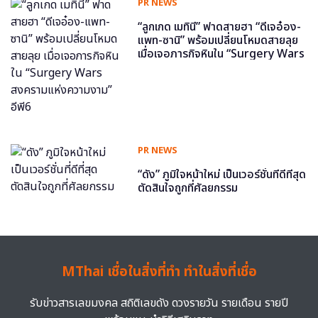
PR NEWS
“ลูกเกด เมทินี” ฟาดสายฮา “ดีเจอ๋อง-
แพท-ซานิ” พร้อมเปลี่ยนโหมดสายลุย
เมื่อเจอภารกิจหินใน “Surgery Wars
สงครามแห่งความงาม” อีพี6
PR NEWS
“ดัง” ภูมิใจหน้าใหม่ เป็นเวอร์ชั่นที่ดีที่สุด
ตัดสินใจถูกที่ศัลยกรรม
MThai เชื่อในสิ่งที่ทำ ทำในสิ่งที่เชื่อ
รับข่าวสารเลขมงคล สถิติเลขดัง ดวงรายวัน รายเดือน รายปี