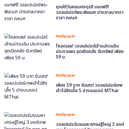
ฤกษ์ดีวันคเณศจตุรถี แจกฟรี!
วอลเปเปอร์พระพิฆเนศ ปางลาลบาคจา
ราชา คเณศ
Wallpaper
โหลดเลย! วอลเปเปอร์เจ้าแม่กวนอิม
ประทานพร ชุดเปิดคลัง รับทรัพย์ เพียง
59 บ.
Wallpaper
เพียง 59 บาท รับเฮง! วอลเปเปอร์เทพ
เจ้าไฉ่ซิงเอี๊ย 5 ปางบนแอป MThai
Wallpaper
วอลเปเปอร์บรมมหาเศรษฐีใหญ่ 3 องค์