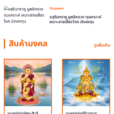
วัตถุมงคล
อสุรินทราหู มูพลิกดวง ทุบเคราะห์
เหมาะสายเสี่ยงโชค นักลงทุน
สินค้ามงคล
ดูเพิ่มเติม
วอลเปเปอร์พระสีวลี
วอลเปเปอร์ท้าวกุเวร