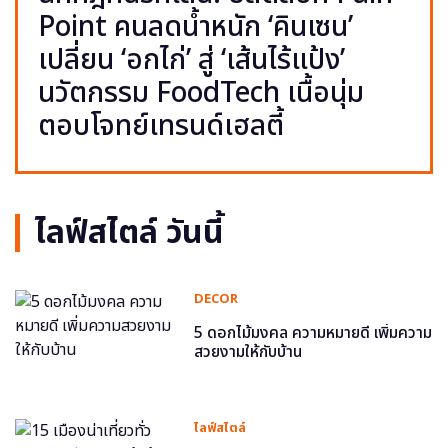
Point คนลดน้ำหนัก ‘คินเซน’
เปลี่ยน ‘อกไก่’ สู่ ‘เส้นไร้แป้ง’
นวัตกรรม FoodTech เนื้อนุ่ม
ตอบโจทย์เทรนด์เฮลตี้
ไลฟ์สไตล์ วันนี้
DECOR
5 ดอกไม้มงคล ความหมายดี เพิ่มความ
สวยงามให้กับบ้าน
ไลฟ์สไตล์