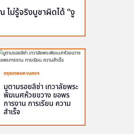
ไม่รู้จริงบูชาผิดได้ “งู
กรุงเทพมหานครฯ
มูตามรอยลิซ่า เทวาลัยพระ
พิฆเนศห้วยขวาง ขอพร
การงาน การเรียน ความ
สำเร็จ