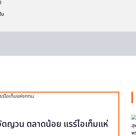
0
็น
ง วัดญวน ตลาดน้อย แรร์ไอเท็มแห่