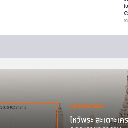
กรุงเทพมหานครฯ
ไหว้พระ สะเดาะเครา