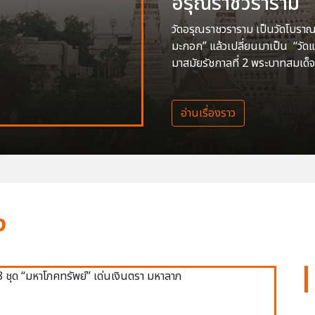
อรุณราชวราราม
วัดอรุณราชวราราม เป็นวัดโบราณสร
มะกอก” แล้วเปลี่ยนมาเป็น “วัด
มาสมัยรัชกาลที่ 2 พระบาทสมเด็จ
อ่านเรื่องราว
ง