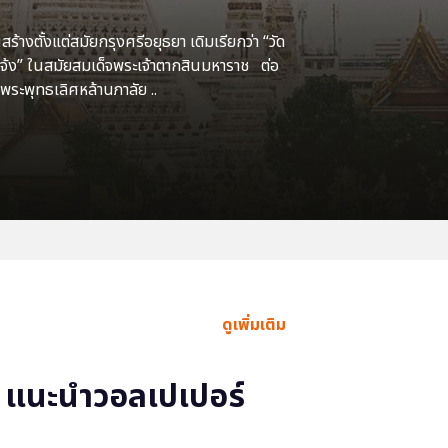
้างตั้งแต่สมัยกรุงศรีอยุธยา เดิมเรียกว่า “วัด
แจ้ง” ในสมัยสมเด็จพระเจ้าตากสินมหาราช ต่อ
พระพุทธเลิศหล้านภาลัย ..
ดูเพิ่มเติม
แนะนำวอลเปเปอร์