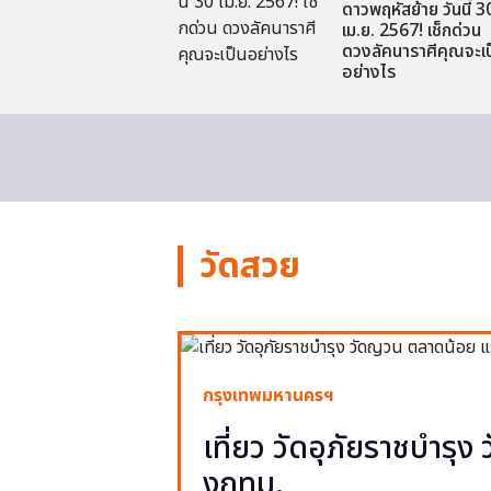
ดาวพฤหัสย้าย วันนี้ 3
เม.ย. 2567! เช็กด่วน
ดวงลัคนาราศีคุณจะเป
อย่างไร
วัดสวย
กรุงเทพมหานครฯ
เที่ยว วัดอุภัยราชบำรุ
งกทม.