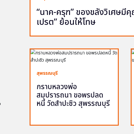
“นาค-ครุฑ” ของขลังวิเศษมีคุณ 
เปรต” ย้อนให้โทษ
สุพรรณบุรี
กราบหลวงพ่อ
สมปรารถนา ขอพรปลด
หนี้ วัดสำปะซิว สุพรรณบุรี
อ