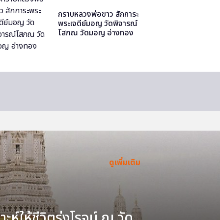
กราบหลวงพ่อขาว สักการะ
พระเจดีย์มอญ วัดพิจารณ์
โสภณ วัดมอญ อ่างทอง
ดูเพิ่มเติม
ะห์ให้ชีวิตรุ่งโรจน์ ณ วัด