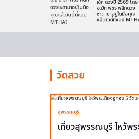
เช็ก ดวงปี 2569 โดย
อ.มิก พชร พลิกดวง
ชะตามาอยู่ในมือคุณ
แล้ววันนี้ที่แอป MTH
วัดสวย
สุพรรณบุรี
เที่ยวสุพรรณบุรี ไหว้พร