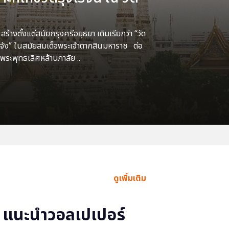
้างตั้งแต่สมัยกรุงศรีอยุธยา เดิมเรียกว่า “วัด
แจ้ง” ในสมัยสมเด็จพระเจ้าตากสินมหาราช ต่อ
พระพุทธเลิศหล้านภาลัย ..
ดูเพิ่มเติม
แนะนำวอลเปเปอร์