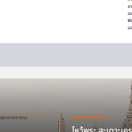
กรุงเทพมหานครฯ
ไหว้พระ สะเดาะเครา