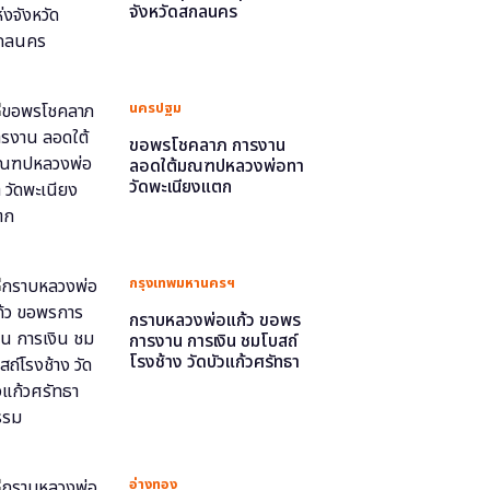
จังหวัดสกลนคร
นครปฐม
ขอพรโชคลาภ การงาน
ลอดใต้มณฑปหลวงพ่อทา
วัดพะเนียงแตก
กรุงเทพมหานครฯ
กราบหลวงพ่อแก้ว ขอพร
การงาน การเงิน ชมโบสถ์
โรงช้าง วัดบัวแก้วศรัทธา
ธรรม
อ่างทอง