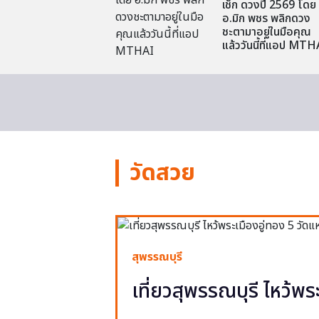
เช็ก ดวงปี 2569 โดย
อ.มิก พชร พลิกดวง
ชะตามาอยู่ในมือคุณ
แล้ววันนี้ที่แอป MTH
วัดสวย
สุพรรณบุรี
เที่ยวสุพรรณบุรี ไหว้พร