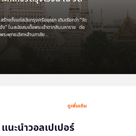
้างตั้งแต่สมัยกรุงศรีอยุธยา เดิมเรียกว่า “วัด
แจ้ง” ในสมัยสมเด็จพระเจ้าตากสินมหาราช ต่อ
พระพุทธเลิศหล้านภาลัย ..
ดูเพิ่มเติม
แนะนำวอลเปเปอร์