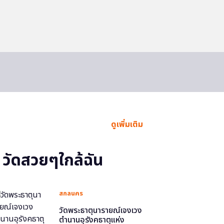
ดูเพิ่มเติม
วัดสวยๆใกล้ฉัน
สกลนคร
วัดพระธาตุนารายณ์เจงเวง
ตำนานอุรังคธาตุแห่ง