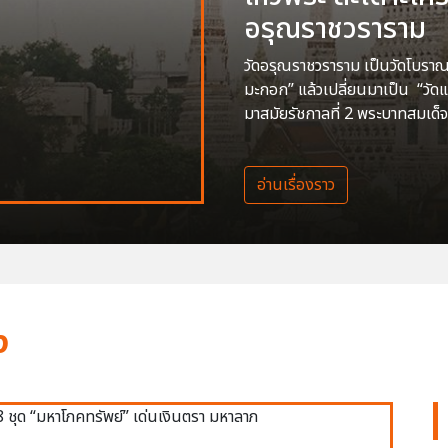
อรุณราชวราราม
วัดอรุณราชวราราม เป็นวัดโบราณสร
มะกอก” แล้วเปลี่ยนมาเป็น “วัด
มาสมัยรัชกาลที่ 2 พระบาทสมเด็จ
อ่านเรื่องราว
ง