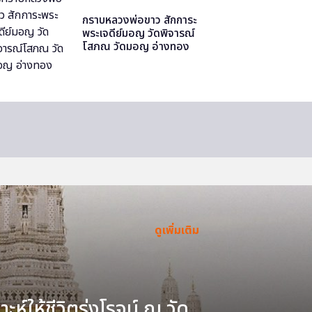
กราบหลวงพ่อขาว สักการะ
พระเจดีย์มอญ วัดพิจารณ์
โสภณ วัดมอญ อ่างทอง
ดูเพิ่มเติม
ะห์ให้ชีวิตรุ่งโรจน์ ณ วัด