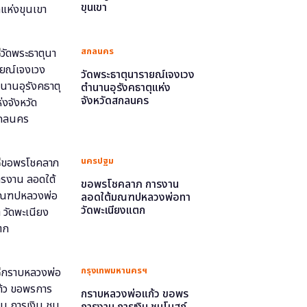
ขุนเขา
สกลนคร
วัดพระธาตุนารายณ์เจงเวง
ตำนานอุรังคธาตุแห่ง
จังหวัดสกลนคร
นครปฐม
ขอพรโชคลาภ การงาน
ลอดใต้มณฑปหลวงพ่อทา
วัดพะเนียงแตก
กรุงเทพมหานครฯ
กราบหลวงพ่อแก้ว ขอพร
การงาน การเงิน ชมโบสถ์