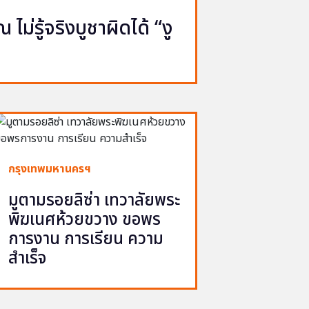
ไม่รู้จริงบูชาผิดได้ “งู
กรุงเทพมหานครฯ
มูตามรอยลิซ่า เทวาลัยพระ
พิฆเนศห้วยขวาง ขอพร
การงาน การเรียน ความ
สำเร็จ