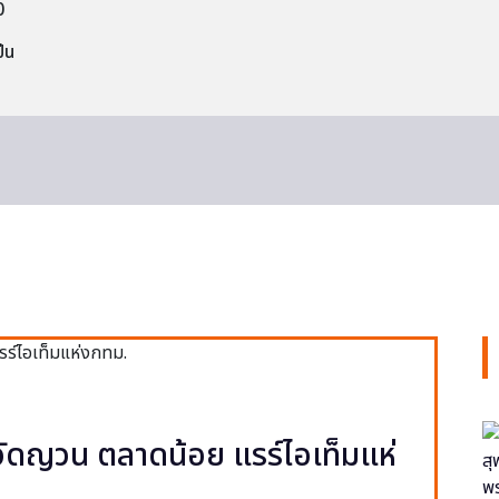
0
็น
ง วัดญวน ตลาดน้อย แรร์ไอเท็มแห่