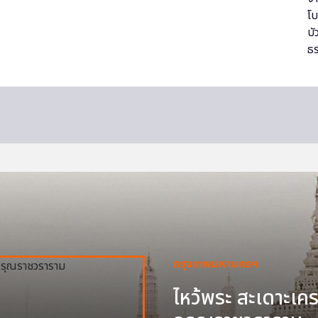
กรุงเทพมหานครฯ
ไหว้พระ สะเดาะเครา