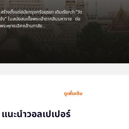
้างตั้งแต่สมัยกรุงศรีอยุธยา เดิมเรียกว่า “วัด
แจ้ง” ในสมัยสมเด็จพระเจ้าตากสินมหาราช ต่อ
พระพุทธเลิศหล้านภาลัย ..
ดูเพิ่มเติม
แนะนำวอลเปเปอร์