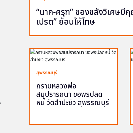
“นาค-ครุฑ” ของขลังวิเศษมีคุณ 
เปรต” ย้อนให้โทษ
สุพรรณบุรี
กราบหลวงพ่อ
สมปรารถนา ขอพรปลด
หนี้ วัดสำปะซิว สุพรรณบุรี
อ