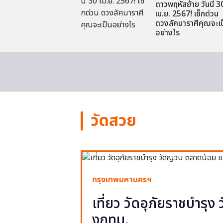
ดาวพฤหัสย้าย วันนี้ 3
เม.ย. 2567! เช็กด่วน
ดวงลัคนาราศีคุณจะเป
อย่างไร
วัดสวย
กรุงเทพมหานครฯ
เที่ยว วัดอุภัยราชบำรุ
งกทม.