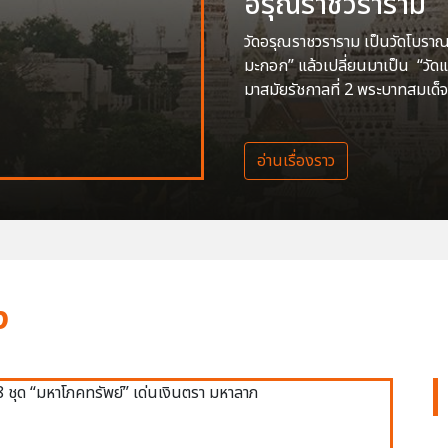
อรุณราชวราราม
วัดอรุณราชวราราม เป็นวัดโบราณสร
มะกอก” แล้วเปลี่ยนมาเป็น “วัด
มาสมัยรัชกาลที่ 2 พระบาทสมเด็จ
อ่านเรื่องราว
ง