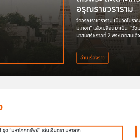
อรุณราชวราราม
วัดอรุณราชวราราม เป็นวัดโบราณสร
มะกอก” แล้วเปลี่ยนมาเป็น “วัด
มาสมัยรัชกาลที่ 2 พระบาทสมเด็จ
อ่านเรื่องราว
ง