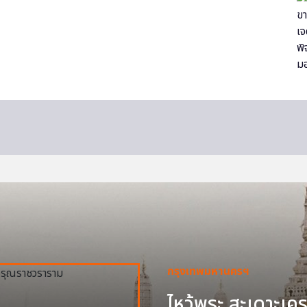
กรุงเทพมหานครฯ
ไหว้พระ สะเดาะเครา