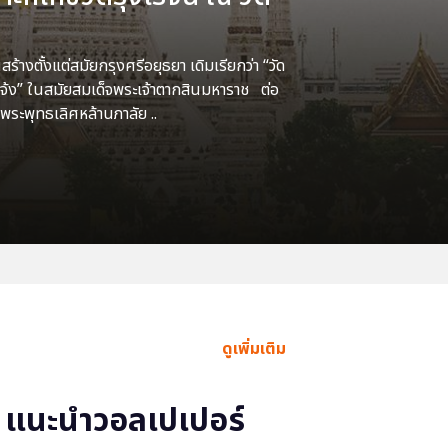
้างตั้งแต่สมัยกรุงศรีอยุธยา เดิมเรียกว่า “วัด
แจ้ง” ในสมัยสมเด็จพระเจ้าตากสินมหาราช ต่อ
พระพุทธเลิศหล้านภาลัย ..
ดูเพิ่มเติม
แนะนำวอลเปเปอร์