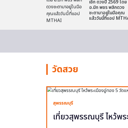
เช็ก ดวงปี 2569 โดย
อ.มิก พชร พลิกดวง
ชะตามาอยู่ในมือคุณ
แล้ววันนี้ที่แอป MTH
วัดสวย
สุพรรณบุรี
เที่ยวสุพรรณบุรี ไหว้พร