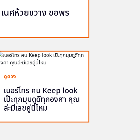
ิฆเนศห้วยขวาง ขอพร
จ
ดูดวง
เบอร์โทร คน Keep look
เป๊ะทุกมุมดูดีทุกองศา คุณ
ล่ะมีเลขคู่นี้ไหม