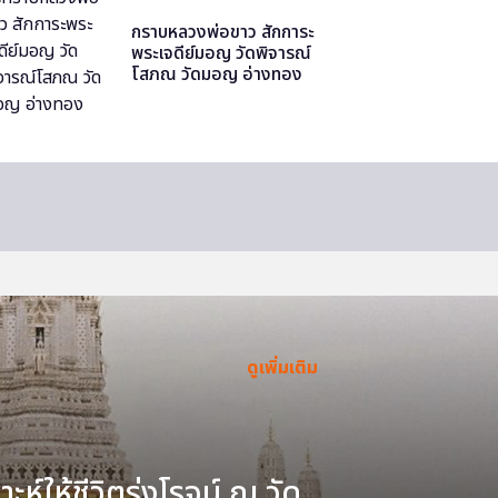
กราบหลวงพ่อขาว สักการะ
พระเจดีย์มอญ วัดพิจารณ์
โสภณ วัดมอญ อ่างทอง
ดูเพิ่มเติม
ะห์ให้ชีวิตรุ่งโรจน์ ณ วัด