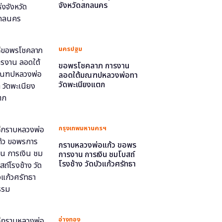
จังหวัดสกลนคร
นครปฐม
ขอพรโชคลาภ การงาน
ลอดใต้มณฑปหลวงพ่อทา
วัดพะเนียงแตก
กรุงเทพมหานครฯ
กราบหลวงพ่อแก้ว ขอพร
การงาน การเงิน ชมโบสถ์
โรงช้าง วัดบัวแก้วศรัทธา
ธรรม
อ่างทอง