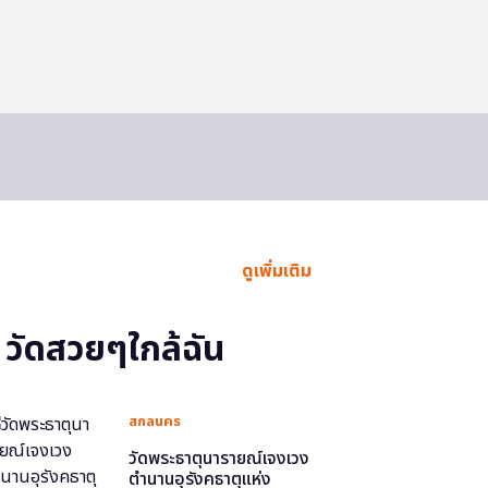
ดูเพิ่มเติม
วัดสวยๆใกล้ฉัน
สกลนคร
วัดพระธาตุนารายณ์เจงเวง
ตำนานอุรังคธาตุแห่ง