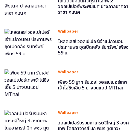
ฤกษ์ดีวันคเณศจตุรถี แจกฟรี!
วอลเปเปอร์พระพิฆเนศ ปางลาลบาคจา
ราชา คเณศ
Wallpaper
โหลดเลย! วอลเปเปอร์เจ้าแม่กวนอิม
ประทานพร ชุดเปิดคลัง รับทรัพย์ เพียง
59 บ.
Wallpaper
เพียง 59 บาท รับเฮง! วอลเปเปอร์เทพ
เจ้าไฉ่ซิงเอี๊ย 5 ปางบนแอป MThai
Wallpaper
วอลเปเปอร์บรมมหาเศรษฐีใหญ่ 3 องค์
เทพ โดยอาจารย์ มิก พชร ทูตเทวะ