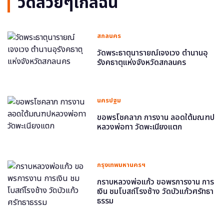
วัดสวยๆใกล้ฉัน
สกลนคร
วัดพระธาตุนารายณ์เจงเวง ตำนานอุ
รังคธาตุแห่งจังหวัดสกลนคร
นครปฐม
ขอพรโชคลาภ การงาน ลอดใต้มณฑป
หลวงพ่อทา วัดพะเนียงแตก
กรุงเทพมหานครฯ
กราบหลวงพ่อแก้ว ขอพรการงาน การ
เงิน ชมโบสถ์โรงช้าง วัดบัวแก้วศรัทธา
ธรรม