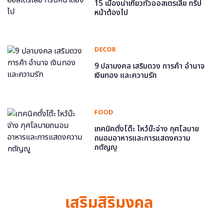
15 เมืองน่าเที่ยวทั่วออสเตรเลีย ทริป
หน้าต้องไป
DECOR
9 ปลามงคล เสริมดวง การค้า อำนาจ
เงินทอง และความรัก
FOOD
เทคนิคตั้งโต๊ะ ไหว้บ๊ะจ่าง กุศโลบาย
ถนอมอาหารและการแสดงความ
กตัญญู
เสริมสิริมงคล