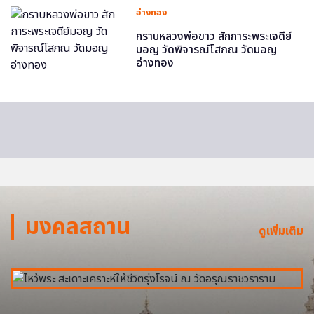
อ่างทอง
กราบหลวงพ่อขาว สักการะพระเจดีย์
มอญ วัดพิจารณ์โสภณ วัดมอญ
อ่างทอง
มงคลสถาน
ดูเพิ่มเติม