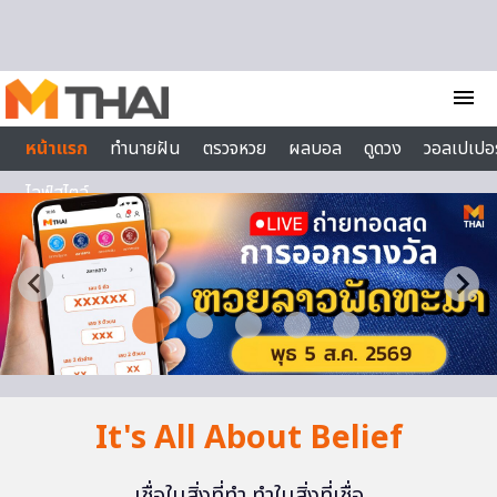
Skip to content
menu
หน้าแรก
ทำนายฝัน
ตรวจหวย
ผลบอล
ดูดวง
วอลเปเปอร
ไลฟ์สไตล์
It's All About Belief
เชื่อในสิ่งที่ทำ ทำในสิ่งที่เชื่อ