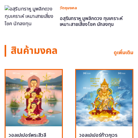
วัตถุมงคล
อสุรินทราหู มูพลิกดวง ทุบเคราะห์
เหมาะสายเสี่ยงโชค นักลงทุน
สินค้ามงคล
ดูเพิ่มเติม
วอลเปเปอร์พระสีวลี
วอลเปเปอร์ท้าวกุเวร