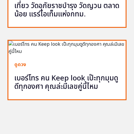
เที่ยว วัดอุภัยราชบำรุง วัดญวน ตลาด
น้อย แรร์ไอเท็มแห่งกทม.
ดูดวง
เบอร์โทร คน Keep look เป๊ะทุกมุมดู
ดีทุกองศา คุณล่ะมีเลขคู่นี้ไหม