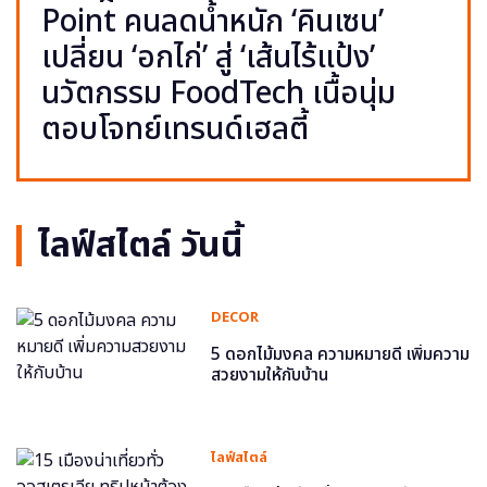
Point คนลดน้ำหนัก ‘คินเซน’
เปลี่ยน ‘อกไก่’ สู่ ‘เส้นไร้แป้ง’
นวัตกรรม FoodTech เนื้อนุ่ม
ตอบโจทย์เทรนด์เฮลตี้
ไลฟ์สไตล์ วันนี้
DECOR
5 ดอกไม้มงคล ความหมายดี เพิ่มความ
สวยงามให้กับบ้าน
ไลฟ์สไตล์