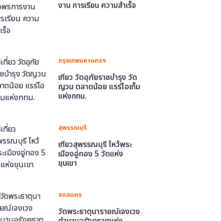
งาน การเรียน ความสำเร็จ
กรุงเทพมหานครฯ
เที่ยว วัดอุภัยราชบำรุง วัด
ญวน ตลาดน้อย แรร์ไอเท็ม
แห่งกทม.
สุพรรณบุรี
เที่ยวสุพรรณบุรี ไหว้พระ
เมืองอู่ทอง 5 วัดแห่ง
ขุนเขา
สกลนคร
วัดพระธาตุนารายณ์เจงเวง
ตำนานอุรังคธาตุแห่ง