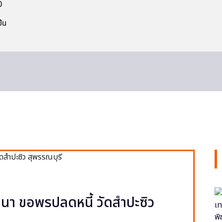
0
็น
า ขอพรปลดหนี้ วัดสำปะซิว