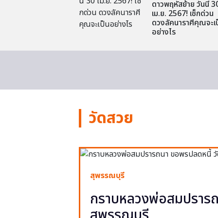
ดาวพฤหัสย้าย วันนี้ 3
เม.ย. 2567! เช็กด่วน
ดวงลัคนาราศีคุณจะเป
อย่างไร
วัดสวย
สุพรรณบุรี
กราบหลวงพ่อสมปรารถน
สุพรรณบุรี