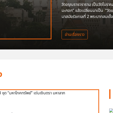
วัดอรุณราชวราราม เป็นวัดโบราณสร
มะกอก” แล้วเปลี่ยนมาเป็น “วัด
มาสมัยรัชกาลที่ 2 พระบาทสมเด็จ
อ่านเรื่องราว
ง