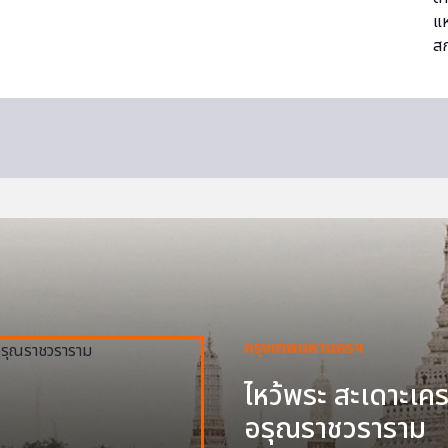
กรุงเทพมหานครฯ
ไหว้พระ สะเดาะเครา
อรุณราชวราราม