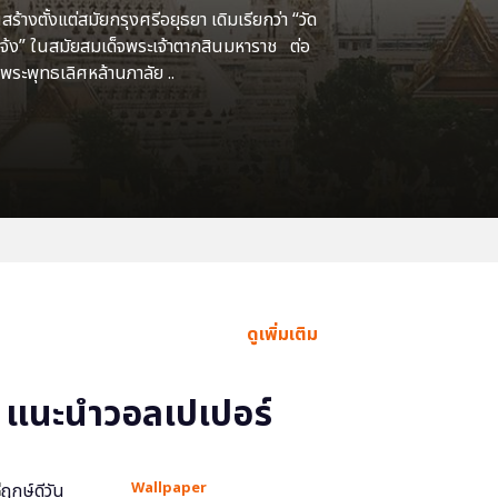
้างตั้งแต่สมัยกรุงศรีอยุธยา เดิมเรียกว่า “วัด
แจ้ง” ในสมัยสมเด็จพระเจ้าตากสินมหาราช ต่อ
พระพุทธเลิศหล้านภาลัย ..
ดูเพิ่มเติม
แนะนำวอลเปเปอร์
Wallpaper