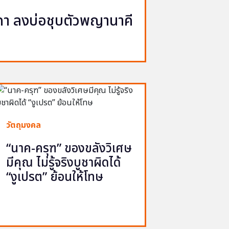
นาคา ลงบ่อชุบตัวพญานาคี
วัตถุมงคล
“นาค-ครุฑ” ของขลังวิเศษ
มีคุณ ไม่รู้จริงบูชาผิดได้
“งูเปรต” ย้อนให้โทษ