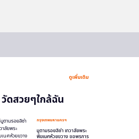
ดูเพิ่มเติม
วัดสวยๆใกล้ฉัน
กรุงเทพมหานครฯ
มูตามรอยลิซ่า เทวาลัยพระ
พิฆเนศห้วยขวาง ขอพรการ