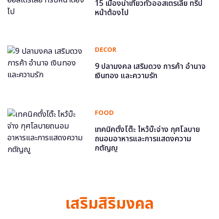
15 เมืองน่าเที่ยวทั่วออสเตรเลีย ทริป
หน้าต้องไป
DECOR
9 ปลามงคล เสริมดวง การค้า อำนาจ
เงินทอง และความรัก
FOOD
เทคนิคตั้งโต๊ะ ไหว้บ๊ะจ่าง กุศโลบาย
ถนอมอาหารและการแสดงความ
กตัญญู
เสริมสิริมงคล