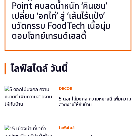
Point คนลดน้ำหนัก ‘คินเซน’
เปลี่ยน ‘อกไก่’ สู่ ‘เส้นไร้แป้ง’
นวัตกรรม FoodTech เนื้อนุ่ม
ตอบโจทย์เทรนด์เฮลตี้
ไลฟ์สไตล์ วันนี้
DECOR
5 ดอกไม้มงคล ความหมายดี เพิ่มความ
สวยงามให้กับบ้าน
ไลฟ์สไตล์