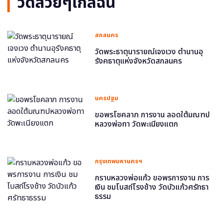
วัดสวยๆใกล้ฉัน
สกลนคร
วัดพระธาตุนารายณ์เจงเวง ตำนานอุ
รังคธาตุแห่งจังหวัดสกลนคร
นครปฐม
ขอพรโชคลาภ การงาน ลอดใต้มณฑป
หลวงพ่อทา วัดพะเนียงแตก
กรุงเทพมหานครฯ
กราบหลวงพ่อแก้ว ขอพรการงาน การ
เงิน ชมโบสถ์โรงช้าง วัดบัวแก้วศรัทธา
ธรรม