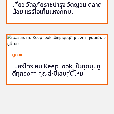
เที่ยว วัดอุภัยราชบำรุง วัดญวน ตลาด
น้อย แรร์ไอเท็มแห่งกทม.
ดูดวง
เบอร์โทร คน Keep look เป๊ะทุกมุมดู
ดีทุกองศา คุณล่ะมีเลขคู่นี้ไหม