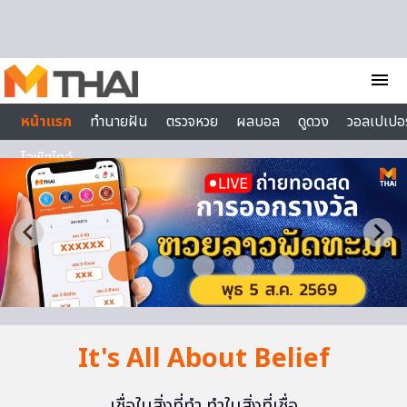
Skip to content
menu
หน้าแรก
ทำนายฝัน
ตรวจหวย
ผลบอล
ดูดวง
วอลเปเปอร
ไลฟ์สไตล์
It's All About Belief
เชื่อในสิ่งที่ทำ ทำในสิ่งที่เชื่อ