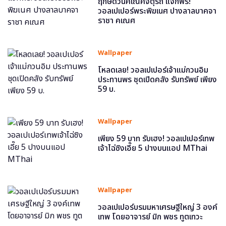
ฤกษ์ดีวันคเณศจตุรถี แจกฟรี!
วอลเปเปอร์พระพิฆเนศ ปางลาลบาคจา
ราชา คเณศ
Wallpaper
โหลดเลย! วอลเปเปอร์เจ้าแม่กวนอิม
ประทานพร ชุดเปิดคลัง รับทรัพย์ เพียง
59 บ.
Wallpaper
เพียง 59 บาท รับเฮง! วอลเปเปอร์เทพ
เจ้าไฉ่ซิงเอี๊ย 5 ปางบนแอป MThai
Wallpaper
วอลเปเปอร์บรมมหาเศรษฐีใหญ่ 3 องค์
เทพ โดยอาจารย์ มิก พชร ทูตเทวะ