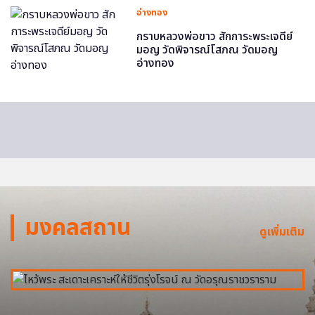
อ่างทอง
กราบหลวงพ่อขาว สักการะพระเจดีย์
มอญ วัดพิจารณ์โสภณ วัดมอญ
อ่างทอง
มงคลสถาน
ดูเพิ่มเติม