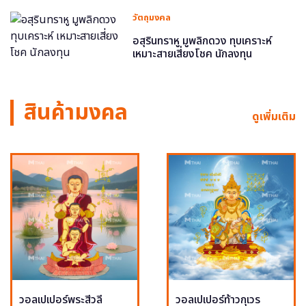
วัตถุมงคล
อสุรินทราหู มูพลิกดวง ทุบเคราะห์
เหมาะสายเสี่ยงโชค นักลงทุน
สินค้ามงคล
ดูเพิ่มเติม
วอลเปเปอร์พระสีวลี
วอลเปเปอร์ท้าวกุเวร