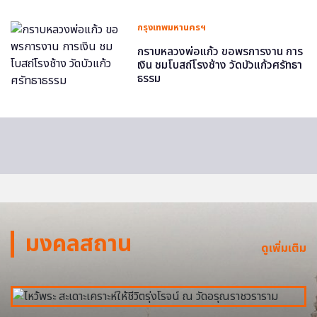
กรุงเทพมหานครฯ
กราบหลวงพ่อแก้ว ขอพรการงาน การ
เงิน ชมโบสถ์โรงช้าง วัดบัวแก้วศรัทธา
ธรรม
มงคลสถาน
ดูเพิ่มเติม