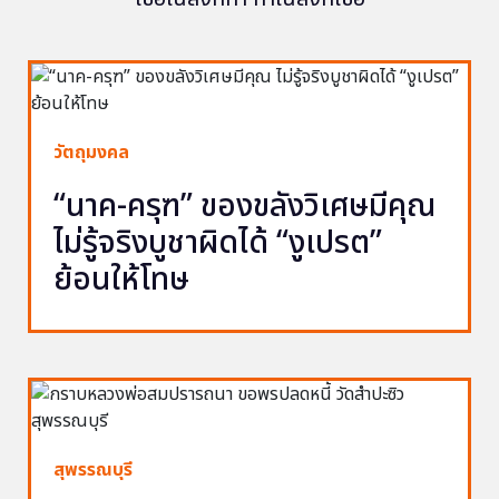
วัตถุมงคล
“นาค-ครุฑ” ของขลังวิเศษมีคุณ
ไม่รู้จริงบูชาผิดได้ “งูเปรต”
ย้อนให้โทษ
สุพรรณบุรี