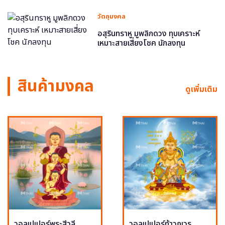
วัตถุมงคล
อสุรินทราหู มูพลิกดวง ทุบเคราะห์
เหมาะสายเสี่ยงโชค นักลงทุน
สินค้ามงคล
ดูเพิ่มเติม
วอลเปเปอร์พระสีวลี
วอลเปเปอร์ท้าวกุเวร