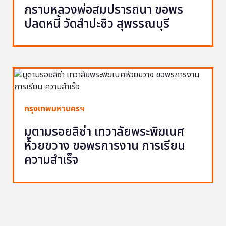
กราบหลวงพ่อสมปรารถนา ขอพร
ปลดหนี้ วัดสำปะซิว สุพรรณบุรี
กรุงเทพมหานครฯ
มูตามรอยลิซ่า เทวาลัยพระพิฆเนศ
ห้วยขวาง ขอพรการงาน การเรียน
ความสำเร็จ