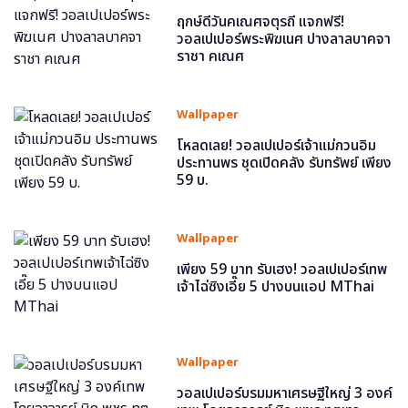
ฤกษ์ดีวันคเณศจตุรถี แจกฟรี!
วอลเปเปอร์พระพิฆเนศ ปางลาลบาคจา
ราชา คเณศ
Wallpaper
โหลดเลย! วอลเปเปอร์เจ้าแม่กวนอิม
ประทานพร ชุดเปิดคลัง รับทรัพย์ เพียง
59 บ.
Wallpaper
เพียง 59 บาท รับเฮง! วอลเปเปอร์เทพ
เจ้าไฉ่ซิงเอี๊ย 5 ปางบนแอป MThai
Wallpaper
วอลเปเปอร์บรมมหาเศรษฐีใหญ่ 3 องค์