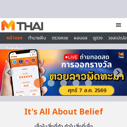
Skip to content
menu
หน้าแรก
ทำนายฝัน
ตรวจหวย
ผลบอล
ดูดวง
วอลเปเปอร
ไลฟ์สไตล์
It's All About Belief
เชื่อในสิ่งที่ทำ ทำในสิ่งที่เชื่อ