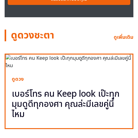
ดูดวงชะตา
ดูเพิ่มเติม
ดูดวง
เบอร์โทร คน Keep look เป๊ะทุก
มุมดูดีทุกองศา คุณล่ะมีเลขคู่นี้
ไหม