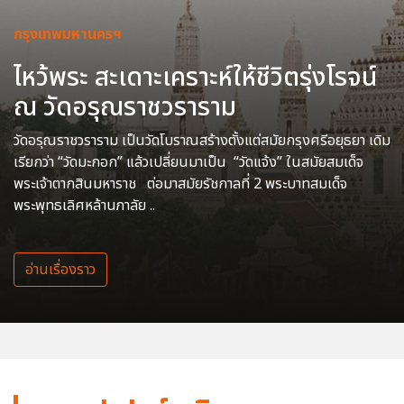
กรุงเทพมหานครฯ
ไหว้พระ สะเดาะเคราะห์ให้ชีวิตรุ่งโรจน์
ณ วัดอรุณราชวราราม
วัดอรุณราชวราราม เป็นวัดโบราณสร้างตั้งแต่สมัยกรุงศรีอยุธยา เดิม
เรียกว่า “วัดมะกอก” แล้วเปลี่ยนมาเป็น “วัดแจ้ง” ในสมัยสมเด็จ
พระเจ้าตากสินมหาราช ต่อมาสมัยรัชกาลที่ 2 พระบาทสมเด็จ
พระพุทธเลิศหล้านภาลัย ..
อ่านเรื่องราว