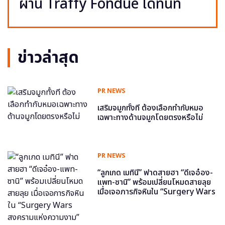
ผ่าน Traffy Fondue ได้ทันที
ข่าวล่าสุด
PR NEWS
เสริมจมูกทั้งที ต้องเลือกทำกับหมอ
เฉพาะทางด้านจมูกโดยตรงหรือไม่
PR NEWS
“ลูกเกด เมทินี” ฟาดสายฮา “ดีเจอ๋อง-
แพท-ซานิ” พร้อมเปลี่ยนโหมดสายลุย
เมื่อเจอภารกิจหินใน “Surgery Wars
สงครามแห่งความงาม” อีพี6