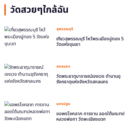
วัดสวยๆใกล้ฉัน
สุพรรณบุรี
เที่ยวสุพรรณบุรี ไหว้พระเมืองอู่ทอง 5
วัดแห่งขุนเขา
สกลนคร
วัดพระธาตุนารายณ์เจงเวง ตำนานอุ
รังคธาตุแห่งจังหวัดสกลนคร
นครปฐม
ขอพรโชคลาภ การงาน ลอดใต้มณฑป
หลวงพ่อทา วัดพะเนียงแตก