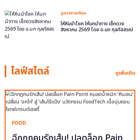
ดูดวงรายเดือน
ให้หินนำโชค ให้นกนำทาง เช็กดวง
สิงหาคม 2569 โดย อ.นก กุลภัสสรณ์
ไลฟ์สไตล์
ดูเพิ่มเติม
FOOD
ฉีกกฎคนรักเส้น! ปลดล็อก Pain