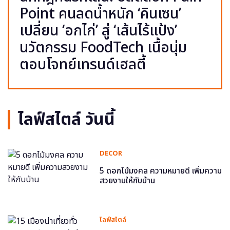
Point คนลดน้ำหนัก ‘คินเซน’
เปลี่ยน ‘อกไก่’ สู่ ‘เส้นไร้แป้ง’
นวัตกรรม FoodTech เนื้อนุ่ม
ตอบโจทย์เทรนด์เฮลตี้
ไลฟ์สไตล์ วันนี้
DECOR
5 ดอกไม้มงคล ความหมายดี เพิ่มความ
สวยงามให้กับบ้าน
ไลฟ์สไตล์