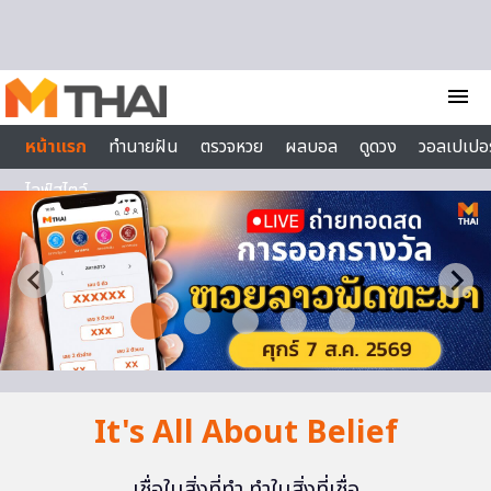
Skip to content
menu
หน้าแรก
ทำนายฝัน
ตรวจหวย
ผลบอล
ดูดวง
วอลเปเปอร
ไลฟ์สไตล์
It's All About Belief
เชื่อในสิ่งที่ทำ ทำในสิ่งที่เชื่อ