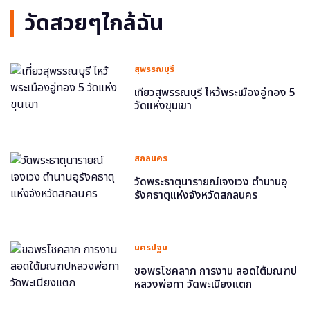
วัดสวยๆใกล้ฉัน
สุพรรณบุรี
เที่ยวสุพรรณบุรี ไหว้พระเมืองอู่ทอง 5
วัดแห่งขุนเขา
สกลนคร
วัดพระธาตุนารายณ์เจงเวง ตำนานอุ
รังคธาตุแห่งจังหวัดสกลนคร
นครปฐม
ขอพรโชคลาภ การงาน ลอดใต้มณฑป
หลวงพ่อทา วัดพะเนียงแตก