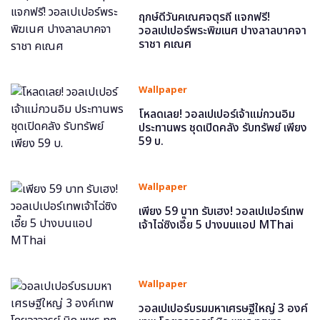
ฤกษ์ดีวันคเณศจตุรถี แจกฟรี!
วอลเปเปอร์พระพิฆเนศ ปางลาลบาคจา
ราชา คเณศ
Wallpaper
โหลดเลย! วอลเปเปอร์เจ้าแม่กวนอิม
ประทานพร ชุดเปิดคลัง รับทรัพย์ เพียง
59 บ.
Wallpaper
เพียง 59 บาท รับเฮง! วอลเปเปอร์เทพ
เจ้าไฉ่ซิงเอี๊ย 5 ปางบนแอป MThai
Wallpaper
วอลเปเปอร์บรมมหาเศรษฐีใหญ่ 3 องค์