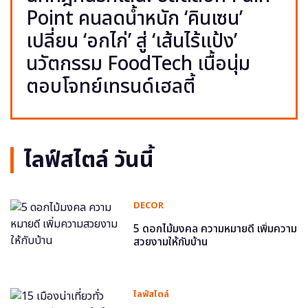
Point คนลดน้ำหนัก ‘คินเซน’
เปลี่ยน ‘อกไก่’ สู่ ‘เส้นไร้แป้ง’
นวัตกรรม FoodTech เนื้อนุ่ม
ตอบโจทย์เทรนด์เฮลตี้
ไลฟ์สไตล์ วันนี้
DECOR
5 ดอกไม้มงคล ความหมายดี เพิ่มความ
สวยงามให้กับบ้าน
ไลฟ์สไตล์