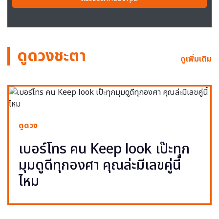
ดูดวงชะตา
ดูเพิ่มเติม
ดูดวง
เบอร์โทร คน Keep look เป๊ะทุก
มุมดูดีทุกองศา คุณล่ะมีเลขคู่นี้
ไหม