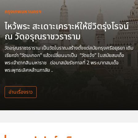
กรุงเทพมหานครฯ
ไหว้พระ สะเดาะเคราะห์ให้ชีวิตรุ่งโรจน์
ณ วัดอรุณราชวราราม
วัดอรุณราชวราราม เป็นวัดโบราณสร้างตั้งแต่สมัยกรุงศรีอยุธยา เดิม
เรียกว่า “วัดมะกอก” แล้วเปลี่ยนมาเป็น “วัดแจ้ง” ในสมัยสมเด็จ
พระเจ้าตากสินมหาราช ต่อมาสมัยรัชกาลที่ 2 พระบาทสมเด็จ
พระพุทธเลิศหล้านภาลัย ..
อ่านเรื่องราว