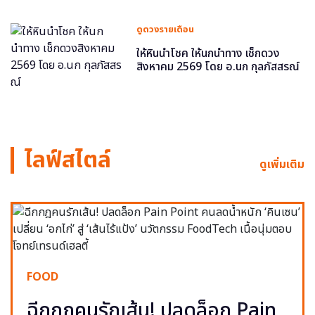
ดูดวงรายเดือน
ให้หินนำโชค ให้นกนำทาง เช็กดวง
สิงหาคม 2569 โดย อ.นก กุลภัสสรณ์
ไลฟ์สไตล์
ดูเพิ่มเติม
FOOD
ฉีกกฎคนรักเส้น! ปลดล็อก Pain