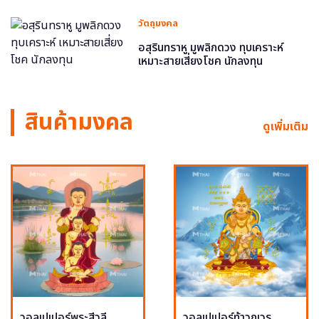
วัตถุมงคล
อสุรินทราหู มูพลิกดวง ทุบเคราะห์
เหมาะสายเสี่ยงโชค นักลงทุน
สินค้ามงคล
ดูเพิ่มเติม
วอลเปเปอร์พระสีวลี
วอลเปเปอร์ท้าวกุเวร