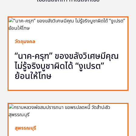
วัตถุมงคล
“นาค-ครุฑ” ของขลังวิเศษมีคุณ
ไม่รู้จริงบูชาผิดได้ “งูเปรต”
ย้อนให้โทษ
สุพรรณบุรี