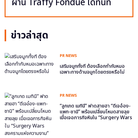
ผ่าน Traffy Fondue ได้ทันที
ข่าวล่าสุด
PR NEWS
เสริมจมูกทั้งที ต้องเลือกทำกับหมอ
เฉพาะทางด้านจมูกโดยตรงหรือไม่
PR NEWS
“ลูกเกด เมทินี” ฟาดสายฮา “ดีเจอ๋อง-
แพท-ซานิ” พร้อมเปลี่ยนโหมดสายลุย
เมื่อเจอภารกิจหินใน “Surgery Wars
สงครามแห่งความงาม” อีพี6