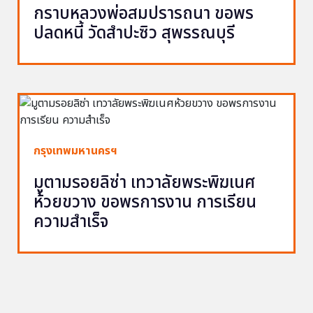
กราบหลวงพ่อสมปรารถนา ขอพร
ปลดหนี้ วัดสำปะซิว สุพรรณบุรี
กรุงเทพมหานครฯ
มูตามรอยลิซ่า เทวาลัยพระพิฆเนศ
ห้วยขวาง ขอพรการงาน การเรียน
ความสำเร็จ