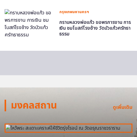
กรุงเทพมหานครฯ
กราบหลวงพ่อแก้ว ขอพรการงาน การ
เงิน ชมโบสถ์โรงช้าง วัดบัวแก้วศรัทธา
ธรรม
มงคลสถาน
ดูเพิ่มเติม