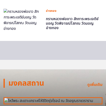
อ่างทอง
กราบหลวงพ่อขาว สักการะพระเจดีย์
มอญ วัดพิจารณ์โสภณ วัดมอญ
อ่างทอง
มงคลสถาน
ดูเพิ่มเติม