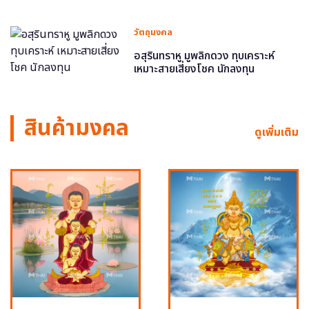
วัตถุมงคล
อสุรินทราหู มูพลิกดวง ทุบเคราะห์
เหมาะสายเสี่ยงโชค นักลงทุน
สินค้ามงคล
ดูเพิ่มเติม