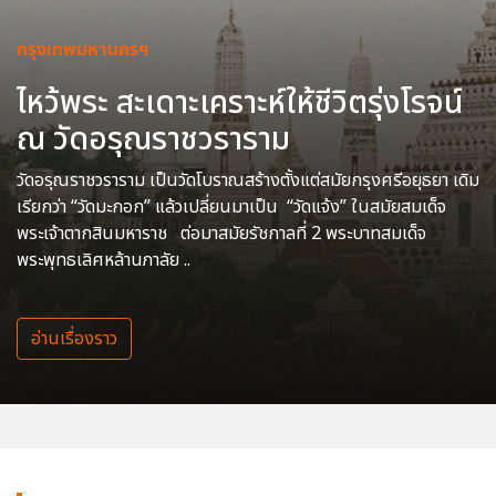
กรุงเทพมหานครฯ
ไหว้พระ สะเดาะเคราะห์ให้ชีวิตรุ่งโรจน์
ณ วัดอรุณราชวราราม
วัดอรุณราชวราราม เป็นวัดโบราณสร้างตั้งแต่สมัยกรุงศรีอยุธยา เดิม
เรียกว่า “วัดมะกอก” แล้วเปลี่ยนมาเป็น “วัดแจ้ง” ในสมัยสมเด็จ
พระเจ้าตากสินมหาราช ต่อมาสมัยรัชกาลที่ 2 พระบาทสมเด็จ
พระพุทธเลิศหล้านภาลัย ..
อ่านเรื่องราว