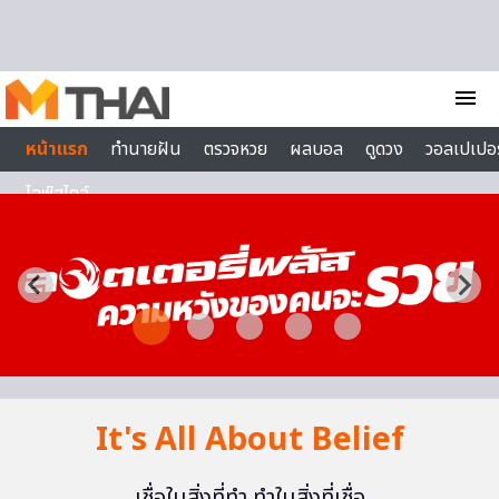
Skip to content
menu
หน้าแรก
ทำนายฝัน
ตรวจหวย
ผลบอล
ดูดวง
วอลเปเปอร
ไลฟ์สไตล์
It's All About Belief
เชื่อในสิ่งที่ทำ ทำในสิ่งที่เชื่อ