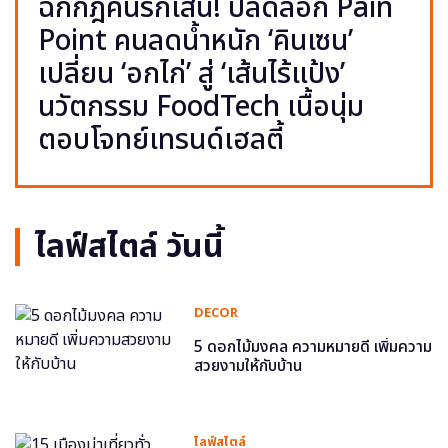
ฉีกกฎคนรักเส้น! ปลดล็อก Pain
Point คนลดน้ำหนัก ‘คินเซน’
เปลี่ยน ‘อกไก่’ สู่ ‘เส้นไร้แป้ง’
นวัตกรรม FoodTech เนื้อนุ่ม
ตอบโจทย์เทรนด์เฮลตี้
ไลฟ์สไตล์ วันนี้
DECOR
5 ดอกไม้มงคล ความหมายดี เพิ่มความ
สวยงามให้กับบ้าน
ไลฟ์สไตล์