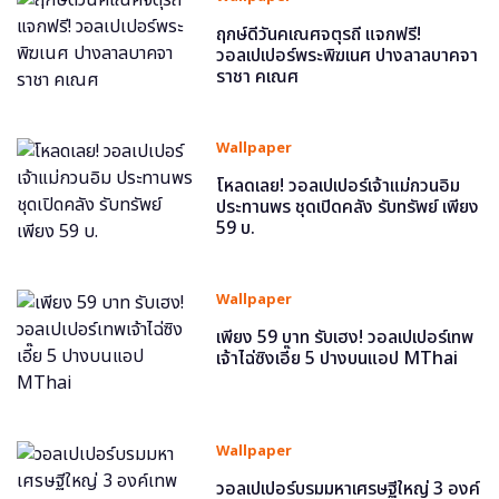
ฤกษ์ดีวันคเณศจตุรถี แจกฟรี!
วอลเปเปอร์พระพิฆเนศ ปางลาลบาคจา
ราชา คเณศ
Wallpaper
โหลดเลย! วอลเปเปอร์เจ้าแม่กวนอิม
ประทานพร ชุดเปิดคลัง รับทรัพย์ เพียง
59 บ.
Wallpaper
เพียง 59 บาท รับเฮง! วอลเปเปอร์เทพ
เจ้าไฉ่ซิงเอี๊ย 5 ปางบนแอป MThai
Wallpaper
วอลเปเปอร์บรมมหาเศรษฐีใหญ่ 3 องค์