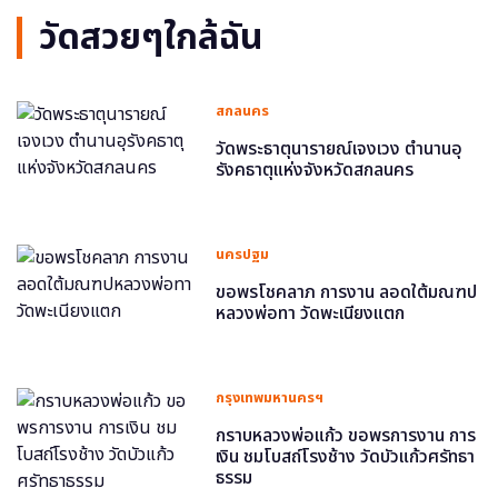
วัดสวยๆใกล้ฉัน
สกลนคร
วัดพระธาตุนารายณ์เจงเวง ตำนานอุ
รังคธาตุแห่งจังหวัดสกลนคร
นครปฐม
ขอพรโชคลาภ การงาน ลอดใต้มณฑป
หลวงพ่อทา วัดพะเนียงแตก
กรุงเทพมหานครฯ
กราบหลวงพ่อแก้ว ขอพรการงาน การ
เงิน ชมโบสถ์โรงช้าง วัดบัวแก้วศรัทธา
ธรรม