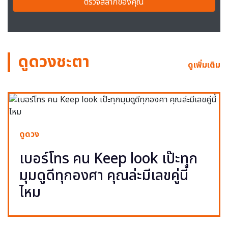
ตรวจสลากของคุณ
ดูดวงชะตา
ดูเพิ่มเติม
ดูดวง
เบอร์โทร คน Keep look เป๊ะทุก
มุมดูดีทุกองศา คุณล่ะมีเลขคู่นี้
ไหม