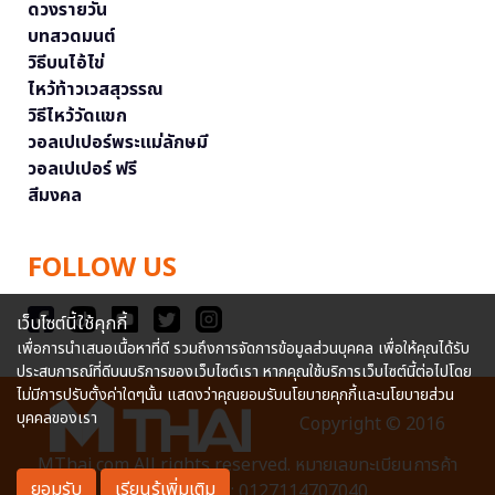
ดวงรายวัน
บทสวดมนต์
วิธีบนไอ้ไข่
ไหว้ท้าวเวสสุวรรณ
วิธีไหว้วัดแขก
วอลเปเปอร์พระแม่ลักษมี
วอลเปเปอร์ ฟรี
สีมงคล
FOLLOW US
เว็บไซต์นี้ใช้คุกกี้
เพื่อการนำเสนอเนื้อหาที่ดี รวมถึงการจัดการข้อมูลส่วนบุคคล เพื่อให้คุณได้รับ
ประสบการณ์ที่ดีบนบริการของเว็บไซต์เรา หากคุณใช้บริการเว็บไซต์นี้ต่อไปโดย
ไม่มีการปรับตั้งค่าใดๆนั้น แสดงว่าคุณยอมรับนโยบายคุกกี้และนโยบายส่วน
บุคคลของเรา
Copyright © 2016
MThai.com All rights reserved. หมายเลขทะเบียนการค้า
ยอมรับ
เรียนรู้เพิ่มเติม
อิเล็กทรอนิกส์ : 0127114707040