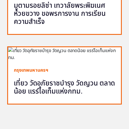
มูตามรอยลิซ่า เทวาลัยพระพิฆเนศ
ห้วยขวาง ขอพรการงาน การเรียน
ความสำเร็จ
กรุงเทพมหานครฯ
เที่ยว วัดอุภัยราชบำรุง วัดญวน ตลาด
น้อย แรร์ไอเท็มแห่งกทม.