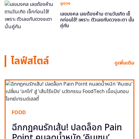
ดูดวง
เลขมงคล เลขต้องห้าม ตามวันเกิด เช็
กก่อนใช้! เพราะ ตัวเลขกับดวงชะตา นั้น
คู่กัน
ไลฟ์สไตล์
ดูเพิ่มเติม
FOOD
ฉีกกฎคนรักเส้น! ปลดล็อก Pain
Point คนลดน้ำหนัก ‘คินเซน’