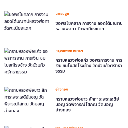
นครปฐม
ขอพรโชคลาภ การงาน ลอดใต้มณฑป
หลวงพ่อทา วัดพะเนียงแตก
กรุงเทพมหานครฯ
กราบหลวงพ่อแก้ว ขอพรการงาน การ
เงิน ชมโบสถ์โรงช้าง วัดบัวแก้วศรัทธา
ธรรม
อ่างทอง
กราบหลวงพ่อขาว สักการะพระเจดีย์
มอญ วัดพิจารณ์โสภณ วัดมอญ
อ่างทอง