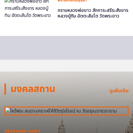
พระนครศรีอยุธยา
กราบหลวงพ่อขาว สักการะสรีระสังขาร
หลวงปู่ทิม อัตตะสันโต วัดพระขาว
มงคลสถาน
ดูเพิ่มเติม
กรุงเทพมหานครฯ