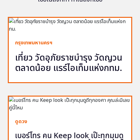
กรุงเทพมหานครฯ
เที่ยว วัดอุภัยราชบำรุง วัดญวน
ตลาดน้อย แรร์ไอเท็มแห่งกทม.
ดูดวง
เบอร์โทร คน Keep look เป๊ะทุกมุมดู