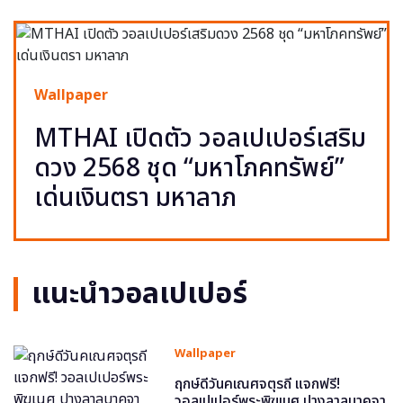
Wallpaper
MTHAI เปิดตัว วอลเปเปอร์เสริม
ดวง 2568 ชุด “มหาโภคทรัพย์”
เด่นเงินตรา มหาลาภ
แนะนำวอลเปเปอร์
Wallpaper
ฤกษ์ดีวันคเณศจตุรถี แจกฟรี!
วอลเปเปอร์พระพิฆเนศ ปางลาลบาคจา