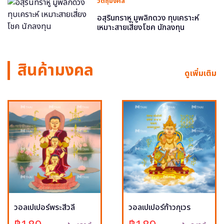
วัตถุมงคล
อสุรินทราหู มูพลิกดวง ทุบเคราะห์
เหมาะสายเสี่ยงโชค นักลงทุน
สินค้ามงคล
ดูเพิ่มเติม
วอลเปเปอร์พระสีวลี
วอลเปเปอร์ท้าวกุเวร