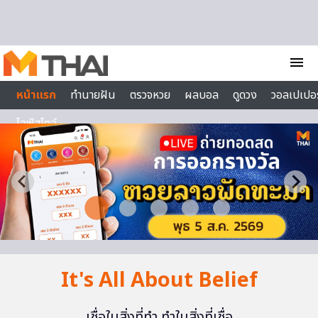
Skip to content
menu
หน้าแรก
ทำนายฝัน
ตรวจหวย
ผลบอล
ดูดวง
วอลเปเปอร
ไลฟ์สไตล์
It's All About Belief
เชื่อในสิ่งที่ทำ ทำในสิ่งที่เชื่อ