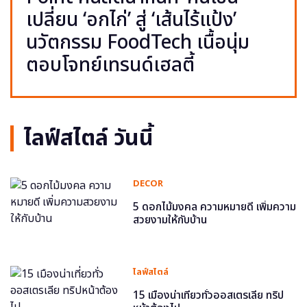
เปลี่ยน ‘อกไก่’ สู่ ‘เส้นไร้แป้ง’
นวัตกรรม FoodTech เนื้อนุ่ม
ตอบโจทย์เทรนด์เฮลตี้
ไลฟ์สไตล์ วันนี้
DECOR
5 ดอกไม้มงคล ความหมายดี เพิ่มความ
สวยงามให้กับบ้าน
ไลฟ์สไตล์
15 เมืองน่าเที่ยวทั่วออสเตรเลีย ทริป