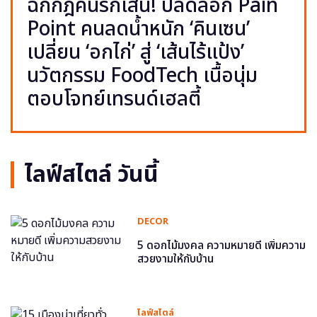
ฉีกกฎคนรักเส้น! ปลดล็อก Pain
Point คนลดน้ำหนัก ‘คินเซน’
เปลี่ยน ‘อกไก่’ สู่ ‘เส้นไร้แป้ง’
นวัตกรรม FoodTech เนื้อนุ่ม
ตอบโจทย์เทรนด์เฮลตี้
ไลฟ์สไตล์ วันนี้
DECOR
5 ดอกไม้มงคล ความหมายดี เพิ่มความ
สวยงามให้กับบ้าน
ไลฟ์สไตล์