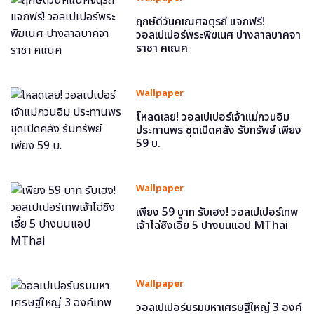
ฤกษ์ดีวันคเณศจตุรถี แจกฟรี!
วอลเปเปอร์พระพิฆเนศ ปางลาลบาคจา
ราชา คเณศ
Wallpaper
โหลดเลย! วอลเปเปอร์เจ้าแม่กวนอิม
ประทานพร ชุดเปิดคลัง รับทรัพย์ เพียง
59 บ.
Wallpaper
เพียง 59 บาท รับเฮง! วอลเปเปอร์เทพ
เจ้าไฉ่ซิงเอี๊ย 5 ปางบนแอป MThai
Wallpaper
วอลเปเปอร์บรมมหาเศรษฐีใหญ่ 3 องค์