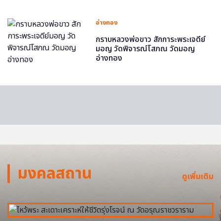
อ่างทอง
กราบหลวงพ่อขาว สักการะพระเจดีย์
มอญ วัดพิจารณ์โสภณ วัดมอญ
อ่างทอง
มงคลสถาน
ดูเพิ่มเติม