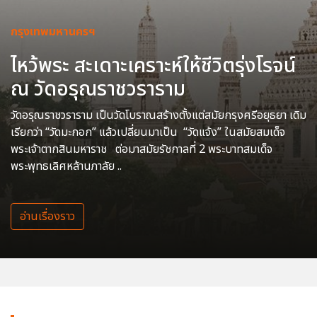
กรุงเทพมหานครฯ
ไหว้พระ สะเดาะเคราะห์ให้ชีวิตรุ่งโรจน์
ณ วัดอรุณราชวราราม
วัดอรุณราชวราราม เป็นวัดโบราณสร้างตั้งแต่สมัยกรุงศรีอยุธยา เดิม
เรียกว่า “วัดมะกอก” แล้วเปลี่ยนมาเป็น “วัดแจ้ง” ในสมัยสมเด็จ
พระเจ้าตากสินมหาราช ต่อมาสมัยรัชกาลที่ 2 พระบาทสมเด็จ
พระพุทธเลิศหล้านภาลัย ..
อ่านเรื่องราว