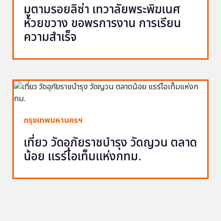
มูตามรอยลิซ่า เทวาลัยพระพิฆเนศ
ห้วยขวาง ขอพรการงาน การเรียน
ความสำเร็จ
กรุงเทพมหานครฯ
เที่ยว วัดอุภัยราชบำรุง วัดญวน ตลาด
น้อย แรร์ไอเท็มแห่งกทม.