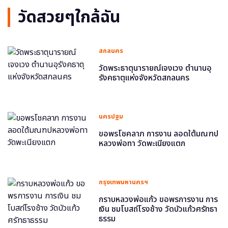
วัดสวยๆใกล้ฉัน
สกลนคร
วัดพระธาตุนารายณ์เจงเวง ตำนานอุ
รังคธาตุแห่งจังหวัดสกลนคร
นครปฐม
ขอพรโชคลาภ การงาน ลอดใต้มณฑป
หลวงพ่อทา วัดพะเนียงแตก
กรุงเทพมหานครฯ
กราบหลวงพ่อแก้ว ขอพรการงาน การ
เงิน ชมโบสถ์โรงช้าง วัดบัวแก้วศรัทธา
ธรรม