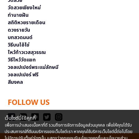
วัดสวย
วัดสวยเชียงใหม่
ทำนายฝัน
สถิติหวยรายเดือน
ดวงรายวัน
บทสวดมนต์
วิธีบนไอ้ไข่
ไหว้ท้าวเวสสุวรรณ
วิธีไหว้วัดแขก
วอลเปเปอร์พระแม่ลักษมี
วอลเปเปอร์ ฟรี
สีมงคล
FOLLOW US
เว็บไซต์นี้ใช้คุกกี้
เพื่อการนำเสนอเนื้อหาที่ดี รวมถึงการจัดการข้อมูลส่วนบุคคล เพื่อให้คุณได้รับ
ประสบการณ์ที่ดีบนบริการของเว็บไซต์เรา หากคุณใช้บริการเว็บไซต์นี้ต่อไปโดย
ไม่มีการปรับตั้งค่าใดๆนั้น แสดงว่าคุณยอมรับนโยบายคุกกี้และนโยบายส่วน