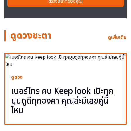
ตรวจสลากของคุณ
ดูดวงชะตา
ดูเพิ่มเติม
ดูดวง
เบอร์โทร คน Keep look เป๊ะทุก
มุมดูดีทุกองศา คุณล่ะมีเลขคู่นี้
ไหม