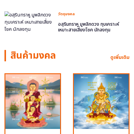
วัตถุมงคล
อสุรินทราหู มูพลิกดวง ทุบเคราะห์
เหมาะสายเสี่ยงโชค นักลงทุน
สินค้ามงคล
ดูเพิ่มเติม