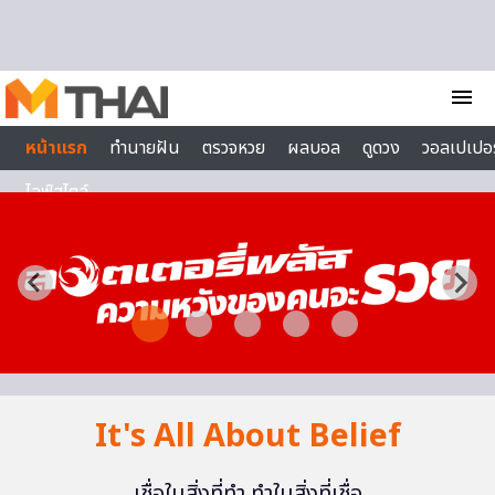
Skip to content
menu
หน้าแรก
ทำนายฝัน
ตรวจหวย
ผลบอล
ดูดวง
วอลเปเปอร
ไลฟ์สไตล์
It's All About Belief
เชื่อในสิ่งที่ทำ ทำในสิ่งที่เชื่อ