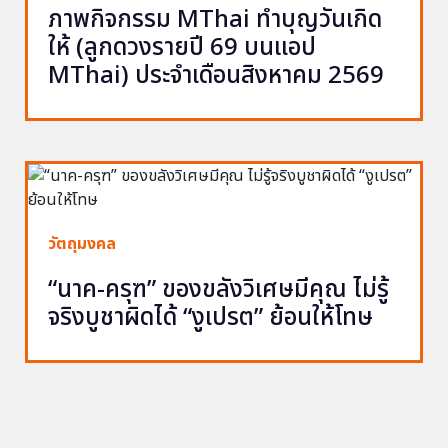
ภาพกิจกรรม MThai ทำบุญวันเกิด
ให้ (ลูกดวงรายปี 69 บนแอป
MThai) ประจำเดือนสิงหาคม 2569
วัตถุมงคล
“นาค-ครุฑ” ของขลังวิเศษมีคุณ ไม่รู้
จริงบูชาผิดได้ “งูเปรต” ย้อนให้โทษ