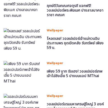
ฤกษ์ดีวันคเณศจตุรถี แจกฟรี!
วอลเปเปอร์พระพิฆเนศ ปางลาลบาคจา
ราชา คเณศ
Wallpaper
โหลดเลย! วอลเปเปอร์เจ้าแม่กวนอิม
ประทานพร ชุดเปิดคลัง รับทรัพย์ เพียง
59 บ.
Wallpaper
เพียง 59 บาท รับเฮง! วอลเปเปอร์เทพ
เจ้าไฉ่ซิงเอี๊ย 5 ปางบนแอป MThai
Wallpaper
วอลเปเปอร์บรมมหาเศรษฐีใหญ่ 3 องค์