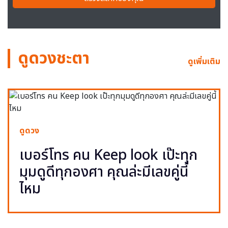
ดูดวงชะตา
ดูเพิ่มเติม
ดูดวง
เบอร์โทร คน Keep look เป๊ะทุก
มุมดูดีทุกองศา คุณล่ะมีเลขคู่นี้
ไหม