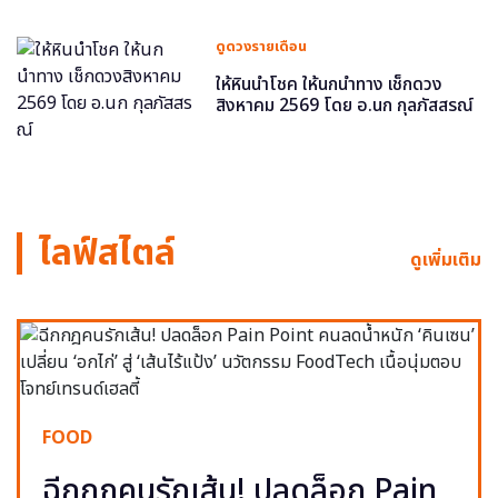
ดูดวงรายเดือน
ให้หินนำโชค ให้นกนำทาง เช็กดวง
สิงหาคม 2569 โดย อ.นก กุลภัสสรณ์
ไลฟ์สไตล์
ดูเพิ่มเติม
FOOD
ฉีกกฎคนรักเส้น! ปลดล็อก Pain