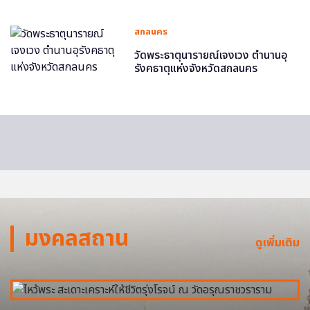
สกลนคร
วัดพระธาตุนารายณ์เจงเวง ตำนานอุ
รังคธาตุแห่งจังหวัดสกลนคร
มงคลสถาน
ดูเพิ่มเติม