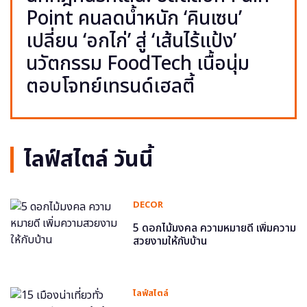
Point คนลดน้ำหนัก ‘คินเซน’
เปลี่ยน ‘อกไก่’ สู่ ‘เส้นไร้แป้ง’
นวัตกรรม FoodTech เนื้อนุ่ม
ตอบโจทย์เทรนด์เฮลตี้
ไลฟ์สไตล์ วันนี้
DECOR
5 ดอกไม้มงคล ความหมายดี เพิ่มความ
สวยงามให้กับบ้าน
ไลฟ์สไตล์