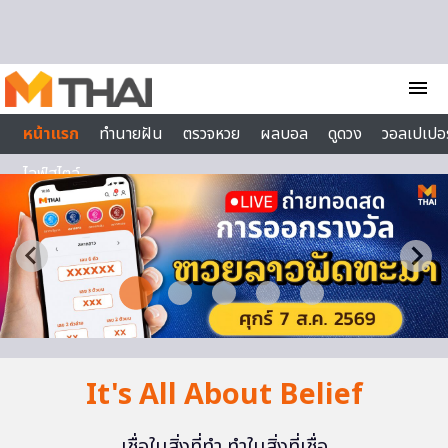
Skip to content
menu
หน้าแรก
ทำนายฝัน
ตรวจหวย
ผลบอล
ดูดวง
วอลเปเปอร
ไลฟ์สไตล์
It's All About Belief
เชื่อในสิ่งที่ทำ ทำในสิ่งที่เชื่อ