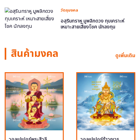
วัตถุมงคล
อสุรินทราหู มูพลิกดวง ทุบเคราะห์
เหมาะสายเสี่ยงโชค นักลงทุน
สินค้ามงคล
ดูเพิ่มเติม
วอลเปเปอร์พระสีวลี
วอลเปเปอร์ท้าวกุเวร