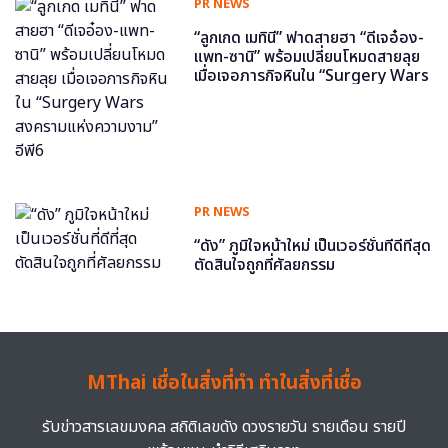
PR NEWS
“ลูกเกด เมทินี” ฟาดสายฮา “ดีเจอ๋อง-
แพท-ซานิ” พร้อมเปลี่ยนโหมดสายลุย
เมื่อเจอภารกิจหินใน “Surgery Wars
สงครามแห่งความงาม” อีพี6
PR NEWS
“ดัง” ภูมิใจหน้าใหม่ เป็นเวอร์ชั่นที่ดีที่สุด
ตัดสินใจถูกที่ศัลยกรรม
MThai เชื่อในสิ่งที่ทำ ทำในสิ่งที่เชื่อ
รับข่าวสารเลขมงคล สถิติเลขดัง ดวงรายวัน รายเดือน รายปี