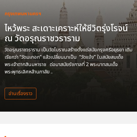
กรุงเทพมหานครฯ
ไหว้พระ สะเดาะเคราะห์ให้ชีวิตรุ่งโรจน์
ณ วัดอรุณราชวราราม
วัดอรุณราชวราราม เป็นวัดโบราณสร้างตั้งแต่สมัยกรุงศรีอยุธยา เดิม
เรียกว่า “วัดมะกอก” แล้วเปลี่ยนมาเป็น “วัดแจ้ง” ในสมัยสมเด็จ
พระเจ้าตากสินมหาราช ต่อมาสมัยรัชกาลที่ 2 พระบาทสมเด็จ
พระพุทธเลิศหล้านภาลัย ..
อ่านเรื่องราว