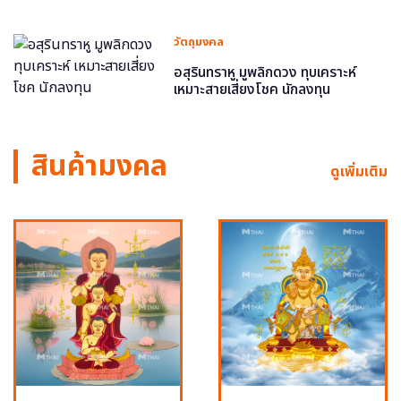
วัตถุมงคล
อสุรินทราหู มูพลิกดวง ทุบเคราะห์
เหมาะสายเสี่ยงโชค นักลงทุน
สินค้ามงคล
ดูเพิ่มเติม