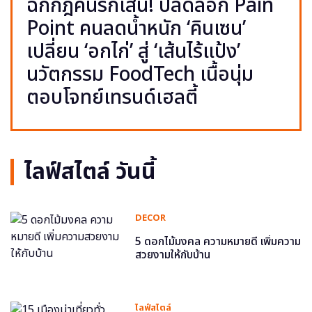
ฉีกกฎคนรักเส้น! ปลดล็อก Pain
Point คนลดน้ำหนัก ‘คินเซน’
เปลี่ยน ‘อกไก่’ สู่ ‘เส้นไร้แป้ง’
นวัตกรรม FoodTech เนื้อนุ่ม
ตอบโจทย์เทรนด์เฮลตี้
ไลฟ์สไตล์ วันนี้
DECOR
5 ดอกไม้มงคล ความหมายดี เพิ่มความ
สวยงามให้กับบ้าน
ไลฟ์สไตล์