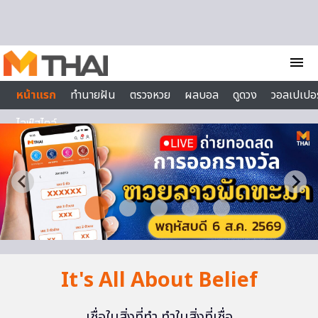
Skip to content
menu
หน้าแรก
ทำนายฝัน
ตรวจหวย
ผลบอล
ดูดวง
วอลเปเปอร
ไลฟ์สไตล์
It's All About Belief
เชื่อในสิ่งที่ทำ ทำในสิ่งที่เชื่อ