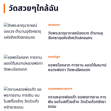
วัดสวยๆใกล้ฉัน
สกลนคร
วัดพระธาตุนารายณ์เจงเวง ตำนานอุ
รังคธาตุแห่งจังหวัดสกลนคร
นครปฐม
ขอพรโชคลาภ การงาน ลอดใต้มณฑป
หลวงพ่อทา วัดพะเนียงแตก
กรุงเทพมหานครฯ
กราบหลวงพ่อแก้ว ขอพรการงาน การ
เงิน ชมโบสถ์โรงช้าง วัดบัวแก้วศรัทธา
ธรรม