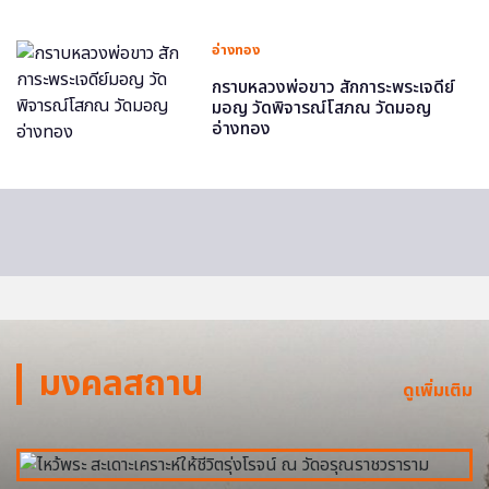
อ่างทอง
กราบหลวงพ่อขาว สักการะพระเจดีย์
มอญ วัดพิจารณ์โสภณ วัดมอญ
อ่างทอง
มงคลสถาน
ดูเพิ่มเติม