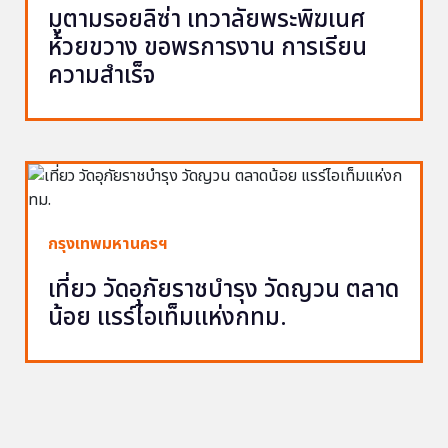
มูตามรอยลิซ่า เทวาลัยพระพิฆเนศ
ห้วยขวาง ขอพรการงาน การเรียน
ความสำเร็จ
กรุงเทพมหานครฯ
เที่ยว วัดอุภัยราชบำรุง วัดญวน ตลาด
น้อย แรร์ไอเท็มแห่งกทม.