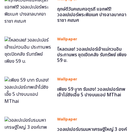
ฤกษ์ดีวันคเณศจตุรถี แจกฟรี!
วอลเปเปอร์พระพิฆเนศ ปางลาลบาคจา
ราชา คเณศ
Wallpaper
โหลดเลย! วอลเปเปอร์เจ้าแม่กวนอิม
ประทานพร ชุดเปิดคลัง รับทรัพย์ เพียง
59 บ.
Wallpaper
เพียง 59 บาท รับเฮง! วอลเปเปอร์เทพ
เจ้าไฉ่ซิงเอี๊ย 5 ปางบนแอป MThai
Wallpaper
วอลเปเปอร์บรมมหาเศรษฐีใหญ่ 3 องค์