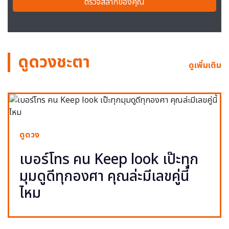
ตรวจสลากของคุณ
ดูดวงชะตา
ดูเพิ่มเติม
ดูดวง
เบอร์โทร คน Keep look เป๊ะทุก
มุมดูดีทุกองศา คุณล่ะมีเลขคู่นี้
ไหม