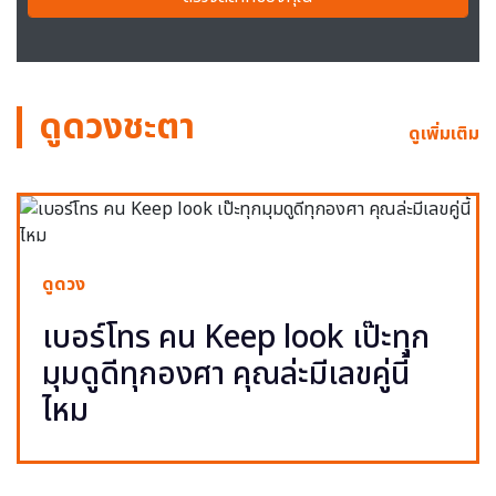
ดูดวงชะตา
ดูเพิ่มเติม
ดูดวง
เบอร์โทร คน Keep look เป๊ะทุก
มุมดูดีทุกองศา คุณล่ะมีเลขคู่นี้
ไหม