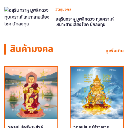
วัตถุมงคล
อสุรินทราหู มูพลิกดวง ทุบเคราะห์
เหมาะสายเสี่ยงโชค นักลงทุน
สินค้ามงคล
ดูเพิ่มเติม
วอลเปเปอร์พระสีวลี
วอลเปเปอร์ท้าวกุเวร