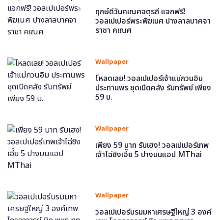
ฤกษ์ดีวันคเณศจตุรถี แจกฟรี!
วอลเปเปอร์พระพิฆเนศ ปางลาลบาคจา
ราชา คเณศ
Wallpaper
โหลดเลย! วอลเปเปอร์เจ้าแม่กวนอิม
ประทานพร ชุดเปิดคลัง รับทรัพย์ เพียง
59 บ.
Wallpaper
เพียง 59 บาท รับเฮง! วอลเปเปอร์เทพ
เจ้าไฉ่ซิงเอี๊ย 5 ปางบนแอป MThai
Wallpaper
วอลเปเปอร์บรมมหาเศรษฐีใหญ่ 3 องค์