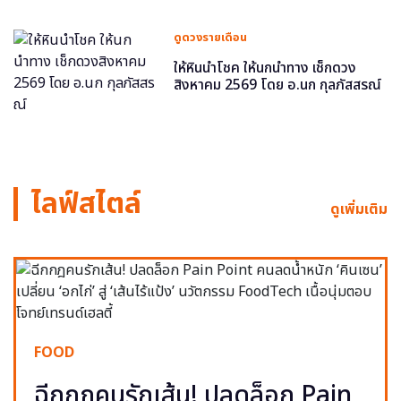
ดูดวงรายเดือน
ให้หินนำโชค ให้นกนำทาง เช็กดวง
สิงหาคม 2569 โดย อ.นก กุลภัสสรณ์
ไลฟ์สไตล์
ดูเพิ่มเติม
FOOD
ฉีกกฎคนรักเส้น! ปลดล็อก Pain