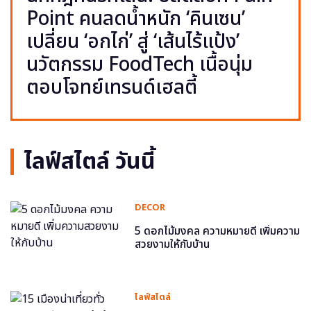
Point คนลดน้ำหนัก ‘คินเซน’
เปลี่ยน ‘อกไก่’ สู่ ‘เส้นไร้แป้ง’
นวัตกรรม FoodTech เนื้อนุ่ม
ตอบโจทย์เทรนด์เฮลตี้
ไลฟ์สไตล์ วันนี้
DECOR
5 ดอกไม้มงคล ความหมายดี เพิ่มความ
สวยงามให้กับบ้าน
ไลฟ์สไตล์