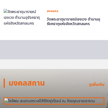
สกลนคร
วัดพระธาตุนารายณ์เจงเวง ตำนานอุ
รังคธาตุแห่งจังหวัดสกลนคร
มงคลสถาน
ดูเพิ่มเติม