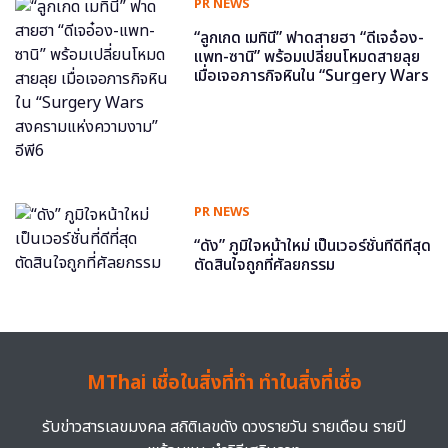
PR NEWS
“ลูกเกด เมทินี” ฟาดสายฮา “ดีเจอ๋อง-
แพท-ซานิ” พร้อมเปลี่ยนโหมดสายลุย
เมื่อเจอภารกิจหินใน “Surgery Wars
สงครามแห่งความงาม” อีพี6
PR NEWS
“ดัง” ภูมิใจหน้าใหม่ เป็นเวอร์ชั่นที่ดีที่สุด
ตัดสินใจถูกที่ศัลยกรรม
MThai เชื่อในสิ่งที่ทำ ทำในสิ่งที่เชื่อ
รับข่าวสารเลขมงคล สถิติเลขดัง ดวงรายวัน รายเดือน รายปี