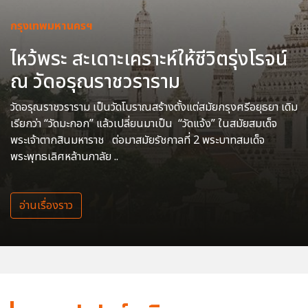
กรุงเทพมหานครฯ
ไหว้พระ สะเดาะเคราะห์ให้ชีวิตรุ่งโรจน์
ณ วัดอรุณราชวราราม
วัดอรุณราชวราราม เป็นวัดโบราณสร้างตั้งแต่สมัยกรุงศรีอยุธยา เดิม
เรียกว่า “วัดมะกอก” แล้วเปลี่ยนมาเป็น “วัดแจ้ง” ในสมัยสมเด็จ
พระเจ้าตากสินมหาราช ต่อมาสมัยรัชกาลที่ 2 พระบาทสมเด็จ
พระพุทธเลิศหล้านภาลัย ..
อ่านเรื่องราว