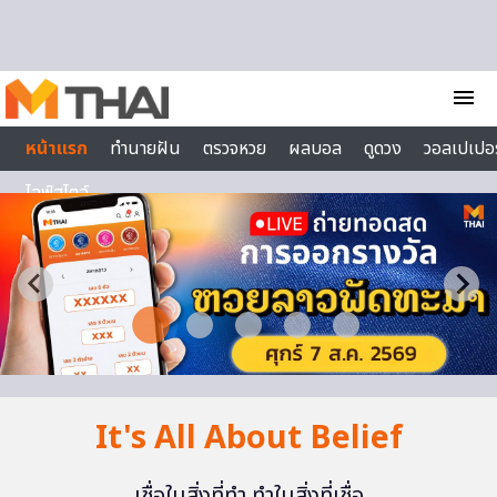
Skip to content
menu
หน้าแรก
ทำนายฝัน
ตรวจหวย
ผลบอล
ดูดวง
วอลเปเปอร
ไลฟ์สไตล์
It's All About Belief
เชื่อในสิ่งที่ทำ ทำในสิ่งที่เชื่อ