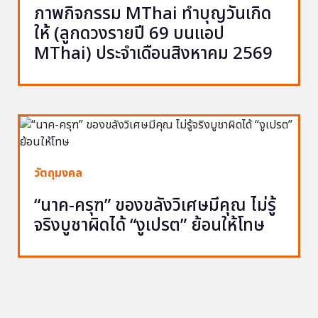
ภาพกิจกรรม MThai ทำบุญวันเกิด
ให้ (ลูกดวงรายปี 69 บนแอป
MThai) ประจำเดือนสิงหาคม 2569
วัตถุมงคล
“นาค-ครุฑ” ของขลังวิเศษมีคุณ ไม่รู้
จริงบูชาผิดได้ “งูเปรต” ย้อนให้โทษ