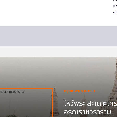
กรุงเทพมหานครฯ
ไหว้พระ สะเดาะเครา
อรุณราชวราราม