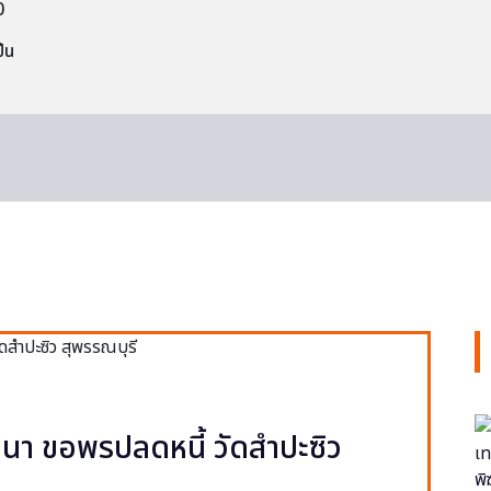
0
็น
า ขอพรปลดหนี้ วัดสำปะซิว