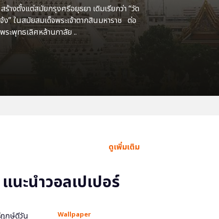
้างตั้งแต่สมัยกรุงศรีอยุธยา เดิมเรียกว่า “วัด
แจ้ง” ในสมัยสมเด็จพระเจ้าตากสินมหาราช ต่อ
พระพุทธเลิศหล้านภาลัย ..
ดูเพิ่มเติม
แนะนำวอลเปเปอร์
Wallpaper