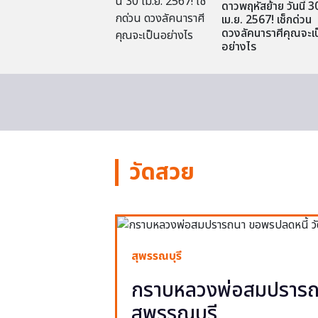
ดาวพฤหัสย้าย วันนี้ 3
เม.ย. 2567! เช็กด่วน
ดวงลัคนาราศีคุณจะเป
อย่างไร
วัดสวย
สุพรรณบุรี
กราบหลวงพ่อสมปรารถน
สุพรรณบุรี