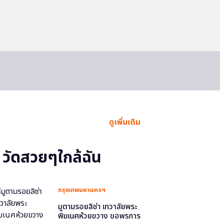
ดูเพิ่มเติม
วัดสวยๆใกล้ฉัน
กรุงเทพมหานครฯ
มูตามรอยลิซ่า เทวาลัยพระ
พิฆเนศห้วยขวาง ขอพรการ