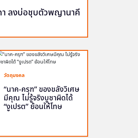
นาคา ลงบ่อชุบตัวพญานาคี
วัตถุมงคล
“นาค-ครุฑ” ของขลังวิเศษ
มีคุณ ไม่รู้จริงบูชาผิดได้
“งูเปรต” ย้อนให้โทษ