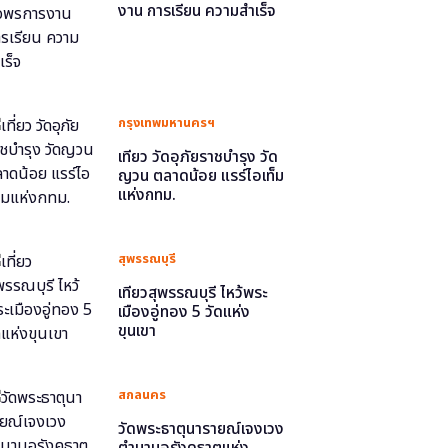
งาน การเรียน ความสำเร็จ
กรุงเทพมหานครฯ
เที่ยว วัดอุภัยราชบำรุง วัด
ญวน ตลาดน้อย แรร์ไอเท็ม
แห่งกทม.
สุพรรณบุรี
เที่ยวสุพรรณบุรี ไหว้พระ
เมืองอู่ทอง 5 วัดแห่ง
ขุนเขา
สกลนคร
วัดพระธาตุนารายณ์เจงเวง
ตำนานอุรังคธาตุแห่ง