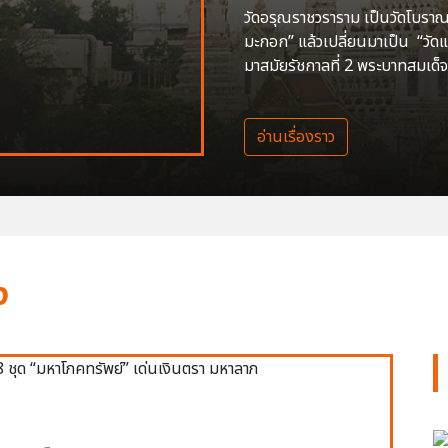
วัดอรุณราชวราราม เป็นวัดโบราณสร
มะกอก” แล้วเปลี่ยนมาเป็น “วัด
มาสมัยรัชกาลที่ 2 พระบาทสมเด็จ
อ่านเรื่องราว
ง