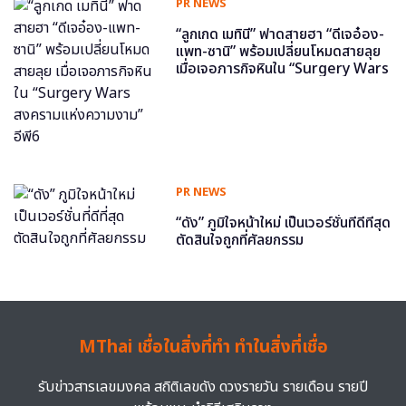
PR NEWS
“ลูกเกด เมทินี” ฟาดสายฮา “ดีเจอ๋อง-
แพท-ซานิ” พร้อมเปลี่ยนโหมดสายลุย
เมื่อเจอภารกิจหินใน “Surgery Wars
สงครามแห่งความงาม” อีพี6
PR NEWS
“ดัง” ภูมิใจหน้าใหม่ เป็นเวอร์ชั่นที่ดีที่สุด
ตัดสินใจถูกที่ศัลยกรรม
MThai เชื่อในสิ่งที่ทำ ทำในสิ่งที่เชื่อ
รับข่าวสารเลขมงคล สถิติเลขดัง ดวงรายวัน รายเดือน รายปี