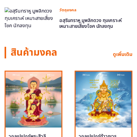
วัตถุมงคล
อสุรินทราหู มูพลิกดวง ทุบเคราะห์
เหมาะสายเสี่ยงโชค นักลงทุน
สินค้ามงคล
ดูเพิ่มเติม
วอลเปเปอร์พระสีวลี
วอลเปเปอร์ท้าวกุเวร