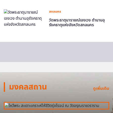
สกลนคร
วัดพระธาตุนารายณ์เจงเวง ตำนานอุ
รังคธาตุแห่งจังหวัดสกลนคร
มงคลสถาน
ดูเพิ่มเติม