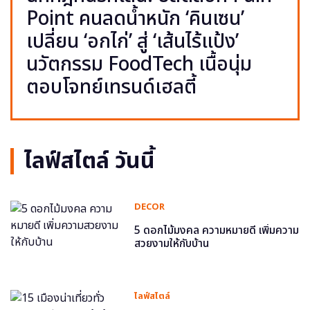
Point คนลดน้ำหนัก ‘คินเซน’
เปลี่ยน ‘อกไก่’ สู่ ‘เส้นไร้แป้ง’
นวัตกรรม FoodTech เนื้อนุ่ม
ตอบโจทย์เทรนด์เฮลตี้
ไลฟ์สไตล์ วันนี้
DECOR
5 ดอกไม้มงคล ความหมายดี เพิ่มความ
สวยงามให้กับบ้าน
ไลฟ์สไตล์