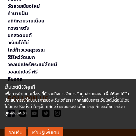
วัดสวยเชียงใหม่
ทำนายฝัน
สถิติหวยรายเดือน
ดวงรายวัน
บทสวดมนต์
วิธีบนไอ้ไข่
ไหว้ท้าวเวสสุวรรณ
วิธีไหว้วัดแขก
วอลเปเปอร์พระแม่ลักษมี
วอลเปเปอร์ ฟรี
สีมงคล
เว็บไซต์นี้ใช้คุกกี้
เพื่อการนำเสนอเนื้อหาที่ดี รวมถึงการจัดการข้อมูลส่วนบุคคล เพื่อให้คุณได้รับ
FOLLOW US
ประสบการณ์ที่ดีบนบริการของเว็บไซต์เรา หากคุณใช้บริการเว็บไซต์นี้ต่อไปโดย
ไม่มีการปรับตั้งค่าใดๆนั้น แสดงว่าคุณยอมรับนโยบายคุกกี้และนโยบายส่วน
บุคคลของเรา
ยอมรับ
เรียนรู้เพิ่มเติม