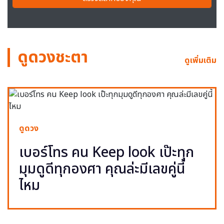
ดูดวงชะตา
ดูเพิ่มเติม
ดูดวง
เบอร์โทร คน Keep look เป๊ะทุก
มุมดูดีทุกองศา คุณล่ะมีเลขคู่นี้
ไหม