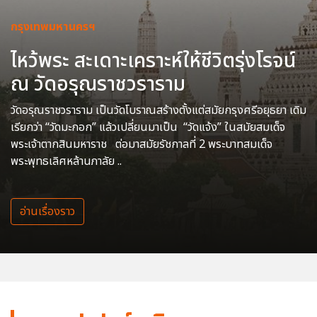
กรุงเทพมหานครฯ
ไหว้พระ สะเดาะเคราะห์ให้ชีวิตรุ่งโรจน์
ณ วัดอรุณราชวราราม
วัดอรุณราชวราราม เป็นวัดโบราณสร้างตั้งแต่สมัยกรุงศรีอยุธยา เดิม
เรียกว่า “วัดมะกอก” แล้วเปลี่ยนมาเป็น “วัดแจ้ง” ในสมัยสมเด็จ
พระเจ้าตากสินมหาราช ต่อมาสมัยรัชกาลที่ 2 พระบาทสมเด็จ
พระพุทธเลิศหล้านภาลัย ..
อ่านเรื่องราว