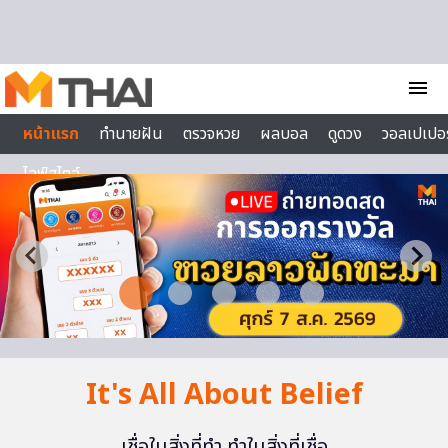
Skip to content
menu
หน้าแรก
ทำนายฝัน
ตรวจหวย
ผลบอล
ดูดวง
วอลเปเปอร
ไลฟ์สไตล์
It's All About Belief
เชื่อในสิ่งที่ทำ ทำในสิ่งที่เชื่อ