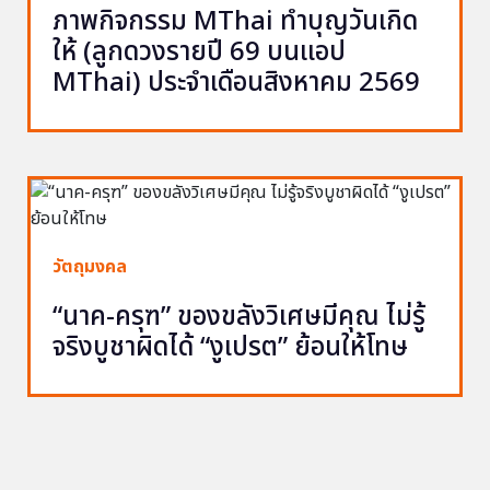
ภาพกิจกรรม MThai ทำบุญวันเกิด
ให้ (ลูกดวงรายปี 69 บนแอป
MThai) ประจำเดือนสิงหาคม 2569
วัตถุมงคล
“นาค-ครุฑ” ของขลังวิเศษมีคุณ ไม่รู้
จริงบูชาผิดได้ “งูเปรต” ย้อนให้โทษ