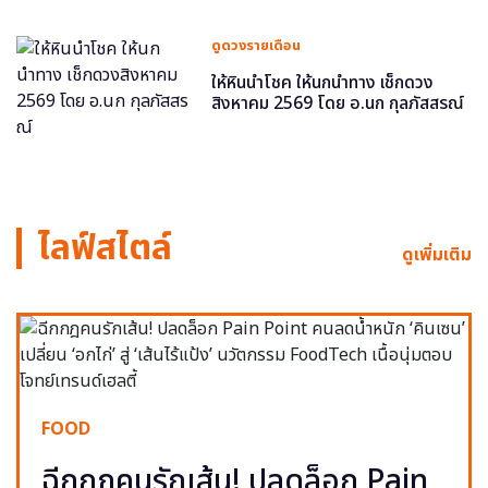
ดูดวงรายเดือน
ให้หินนำโชค ให้นกนำทาง เช็กดวง
สิงหาคม 2569 โดย อ.นก กุลภัสสรณ์
ไลฟ์สไตล์
ดูเพิ่มเติม
FOOD
ฉีกกฎคนรักเส้น! ปลดล็อก Pain