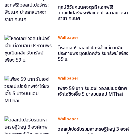
ฤกษ์ดีวันคเณศจตุรถี แจกฟรี!
วอลเปเปอร์พระพิฆเนศ ปางลาลบาคจา
ราชา คเณศ
Wallpaper
โหลดเลย! วอลเปเปอร์เจ้าแม่กวนอิม
ประทานพร ชุดเปิดคลัง รับทรัพย์ เพียง
59 บ.
Wallpaper
เพียง 59 บาท รับเฮง! วอลเปเปอร์เทพ
เจ้าไฉ่ซิงเอี๊ย 5 ปางบนแอป MThai
Wallpaper
วอลเปเปอร์บรมมหาเศรษฐีใหญ่ 3 องค์