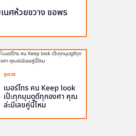
ิฆเนศห้วยขวาง ขอพร
จ
ดูดวง
เบอร์โทร คน Keep look
เป๊ะทุกมุมดูดีทุกองศา คุณ
ล่ะมีเลขคู่นี้ไหม