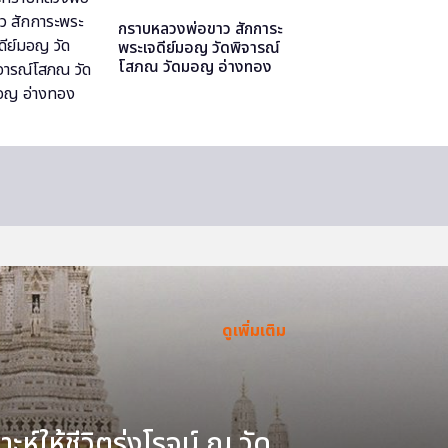
กราบหลวงพ่อขาว สักการะ
พระเจดีย์มอญ วัดพิจารณ์
โสภณ วัดมอญ อ่างทอง
ดูเพิ่มเติม
ะห์ให้ชีวิตรุ่งโรจน์ ณ วัด