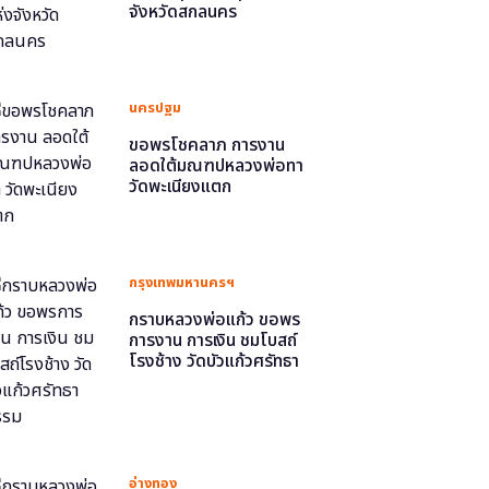
จังหวัดสกลนคร
นครปฐม
ขอพรโชคลาภ การงาน
ลอดใต้มณฑปหลวงพ่อทา
วัดพะเนียงแตก
กรุงเทพมหานครฯ
กราบหลวงพ่อแก้ว ขอพร
การงาน การเงิน ชมโบสถ์
โรงช้าง วัดบัวแก้วศรัทธา
ธรรม
อ่างทอง