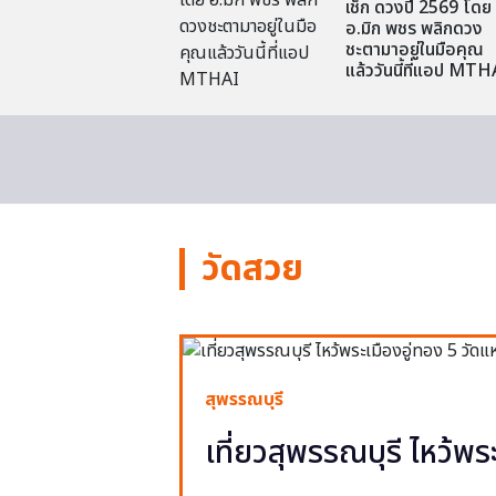
เช็ก ดวงปี 2569 โดย
อ.มิก พชร พลิกดวง
ชะตามาอยู่ในมือคุณ
แล้ววันนี้ที่แอป MTH
วัดสวย
สุพรรณบุรี
เที่ยวสุพรรณบุรี ไหว้พร