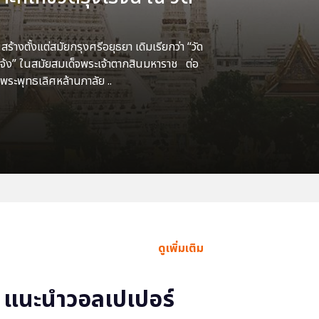
้างตั้งแต่สมัยกรุงศรีอยุธยา เดิมเรียกว่า “วัด
แจ้ง” ในสมัยสมเด็จพระเจ้าตากสินมหาราช ต่อ
พระพุทธเลิศหล้านภาลัย ..
ดูเพิ่มเติม
แนะนำวอลเปเปอร์