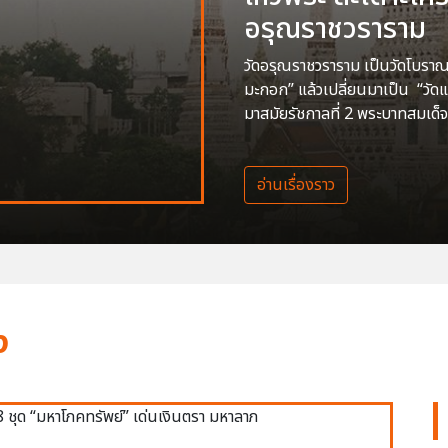
อรุณราชวราราม
วัดอรุณราชวราราม เป็นวัดโบราณสร
มะกอก” แล้วเปลี่ยนมาเป็น “วัด
มาสมัยรัชกาลที่ 2 พระบาทสมเด็จ
อ่านเรื่องราว
ง