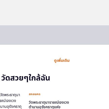
ดูเพิ่มเติม
วัดสวยๆใกล้ฉัน
สกลนคร
วัดพระธาตุนารายณ์เจงเวง
ตำนานอุรังคธาตุแห่ง