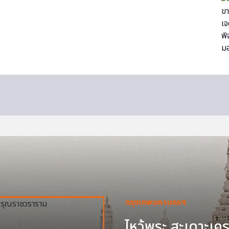
กรุงเทพมหานครฯ
ไหว้พระ สะเดาะเครา