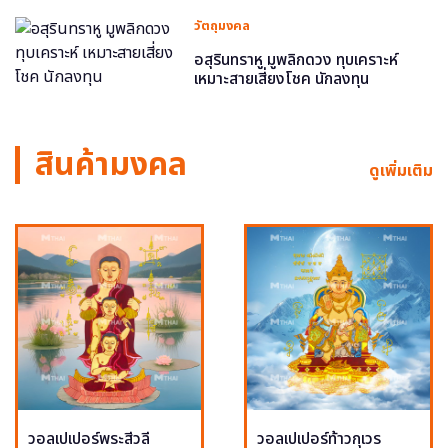
วัตถุมงคล
อสุรินทราหู มูพลิกดวง ทุบเคราะห์
เหมาะสายเสี่ยงโชค นักลงทุน
สินค้ามงคล
ดูเพิ่มเติม
วอลเปเปอร์พระสีวลี
วอลเปเปอร์ท้าวกุเวร