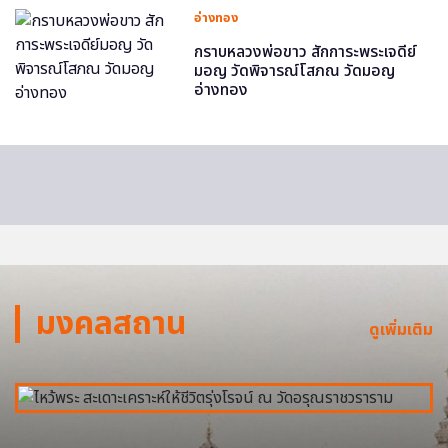
อ่างทอง
กราบหลวงพ่อขาว สักการะพระเจดีย์
มอญ วัดพิจารณ์โสภณ วัดมอญ
อ่างทอง
มงคลสถาน
ดูเพิ่มเติม