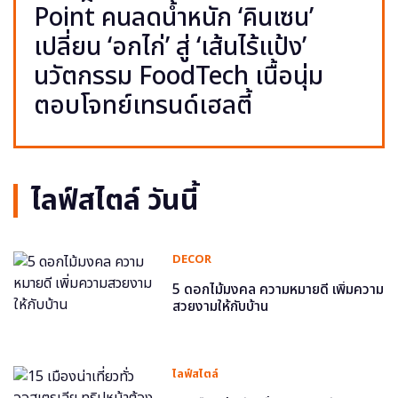
Point คนลดน้ำหนัก ‘คินเซน’
เปลี่ยน ‘อกไก่’ สู่ ‘เส้นไร้แป้ง’
นวัตกรรม FoodTech เนื้อนุ่ม
ตอบโจทย์เทรนด์เฮลตี้
ไลฟ์สไตล์ วันนี้
DECOR
5 ดอกไม้มงคล ความหมายดี เพิ่มความ
สวยงามให้กับบ้าน
ไลฟ์สไตล์