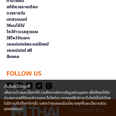
ทำนายฝัน
สถิติหวยรายเดือน
ดวงรายวัน
บทสวดมนต์
วิธีบนไอ้ไข่
ไหว้ท้าวเวสสุวรรณ
วิธีไหว้วัดแขก
วอลเปเปอร์พระแม่ลักษมี
วอลเปเปอร์ ฟรี
สีมงคล
FOLLOW US
เว็บไซต์นี้ใช้คุกกี้
เพื่อการนำเสนอเนื้อหาที่ดี รวมถึงการจัดการข้อมูลส่วนบุคคล เพื่อให้คุณได้รับ
ประสบการณ์ที่ดีบนบริการของเว็บไซต์เรา หากคุณใช้บริการเว็บไซต์นี้ต่อไปโดย
ไม่มีการปรับตั้งค่าใดๆนั้น แสดงว่าคุณยอมรับนโยบายคุกกี้และนโยบายส่วน
บุคคลของเรา
Copyright © 2016