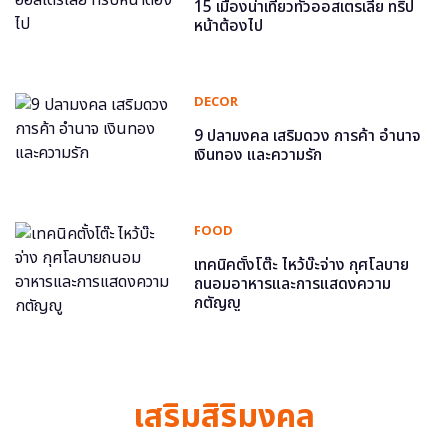
15 เมืองน่าเที่ยวทั่วออสเตรเลีย ทริป
หน้าต้องไป
DECOR
9 ปลามงคล เสริมดวง การค้า อำนาจ
เงินทอง และความรัก
FOOD
เทคนิคตั้งโต๊ะ ไหว้บ๊ะจ่าง กุศโลบาย
ถนอมอาหารและการแสดงความ
กตัญญู
เสริมสิริมงคล