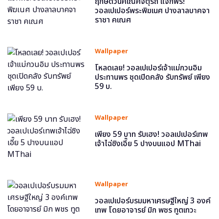
ฤกษ์ดีวันคเณศจตุรถี แจกฟรี!
วอลเปเปอร์พระพิฆเนศ ปางลาลบาคจา
ราชา คเณศ
Wallpaper
โหลดเลย! วอลเปเปอร์เจ้าแม่กวนอิม
ประทานพร ชุดเปิดคลัง รับทรัพย์ เพียง
59 บ.
Wallpaper
เพียง 59 บาท รับเฮง! วอลเปเปอร์เทพ
เจ้าไฉ่ซิงเอี๊ย 5 ปางบนแอป MThai
Wallpaper
วอลเปเปอร์บรมมหาเศรษฐีใหญ่ 3 องค์
เทพ โดยอาจารย์ มิก พชร ทูตเทวะ