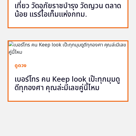
เที่ยว วัดอุภัยราชบำรุง วัดญวน ตลาด
น้อย แรร์ไอเท็มแห่งกทม.
ดูดวง
เบอร์โทร คน Keep look เป๊ะทุกมุมดู
ดีทุกองศา คุณล่ะมีเลขคู่นี้ไหม