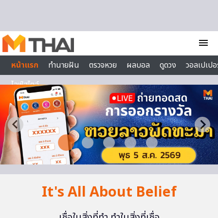
Skip to content
menu
หน้าแรก
ทำนายฝัน
ตรวจหวย
ผลบอล
ดูดวง
วอลเปเปอร
ไลฟ์สไตล์
It's All About Belief
เชื่อในสิ่งที่ทำ ทำในสิ่งที่เชื่อ