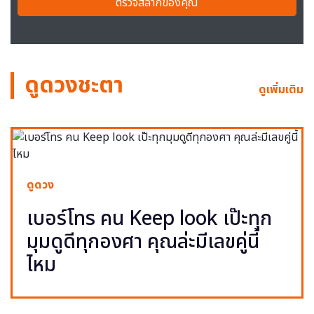
ตรวจสลากของคุณ
ดูดวงชะตา
ดูเพิ่มเติม
ดูดวง
เบอร์โทร คน Keep look เป๊ะทุก
มุมดูดีทุกองศา คุณล่ะมีเลขคู่นี้
ไหม