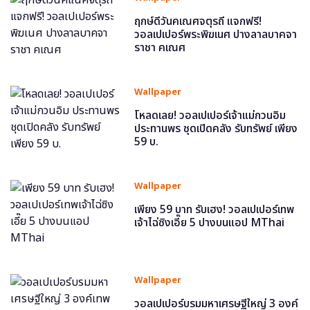
ฤกษ์ดีวันคเณศจตุรถี แจกฟรี!
วอลเปเปอร์พระพิฆเนศ ปางลาลบาคจา
ราชา คเณศ
Wallpaper
โหลดเลย! วอลเปเปอร์เจ้าแม่กวนอิม
ประทานพร ชุดเปิดคลัง รับทรัพย์ เพียง
59 บ.
Wallpaper
เพียง 59 บาท รับเฮง! วอลเปเปอร์เทพ
เจ้าไฉ่ซิงเอี๊ย 5 ปางบนแอป MThai
Wallpaper
วอลเปเปอร์บรมมหาเศรษฐีใหญ่ 3 องค์