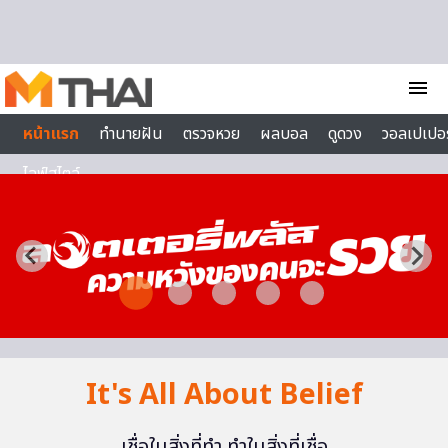
Skip to content
menu
หน้าแรก
ทำนายฝัน
ตรวจหวย
ผลบอล
ดูดวง
วอลเปเปอร
ไลฟ์สไตล์
It's All About Belief
เชื่อในสิ่งที่ทำ ทำในสิ่งที่เชื่อ