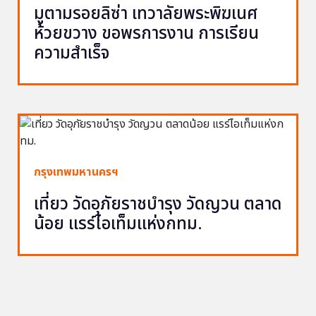
มูตามรอยลิซ่า เทวาลัยพระพิฆเนศ
ห้วยขวาง ขอพรการงาน การเรียน
ความสำเร็จ
กรุงเทพมหานครฯ
เที่ยว วัดอุภัยราชบำรุง วัดญวน ตลาด
น้อย แรร์ไอเท็มแห่งกทม.