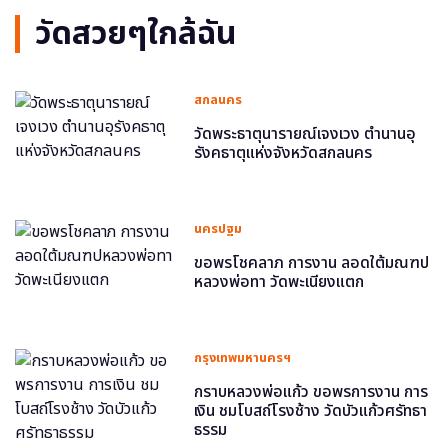
วัดสวยๆใกล้ฉัน
สกลนคร
วัดพระธาตุนารายณ์เจงเวง ตำนานอุ
รังคธาตุแห่งจังหวัดสกลนคร
นครปฐม
ขอพรโชคลาภ การงาน ลอดใต้มณฑป
หลวงพ่อทา วัดพะเนียงแตก
กรุงเทพมหานครฯ
กราบหลวงพ่อแก้ว ขอพรการงาน การ
เงิน ชมโบสถ์โรงช้าง วัดบัวแก้วศรัทธา
ธรรม