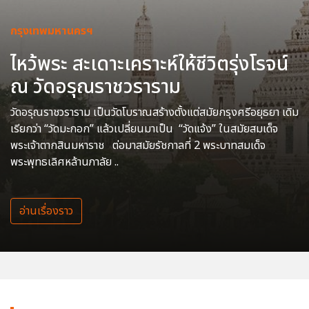
กรุงเทพมหานครฯ
ไหว้พระ สะเดาะเคราะห์ให้ชีวิตรุ่งโรจน์
ณ วัดอรุณราชวราราม
วัดอรุณราชวราราม เป็นวัดโบราณสร้างตั้งแต่สมัยกรุงศรีอยุธยา เดิม
เรียกว่า “วัดมะกอก” แล้วเปลี่ยนมาเป็น “วัดแจ้ง” ในสมัยสมเด็จ
พระเจ้าตากสินมหาราช ต่อมาสมัยรัชกาลที่ 2 พระบาทสมเด็จ
พระพุทธเลิศหล้านภาลัย ..
อ่านเรื่องราว