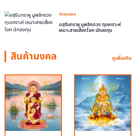
วัตถุมงคล
อสุรินทราหู มูพลิกดวง ทุบเคราะห์
เหมาะสายเสี่ยงโชค นักลงทุน
สินค้ามงคล
ดูเพิ่มเติม