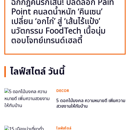
ฉีกกฎคนรักเส้น! ปลดล็อก Pain
Point คนลดน้ำหนัก ‘คินเซน’
เปลี่ยน ‘อกไก่’ สู่ ‘เส้นไร้แป้ง’
นวัตกรรม FoodTech เนื้อนุ่ม
ตอบโจทย์เทรนด์เฮลตี้
ไลฟ์สไตล์ วันนี้
DECOR
5 ดอกไม้มงคล ความหมายดี เพิ่มความ
สวยงามให้กับบ้าน
ไลฟ์สไตล์