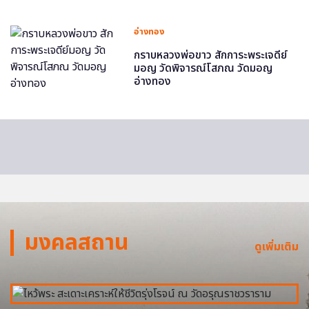
อ่างทอง
กราบหลวงพ่อขาว สักการะพระเจดีย์
มอญ วัดพิจารณ์โสภณ วัดมอญ
อ่างทอง
มงคลสถาน
ดูเพิ่มเติม