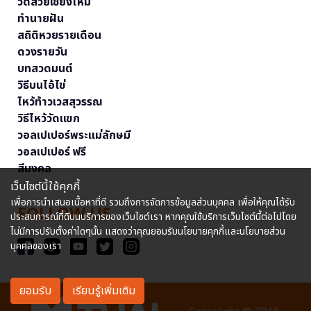
วัดสวยเชียงใหม่
ทำนายฝัน
สถิติหวยรายเดือน
ดวงรายวัน
บทสวดมนต์
วิธีบนไอ้ไข่
ไหว้ท้าวเวสสุวรรณ
วิธีไหว้วัดแขก
วอลเปเปอร์พระแม่ลักษมี
วอลเปเปอร์ ฟรี
สีมงคล
เว็บไซต์นี้ใช้คุกกี้
เพื่อการนำเสนอเนื้อหาที่ดี รวมถึงการจัดการข้อมูลส่วนบุคคล เพื่อให้คุณได้รับ
FOLLOW US
ประสบการณ์ที่ดีบนบริการของเว็บไซต์เรา หากคุณใช้บริการเว็บไซต์นี้ต่อไปโดย
ไม่มีการปรับตั้งค่าใดๆนั้น แสดงว่าคุณยอมรับนโยบายคุกกี้และนโยบายส่วน
บุคคลของเรา
ยอมรับ
เรียนรู้เพิ่มเติม