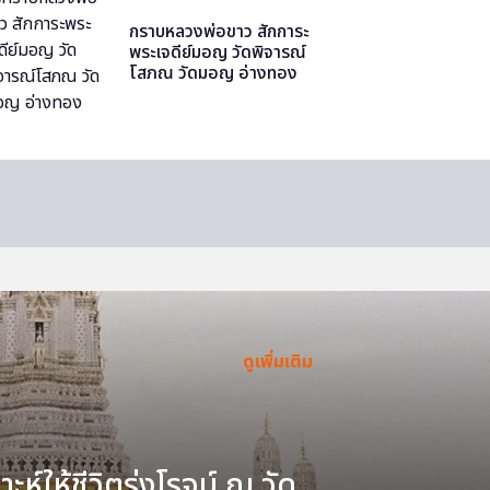
กราบหลวงพ่อขาว สักการะ
พระเจดีย์มอญ วัดพิจารณ์
โสภณ วัดมอญ อ่างทอง
ดูเพิ่มเติม
ะห์ให้ชีวิตรุ่งโรจน์ ณ วัด