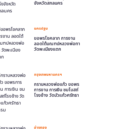
จังหวัดสกลนคร
นครปฐม
ขอพรโชคลาภ การงาน
ลอดใต้มณฑปหลวงพ่อทา
วัดพะเนียงแตก
กรุงเทพมหานครฯ
กราบหลวงพ่อแก้ว ขอพร
การงาน การเงิน ชมโบสถ์
โรงช้าง วัดบัวแก้วศรัทธา
ธรรม
อ่างทอง