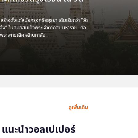
้างตั้งแต่สมัยกรุงศรีอยุธยา เดิมเรียกว่า “วัด
แจ้ง” ในสมัยสมเด็จพระเจ้าตากสินมหาราช ต่อ
พระพุทธเลิศหล้านภาลัย ..
ดูเพิ่มเติม
แนะนำวอลเปเปอร์