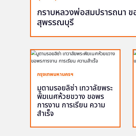
กราบหลวงพ่อสมปรารถนา ขอพ
สุพรรณบุรี
กรุงเทพมหานครฯ
มูตามรอยลิซ่า เทวาลัยพระ
พิฆเนศห้วยขวาง ขอพร
การงาน การเรียน ความ
สำเร็จ