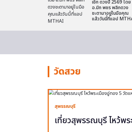
เช็ก ดวงปี 2569 โดย
อ.มิก พชร พลิกดวง
ชะตามาอยู่ในมือคุณ
แล้ววันนี้ที่แอป MTH
วัดสวย
สุพรรณบุรี
เที่ยวสุพรรณบุรี ไหว้พร