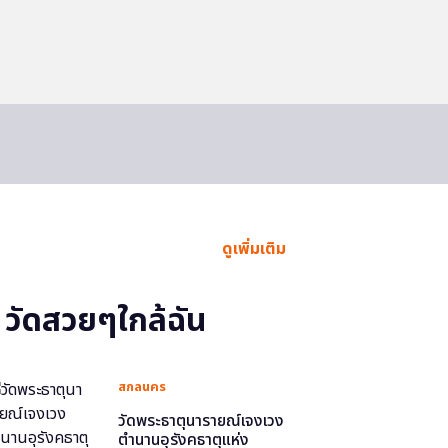
ดูเพิ่มเติม
วัดสวยๆใกล้ฉัน
สกลนคร
วัดพระธาตุนารายณ์เจงเวง
ตำนานอุรังคธาตุแห่ง