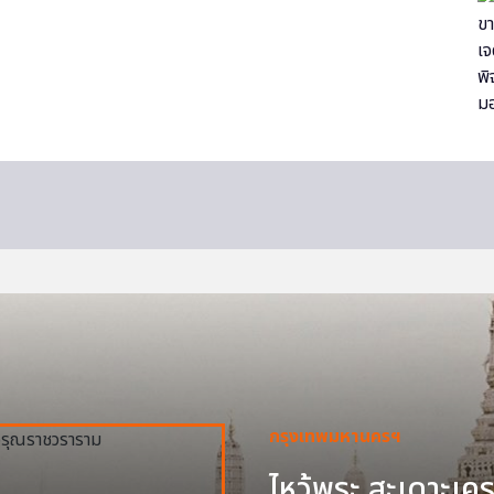
กรุงเทพมหานครฯ
ไหว้พระ สะเดาะเครา