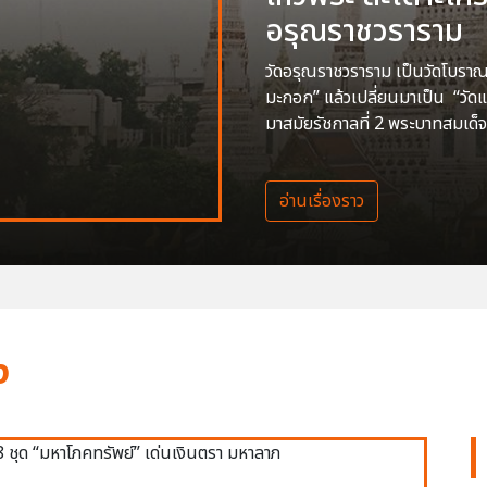
อรุณราชวราราม
วัดอรุณราชวราราม เป็นวัดโบราณสร
มะกอก” แล้วเปลี่ยนมาเป็น “วัด
มาสมัยรัชกาลที่ 2 พระบาทสมเด็จ
อ่านเรื่องราว
ง