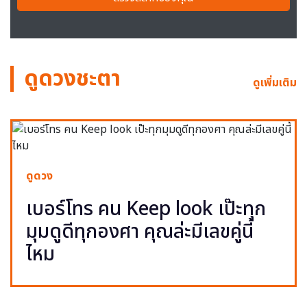
ดูดวงชะตา
ดูเพิ่มเติม
ดูดวง
เบอร์โทร คน Keep look เป๊ะทุก
มุมดูดีทุกองศา คุณล่ะมีเลขคู่นี้
ไหม