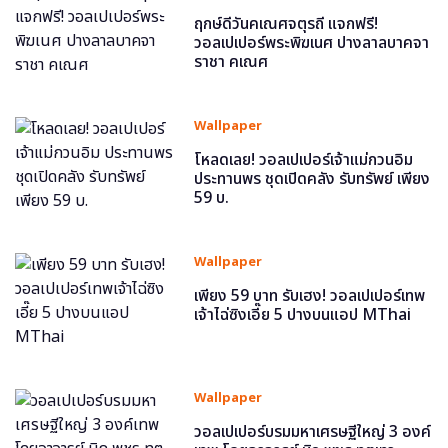
ฤกษ์ดีวันคเณศจตุรถี แจกฟรี!
วอลเปเปอร์พระพิฆเนศ ปางลาลบาคจา
ราชา คเณศ
Wallpaper
โหลดเลย! วอลเปเปอร์เจ้าแม่กวนอิม
ประทานพร ชุดเปิดคลัง รับทรัพย์ เพียง
59 บ.
Wallpaper
เพียง 59 บาท รับเฮง! วอลเปเปอร์เทพ
เจ้าไฉ่ซิงเอี๊ย 5 ปางบนแอป MThai
Wallpaper
วอลเปเปอร์บรมมหาเศรษฐีใหญ่ 3 องค์