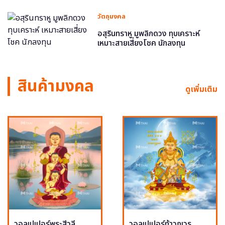
วัตถุมงคล
อสุรินทราหู มูพลิกดวง ทุบเคราะห์
เหมาะสายเสี่ยงโชค นักลงทุน
สินค้ามงคล
ดูเพิ่มเติม
วอลเปเปอร์พระสีวลี
วอลเปเปอร์ท้าวกุเวร