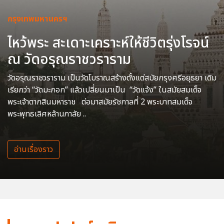
กรุงเทพมหานครฯ
ไหว้พระ สะเดาะเคราะห์ให้ชีวิตรุ่งโรจน์
ณ วัดอรุณราชวราราม
วัดอรุณราชวราราม เป็นวัดโบราณสร้างตั้งแต่สมัยกรุงศรีอยุธยา เดิม
เรียกว่า “วัดมะกอก” แล้วเปลี่ยนมาเป็น “วัดแจ้ง” ในสมัยสมเด็จ
พระเจ้าตากสินมหาราช ต่อมาสมัยรัชกาลที่ 2 พระบาทสมเด็จ
พระพุทธเลิศหล้านภาลัย ..
อ่านเรื่องราว