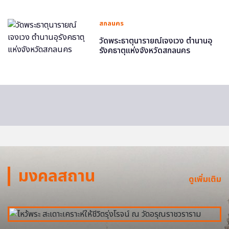
สกลนคร
วัดพระธาตุนารายณ์เจงเวง ตำนานอุ
รังคธาตุแห่งจังหวัดสกลนคร
มงคลสถาน
ดูเพิ่มเติม