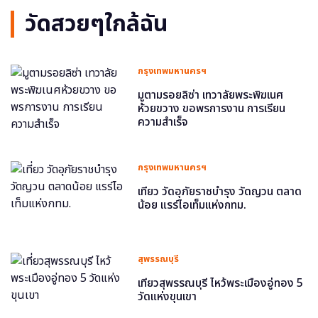
วัดสวยๆใกล้ฉัน
กรุงเทพมหานครฯ
มูตามรอยลิซ่า เทวาลัยพระพิฆเนศ
ห้วยขวาง ขอพรการงาน การเรียน
ความสำเร็จ
กรุงเทพมหานครฯ
เที่ยว วัดอุภัยราชบำรุง วัดญวน ตลาด
น้อย แรร์ไอเท็มแห่งกทม.
สุพรรณบุรี
เที่ยวสุพรรณบุรี ไหว้พระเมืองอู่ทอง 5
วัดแห่งขุนเขา