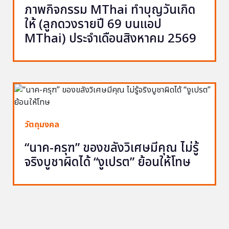
ภาพกิจกรรม MThai ทำบุญวันเกิด
ให้ (ลูกดวงรายปี 69 บนแอป
MThai) ประจำเดือนสิงหาคม 2569
วัตถุมงคล
“นาค-ครุฑ” ของขลังวิเศษมีคุณ ไม่รู้
จริงบูชาผิดได้ “งูเปรต” ย้อนให้โทษ