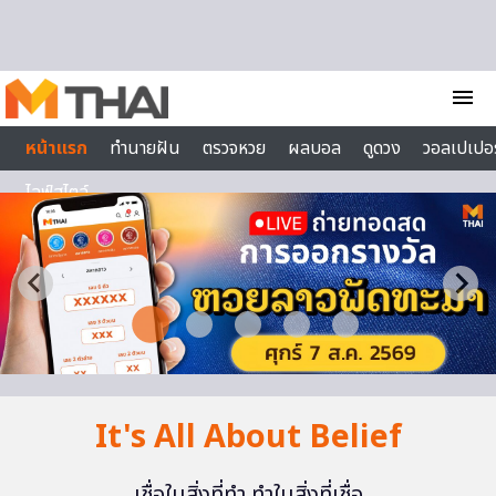
Skip to content
menu
หน้าแรก
ทำนายฝัน
ตรวจหวย
ผลบอล
ดูดวง
วอลเปเปอร
ไลฟ์สไตล์
It's All About Belief
เชื่อในสิ่งที่ทำ ทำในสิ่งที่เชื่อ