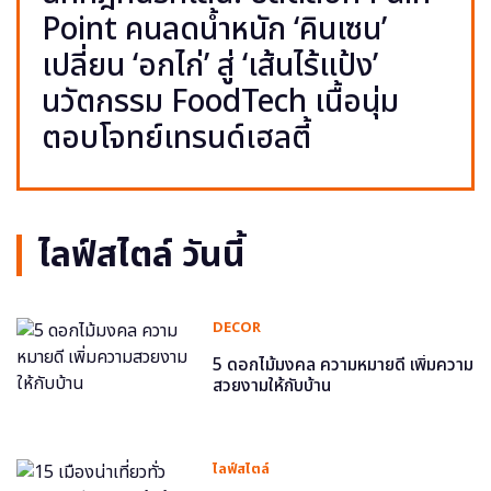
Point คนลดน้ำหนัก ‘คินเซน’
เปลี่ยน ‘อกไก่’ สู่ ‘เส้นไร้แป้ง’
นวัตกรรม FoodTech เนื้อนุ่ม
ตอบโจทย์เทรนด์เฮลตี้
ไลฟ์สไตล์ วันนี้
DECOR
5 ดอกไม้มงคล ความหมายดี เพิ่มความ
สวยงามให้กับบ้าน
ไลฟ์สไตล์