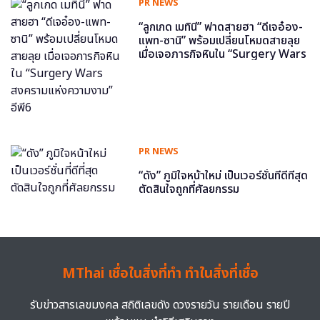
PR NEWS
“ลูกเกด เมทินี” ฟาดสายฮา “ดีเจอ๋อง-
แพท-ซานิ” พร้อมเปลี่ยนโหมดสายลุย
เมื่อเจอภารกิจหินใน “Surgery Wars
สงครามแห่งความงาม” อีพี6
PR NEWS
“ดัง” ภูมิใจหน้าใหม่ เป็นเวอร์ชั่นที่ดีที่สุด
ตัดสินใจถูกที่ศัลยกรรม
MThai เชื่อในสิ่งที่ทำ ทำในสิ่งที่เชื่อ
รับข่าวสารเลขมงคล สถิติเลขดัง ดวงรายวัน รายเดือน รายปี