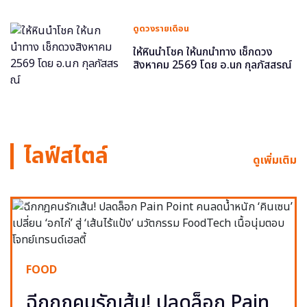
ดูดวงรายเดือน
ให้หินนำโชค ให้นกนำทาง เช็กดวง
สิงหาคม 2569 โดย อ.นก กุลภัสสรณ์
ไลฟ์สไตล์
ดูเพิ่มเติม
FOOD
ฉีกกฎคนรักเส้น! ปลดล็อก Pain