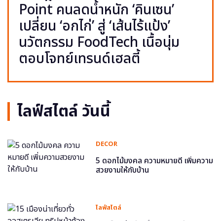
Point คนลดน้ำหนัก ‘คินเซน’
เปลี่ยน ‘อกไก่’ สู่ ‘เส้นไร้แป้ง’
นวัตกรรม FoodTech เนื้อนุ่ม
ตอบโจทย์เทรนด์เฮลตี้
ไลฟ์สไตล์ วันนี้
DECOR
5 ดอกไม้มงคล ความหมายดี เพิ่มความ
สวยงามให้กับบ้าน
ไลฟ์สไตล์