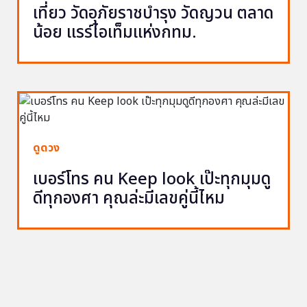
เที่ยว วัดอุภัยราชบำรุง วัดญวน ตลาด
น้อย แรร์ไอเท็มแห่งกทม.
ดูดวง
เบอร์โทร คน Keep look เป๊ะทุกมุมดู
ดีทุกองศา คุณล่ะมีเลขคู่นี้ไหม