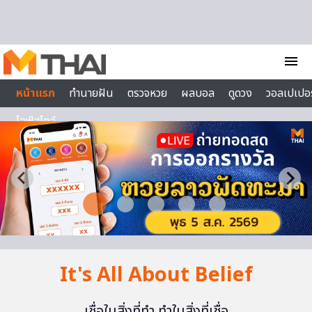
Skip to content
menu
หน้าแรก
ทำนายฝัน
ตรวจหวย
ผลบอล
ดูดวง
วอลเปเปอร
ไลฟ์สไตล์
It's All About Belief
เชื่อในสิ่งที่ทำ ทำในสิ่งที่เชื่อ