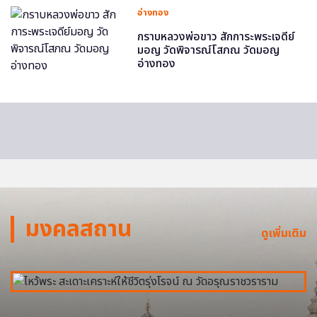
อ่างทอง
กราบหลวงพ่อขาว สักการะพระเจดีย์
มอญ วัดพิจารณ์โสภณ วัดมอญ
อ่างทอง
มงคลสถาน
ดูเพิ่มเติม