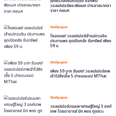
ฤกษ์ดีวันคเณศจตุรถี แจกฟรี!
วอลเปเปอร์พระพิฆเนศ ปางลาลบาคจา
ราชา คเณศ
Wallpaper
โหลดเลย! วอลเปเปอร์เจ้าแม่กวนอิม
ประทานพร ชุดเปิดคลัง รับทรัพย์ เพียง
59 บ.
Wallpaper
เพียง 59 บาท รับเฮง! วอลเปเปอร์เทพ
เจ้าไฉ่ซิงเอี๊ย 5 ปางบนแอป MThai
Wallpaper
วอลเปเปอร์บรมมหาเศรษฐีใหญ่ 3 องค์
เทพ โดยอาจารย์ มิก พชร ทูตเทวะ