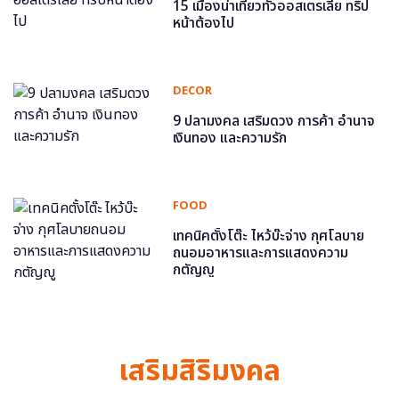
15 เมืองน่าเที่ยวทั่วออสเตรเลีย ทริป
หน้าต้องไป
DECOR
9 ปลามงคล เสริมดวง การค้า อำนาจ
เงินทอง และความรัก
FOOD
เทคนิคตั้งโต๊ะ ไหว้บ๊ะจ่าง กุศโลบาย
ถนอมอาหารและการแสดงความ
กตัญญู
เสริมสิริมงคล