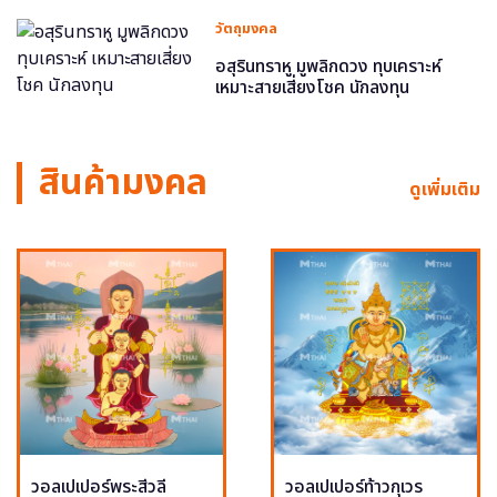
วัตถุมงคล
อสุรินทราหู มูพลิกดวง ทุบเคราะห์
เหมาะสายเสี่ยงโชค นักลงทุน
สินค้ามงคล
ดูเพิ่มเติม
วอลเปเปอร์พระสีวลี
วอลเปเปอร์ท้าวกุเวร