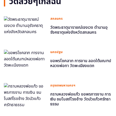
วัดสวยๆใกล้ฉัน
สกลนคร
วัดพระธาตุนารายณ์เจงเวง ตำนานอุ
รังคธาตุแห่งจังหวัดสกลนคร
นครปฐม
ขอพรโชคลาภ การงาน ลอดใต้มณฑป
หลวงพ่อทา วัดพะเนียงแตก
กรุงเทพมหานครฯ
กราบหลวงพ่อแก้ว ขอพรการงาน การ
เงิน ชมโบสถ์โรงช้าง วัดบัวแก้วศรัทธา
ธรรม