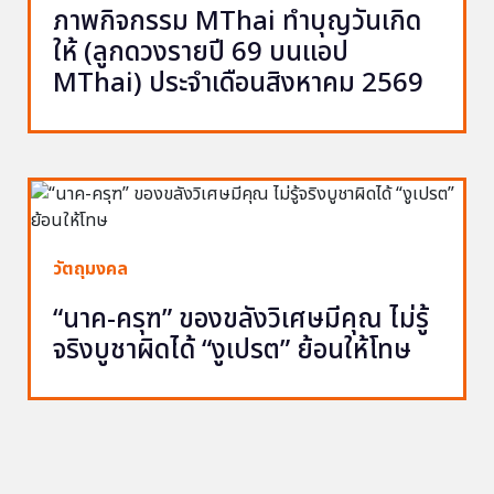
ภาพกิจกรรม MThai ทำบุญวันเกิด
ให้ (ลูกดวงรายปี 69 บนแอป
MThai) ประจำเดือนสิงหาคม 2569
วัตถุมงคล
“นาค-ครุฑ” ของขลังวิเศษมีคุณ ไม่รู้
จริงบูชาผิดได้ “งูเปรต” ย้อนให้โทษ