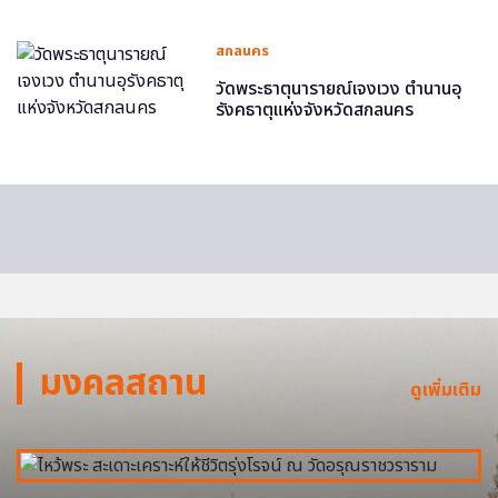
สกลนคร
วัดพระธาตุนารายณ์เจงเวง ตำนานอุ
รังคธาตุแห่งจังหวัดสกลนคร
มงคลสถาน
ดูเพิ่มเติม