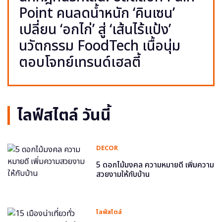
Point คนลดน้ำหนัก ‘คินเซน’
เปลี่ยน ‘อกไก่’ สู่ ‘เส้นไร้แป้ง’
นวัตกรรม FoodTech เนื้อนุ่ม
ตอบโจทย์เทรนด์เฮลตี้
ไลฟ์สไตล์ วันนี้
DECOR
5 ดอกไม้มงคล ความหมายดี เพิ่มความ
สวยงามให้กับบ้าน
ไลฟ์สไตล์