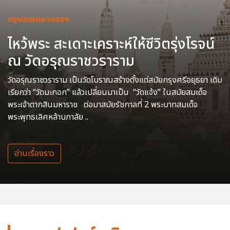
กรุงเทพมหานครฯ
ไหว้พระ สะเดาะเคราะห์ให้ชีวิตรุ่งโรจน์
ณ วัดอรุณราชวราราม
วัดอรุณราชวราราม เป็นวัดโบราณสร้างตั้งแต่สมัยกรุงศรีอยุธยา เดิม
เรียกว่า “วัดมะกอก” แล้วเปลี่ยนมาเป็น “วัดแจ้ง” ในสมัยสมเด็จ
พระเจ้าตากสินมหาราช ต่อมาสมัยรัชกาลที่ 2 พระบาทสมเด็จ
พระพุทธเลิศหล้านภาลัย ..
อ่านเรื่องราว