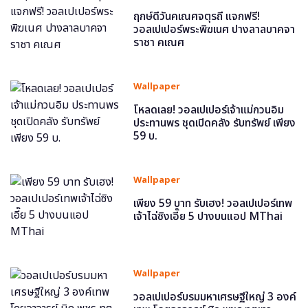
ฤกษ์ดีวันคเณศจตุรถี แจกฟรี!
วอลเปเปอร์พระพิฆเนศ ปางลาลบาคจา
ราชา คเณศ
Wallpaper
โหลดเลย! วอลเปเปอร์เจ้าแม่กวนอิม
ประทานพร ชุดเปิดคลัง รับทรัพย์ เพียง
59 บ.
Wallpaper
เพียง 59 บาท รับเฮง! วอลเปเปอร์เทพ
เจ้าไฉ่ซิงเอี๊ย 5 ปางบนแอป MThai
Wallpaper
วอลเปเปอร์บรมมหาเศรษฐีใหญ่ 3 องค์