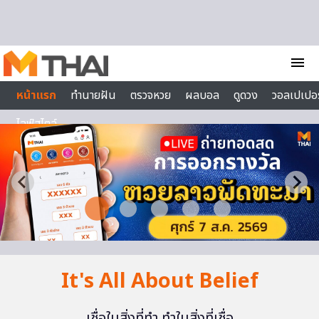
Skip to content
menu
หน้าแรก
ทำนายฝัน
ตรวจหวย
ผลบอล
ดูดวง
วอลเปเปอร
ไลฟ์สไตล์
It's All About Belief
เชื่อในสิ่งที่ทำ ทำในสิ่งที่เชื่อ