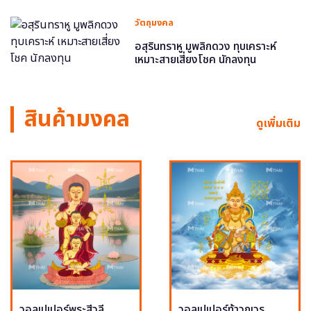
วัตถุมงคล
อสุรินทราหู มูพลิกดวง ทุบเคราะห์
เหมาะสายเสี่ยงโชค นักลงทุน
สินค้ามงคล
ดูเพิ่มเติม
วอลเปเปอร์พระสีวลี
วอลเปเปอร์ท้าวกุเวร