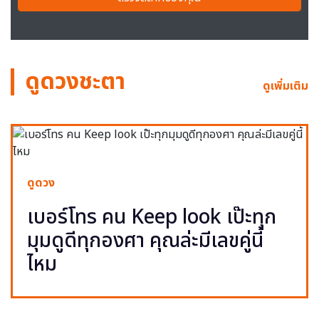
ดูดวงชะตา
ดูเพิ่มเติม
ดูดวง
เบอร์โทร คน Keep look เป๊ะทุก
มุมดูดีทุกองศา คุณล่ะมีเลขคู่นี้
ไหม