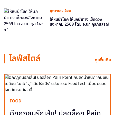
ดูดวงรายเดือน
ให้หินนำโชค ให้นกนำทาง เช็กดวง
สิงหาคม 2569 โดย อ.นก กุลภัสสรณ์
ไลฟ์สไตล์
ดูเพิ่มเติม
FOOD
ฉีกกฎคนรักเส้น! ปลดล็อก Pain