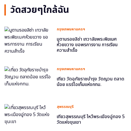
วัดสวยๆใกล้ฉัน
กรุงเทพมหานครฯ
มูตามรอยลิซ่า เทวาลัยพระพิฆเนศ
ห้วยขวาง ขอพรการงาน การเรียน
ความสำเร็จ
กรุงเทพมหานครฯ
เที่ยว วัดอุภัยราชบำรุง วัดญวน ตลาด
น้อย แรร์ไอเท็มแห่งกทม.
สุพรรณบุรี
เที่ยวสุพรรณบุรี ไหว้พระเมืองอู่ทอง 5
วัดแห่งขุนเขา