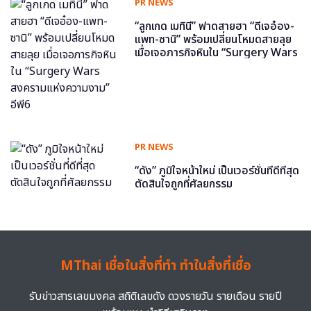
PR NEWS
“ลูกเกด เมทินี” ฟาดสายฮา “ดีเจอ๋อง-
แพท-ซานิ” พร้อมเปลี่ยนโหมดสายลุย
เมื่อเจอภารกิจหินใน “Surgery Wars
สงครามแห่งความงาม” อีพี6
PR NEWS
“ดัง” ภูมิใจหน้าใหม่ เป็นเวอร์ชั่นที่ดีที่สุด
ตัดสินใจถูกที่ศัลยกรรม
MThai เชื่อในสิ่งที่ทำ ทำในสิ่งที่เชื่อ
รับข่าวสารเลขมงคล สถิติเลขดัง ดวงรายวัน รายเดือน รายปี