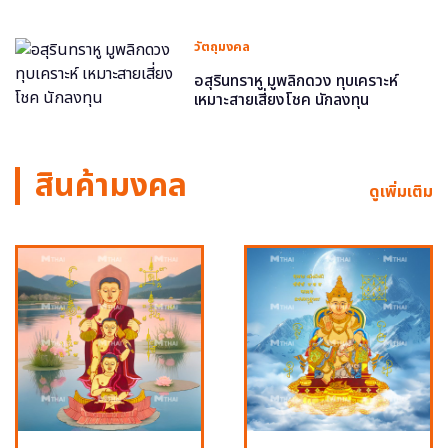
วัตถุมงคล
อสุรินทราหู มูพลิกดวง ทุบเคราะห์
เหมาะสายเสี่ยงโชค นักลงทุน
สินค้ามงคล
ดูเพิ่มเติม