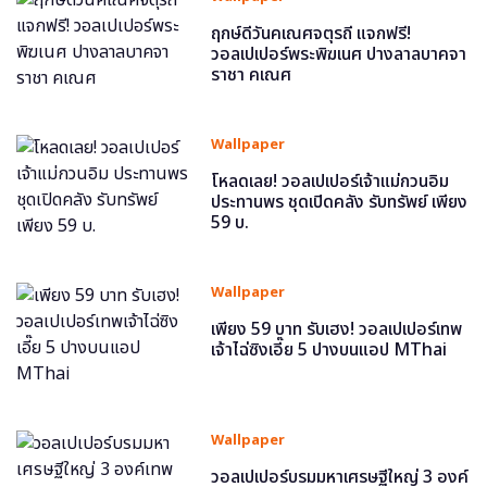
ฤกษ์ดีวันคเณศจตุรถี แจกฟรี!
วอลเปเปอร์พระพิฆเนศ ปางลาลบาคจา
ราชา คเณศ
Wallpaper
โหลดเลย! วอลเปเปอร์เจ้าแม่กวนอิม
ประทานพร ชุดเปิดคลัง รับทรัพย์ เพียง
59 บ.
Wallpaper
เพียง 59 บาท รับเฮง! วอลเปเปอร์เทพ
เจ้าไฉ่ซิงเอี๊ย 5 ปางบนแอป MThai
Wallpaper
วอลเปเปอร์บรมมหาเศรษฐีใหญ่ 3 องค์