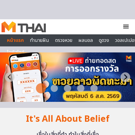
Skip to content
menu
หน้าแรก
ทำนายฝัน
ตรวจหวย
ผลบอล
ดูดวง
วอลเปเปอร
ไลฟ์สไตล์
It's All About Belief
เชื่อในสิ่งที่ทำ ทำในสิ่งที่เชื่อ