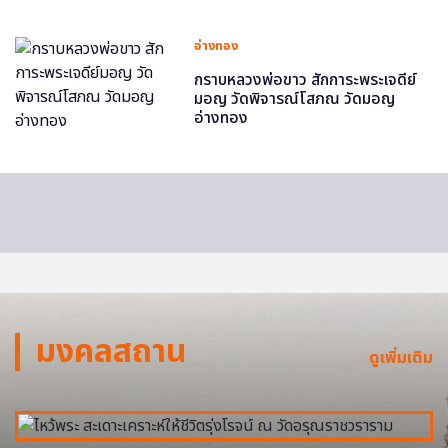
อ่างทอง
กราบหลวงพ่อขาว สักการะพระเจดีย์
มอญ วัดพิจารณ์โสภณ วัดมอญ
อ่างทอง
มงคลสถาน
ดูเพิ่มเติม