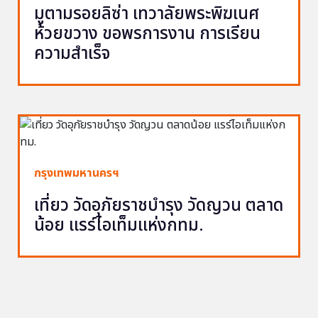
มูตามรอยลิซ่า เทวาลัยพระพิฆเนศ
ห้วยขวาง ขอพรการงาน การเรียน
ความสำเร็จ
กรุงเทพมหานครฯ
เที่ยว วัดอุภัยราชบำรุง วัดญวน ตลาด
น้อย แรร์ไอเท็มแห่งกทม.