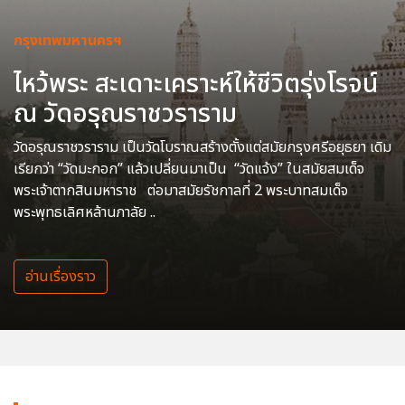
กรุงเทพมหานครฯ
ไหว้พระ สะเดาะเคราะห์ให้ชีวิตรุ่งโรจน์
ณ วัดอรุณราชวราราม
วัดอรุณราชวราราม เป็นวัดโบราณสร้างตั้งแต่สมัยกรุงศรีอยุธยา เดิม
เรียกว่า “วัดมะกอก” แล้วเปลี่ยนมาเป็น “วัดแจ้ง” ในสมัยสมเด็จ
พระเจ้าตากสินมหาราช ต่อมาสมัยรัชกาลที่ 2 พระบาทสมเด็จ
พระพุทธเลิศหล้านภาลัย ..
อ่านเรื่องราว