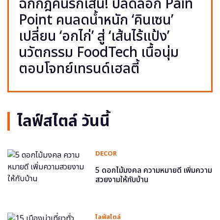
ฉีกกฎคนรักเส้น! ปลดล็อก Pain
Point คนลดน้ำหนัก ‘คินเซน’
เปลี่ยน ‘อกไก่’ สู่ ‘เส้นไร้แป้ง’
นวัตกรรม FoodTech เนื้อนุ่ม
ตอบโจทย์เทรนด์เฮลตี้
ไลฟ์สไตล์ วันนี้
DECOR
5 ดอกไม้มงคล ความหมายดี เพิ่มความ
สวยงามให้กับบ้าน
ไลฟ์สไตล์