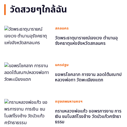
วัดสวยๆใกล้ฉัน
สกลนคร
วัดพระธาตุนารายณ์เจงเวง ตำนานอุ
รังคธาตุแห่งจังหวัดสกลนคร
นครปฐม
ขอพรโชคลาภ การงาน ลอดใต้มณฑป
หลวงพ่อทา วัดพะเนียงแตก
กรุงเทพมหานครฯ
กราบหลวงพ่อแก้ว ขอพรการงาน การ
เงิน ชมโบสถ์โรงช้าง วัดบัวแก้วศรัทธา
ธรรม