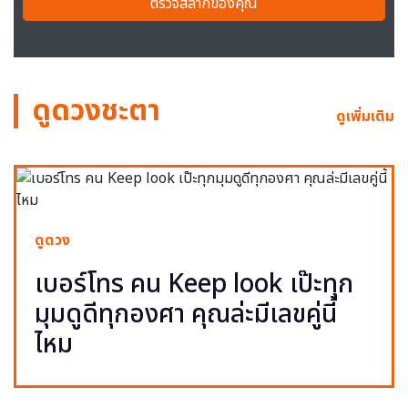
ตรวจสลากของคุณ
ดูดวงชะตา
ดูเพิ่มเติม
ดูดวง
เบอร์โทร คน Keep look เป๊ะทุก
มุมดูดีทุกองศา คุณล่ะมีเลขคู่นี้
ไหม