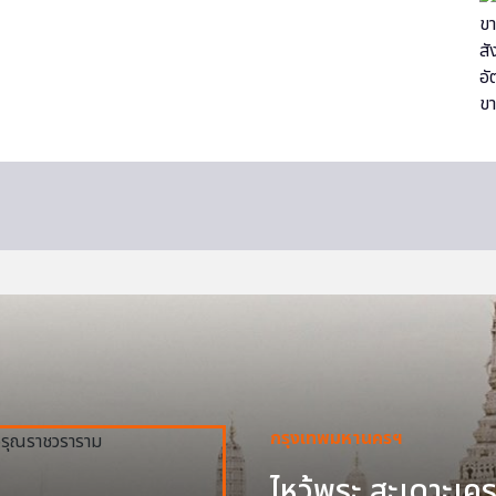
กรุงเทพมหานครฯ
ไหว้พระ สะเดาะเครา