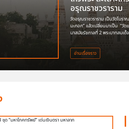
อรุณราชวราราม
วัดอรุณราชวราราม เป็นวัดโบราณสร
มะกอก” แล้วเปลี่ยนมาเป็น “วัด
มาสมัยรัชกาลที่ 2 พระบาทสมเด็จ
อ่านเรื่องราว
ง