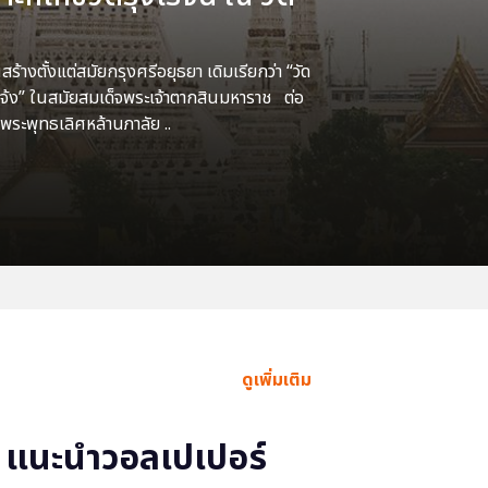
้างตั้งแต่สมัยกรุงศรีอยุธยา เดิมเรียกว่า “วัด
แจ้ง” ในสมัยสมเด็จพระเจ้าตากสินมหาราช ต่อ
พระพุทธเลิศหล้านภาลัย ..
ดูเพิ่มเติม
แนะนำวอลเปเปอร์