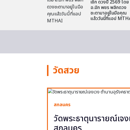
เช็ก ดวงปี 2569 โดย
อ.มิก พชร พลิกดวง
ชะตามาอยู่ในมือคุณ
แล้ววันนี้ที่แอป MTH
วัดสวย
สกลนคร
วัดพระธาตุนารายณ์เจงเ
สกลนคร