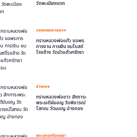
วัดพะเนียงแตก
กรุงเทพมหานครฯ
กราบหลวงพ่อแก้ว ขอพร
การงาน การเงิน ชมโบสถ์
โรงช้าง วัดบัวแก้วศรัทธา
ธรรม
อ่างทอง
กราบหลวงพ่อขาว สักการะ
พระเจดีย์มอญ วัดพิจารณ์
โสภณ วัดมอญ อ่างทอง
พระนครศรีอยุธยา