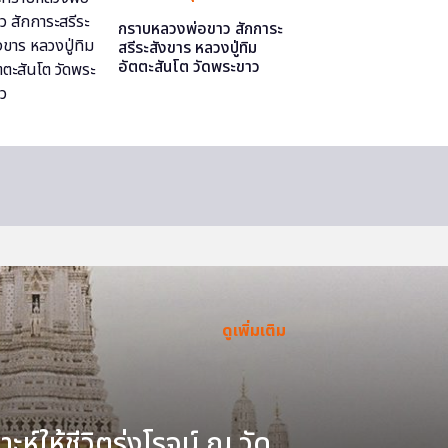
กราบหลวงพ่อขาว สักการะ
สรีระสังขาร หลวงปู่ทิม
อัตตะสันโต วัดพระขาว
ดูเพิ่มเติม
ะห์ให้ชีวิตรุ่งโรจน์ ณ วัด