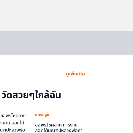
ดูเพิ่มเติม
วัดสวยๆใกล้ฉัน
นครปฐม
ขอพรโชคลาภ การงาน
ลอดใต้มณฑปหลวงพ่อทา