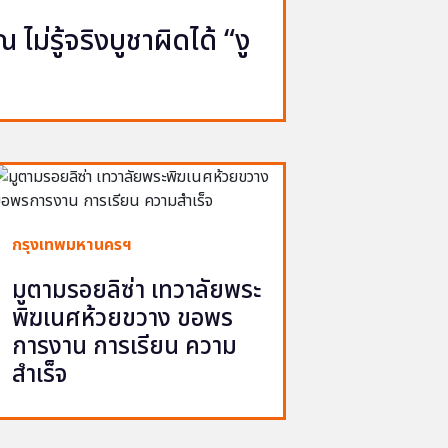
ไม่รู้จริงบูชาผิดได้ “งู
กรุงเทพมหานครฯ
มูตามรอยลิซ่า เทวาลัยพระ
พิฆเนศห้วยขวาง ขอพร
การงาน การเรียน ความ
สำเร็จ