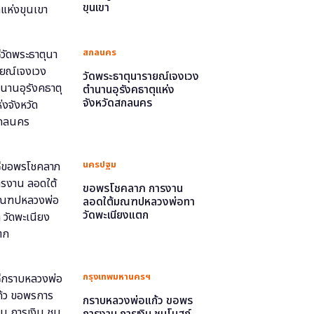
ขุนเขา
สกลนคร
วัดพระธาตุนารายณ์เจงเวง
ตำนานอุรังคธาตุแห่ง
จังหวัดสกลนคร
นครปฐม
ขอพรโชคลาภ การงาน
ลอดใต้มณฑปหลวงพ่อทา
วัดพะเนียงแตก
กรุงเทพมหานครฯ
กราบหลวงพ่อแก้ว ขอพร
การงาน การเงิน ชมโบสถ์