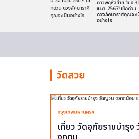
ดาวพฤหัสย้าย วันนี้ 3
เม.ย. 2567! เช็กด่วน
ดวงลัคนาราศีคุณจะเป
อย่างไร
วัดสวย
กรุงเทพมหานครฯ
เที่ยว วัดอุภัยราชบำรุ
งกทม.