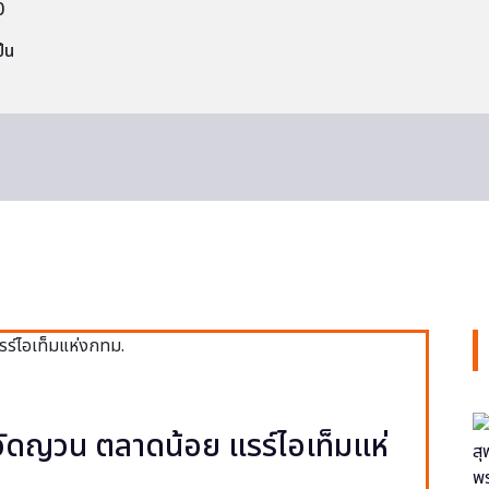
0
็น
ง วัดญวน ตลาดน้อย แรร์ไอเท็มแห่