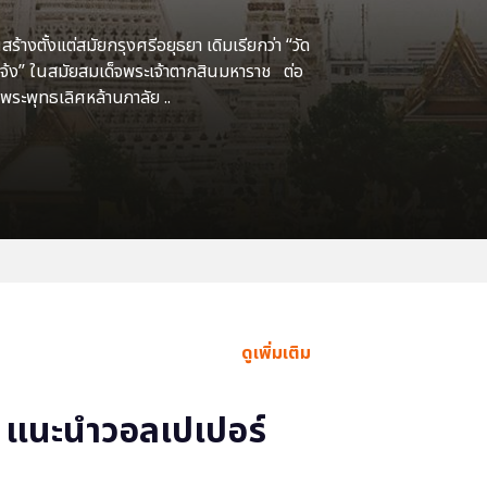
้างตั้งแต่สมัยกรุงศรีอยุธยา เดิมเรียกว่า “วัด
แจ้ง” ในสมัยสมเด็จพระเจ้าตากสินมหาราช ต่อ
พระพุทธเลิศหล้านภาลัย ..
ดูเพิ่มเติม
แนะนำวอลเปเปอร์