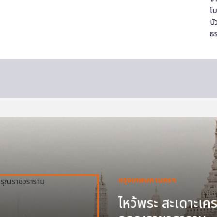
กรุงเทพมหานครฯ
ไหว้พระ สะเดาะเครา