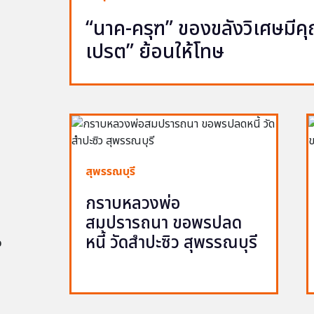
“นาค-ครุฑ” ของขลังวิเศษมีคุณ 
เปรต” ย้อนให้โทษ
สุพรรณบุรี
กราบหลวงพ่อ
สมปรารถนา ขอพรปลด
หนี้ วัดสำปะซิว สุพรรณบุรี
อ