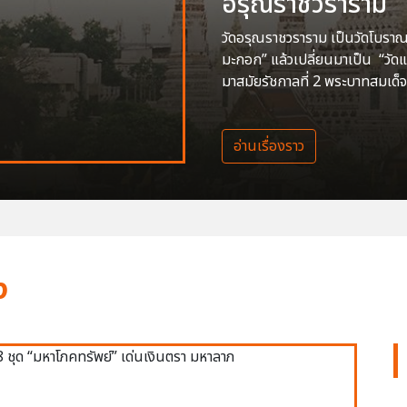
อรุณราชวราราม
วัดอรุณราชวราราม เป็นวัดโบราณสร
มะกอก” แล้วเปลี่ยนมาเป็น “วัด
มาสมัยรัชกาลที่ 2 พระบาทสมเด็จ
อ่านเรื่องราว
ง