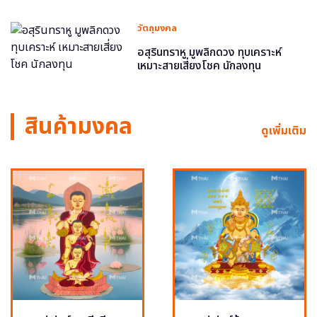
วัตถุมงคล
อสุรินทราหู มูพลิกดวง ทุบเคราะห์
เหมาะสายเสี่ยงโชค นักลงทุน
สินค้ามงคล
ดูเพิ่มเติม