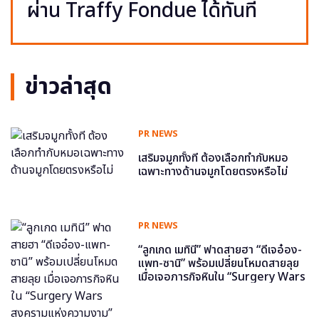
ผ่าน Traffy Fondue ได้ทันที
ข่าวล่าสุด
PR NEWS
เสริมจมูกทั้งที ต้องเลือกทำกับหมอ
เฉพาะทางด้านจมูกโดยตรงหรือไม่
PR NEWS
“ลูกเกด เมทินี” ฟาดสายฮา “ดีเจอ๋อง-
แพท-ซานิ” พร้อมเปลี่ยนโหมดสายลุย
เมื่อเจอภารกิจหินใน “Surgery Wars
สงครามแห่งความงาม” อีพี6