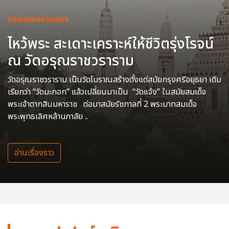
กรุงเทพมหานครฯ
ไหว้พระ สะเดาะเคราะห์ให้ชีวิตรุ่งโรจน์
ณ วัดอรุณราชวราราม
วัดอรุณราชวราราม เป็นวัดโบราณสร้างตั้งแต่สมัยกรุงศรีอยุธยา เดิม
เรียกว่า “วัดมะกอก” แล้วเปลี่ยนมาเป็น “วัดแจ้ง” ในสมัยสมเด็จ
พระเจ้าตากสินมหาราช ต่อมาสมัยรัชกาลที่ 2 พระบาทสมเด็จ
พระพุทธเลิศหล้านภาลัย ..
อ่านเรื่องราว