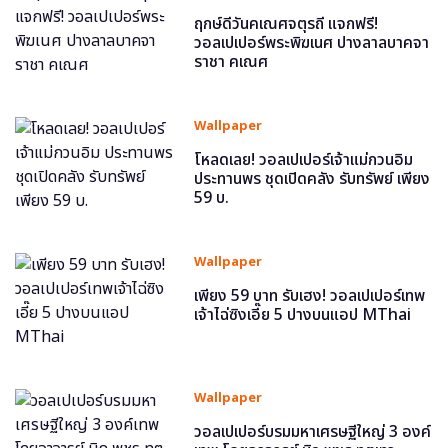
ฤกษ์ดีวันคเณศจตุรถี แจกฟรี!
วอลเปเปอร์พระพิฆเนศ ปางลาลบาคจา
ราชา คเณศ
Wallpaper
โหลดเลย! วอลเปเปอร์เจ้าแม่กวนอิม
ประทานพร ชุดเปิดคลัง รับทรัพย์ เพียง
59 บ.
Wallpaper
เพียง 59 บาท รับเฮง! วอลเปเปอร์เทพ
เจ้าไฉ่ซิงเอี๊ย 5 ปางบนแอป MThai
Wallpaper
วอลเปเปอร์บรมมหาเศรษฐีใหญ่ 3 องค์