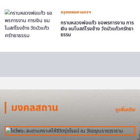
กรุงเทพมหานครฯ
กราบหลวงพ่อแก้ว ขอพรการงาน การ
เงิน ชมโบสถ์โรงช้าง วัดบัวแก้วศรัทธา
ธรรม
มงคลสถาน
ดูเพิ่มเติม