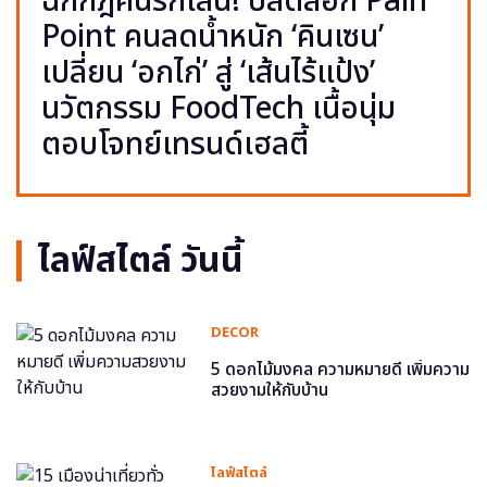
ฉีกกฎคนรักเส้น! ปลดล็อก Pain
Point คนลดน้ำหนัก ‘คินเซน’
เปลี่ยน ‘อกไก่’ สู่ ‘เส้นไร้แป้ง’
นวัตกรรม FoodTech เนื้อนุ่ม
ตอบโจทย์เทรนด์เฮลตี้
ไลฟ์สไตล์ วันนี้
DECOR
5 ดอกไม้มงคล ความหมายดี เพิ่มความ
สวยงามให้กับบ้าน
ไลฟ์สไตล์