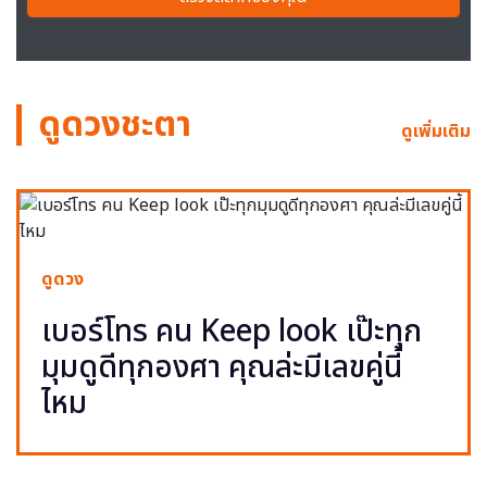
ดูดวงชะตา
ดูเพิ่มเติม
ดูดวง
เบอร์โทร คน Keep look เป๊ะทุก
มุมดูดีทุกองศา คุณล่ะมีเลขคู่นี้
ไหม