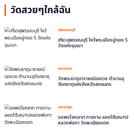
วัดสวยๆใกล้ฉัน
สุพรรณบุรี
เที่ยวสุพรรณบุรี ไหว้พระเมืองอู่ทอง 5
วัดแห่งขุนเขา
สกลนคร
วัดพระธาตุนารายณ์เจงเวง ตำนานอุ
รังคธาตุแห่งจังหวัดสกลนคร
นครปฐม
ขอพรโชคลาภ การงาน ลอดใต้มณฑป
หลวงพ่อทา วัดพะเนียงแตก