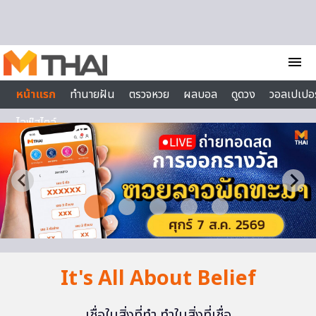
Skip to content
menu
หน้าแรก
ทำนายฝัน
ตรวจหวย
ผลบอล
ดูดวง
วอลเปเปอร
ไลฟ์สไตล์
It's All About Belief
เชื่อในสิ่งที่ทำ ทำในสิ่งที่เชื่อ