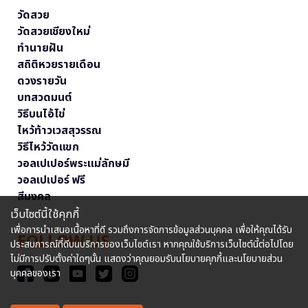
วัดสวย
วัดสวยเชียงใหม่
ทำนายฝัน
สถิติหวยรายเดือน
ดวงรายวัน
บทสวดมนต์
วิธีบนไอ้ไข่
ไหว้ท้าวเวสสุวรรณ
วิธีไหว้วัดแขก
วอลเปเปอร์พระแม่ลักษมี
วอลเปเปอร์ ฟรี
สีมงคล
เว็บไซต์นี้ใช้คุกกี้
เพื่อการนำเสนอเนื้อหาที่ดี รวมถึงการจัดการข้อมูลส่วนบุคคล เพื่อให้คุณได้รับ
FOLLOW US
ประสบการณ์ที่ดีบนบริการของเว็บไซต์เรา หากคุณใช้บริการเว็บไซต์นี้ต่อไปโดย
ไม่มีการปรับตั้งค่าใดๆนั้น แสดงว่าคุณยอมรับนโยบายคุกกี้และนโยบายส่วน
บุคคลของเรา