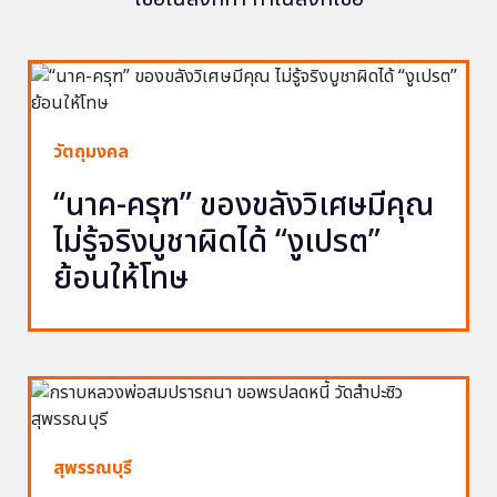
วัตถุมงคล
“นาค-ครุฑ” ของขลังวิเศษมีคุณ
ไม่รู้จริงบูชาผิดได้ “งูเปรต”
ย้อนให้โทษ
สุพรรณบุรี