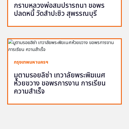
กราบหลวงพ่อสมปรารถนา ขอพร
ปลดหนี้ วัดสำปะซิว สุพรรณบุรี
กรุงเทพมหานครฯ
มูตามรอยลิซ่า เทวาลัยพระพิฆเนศ
ห้วยขวาง ขอพรการงาน การเรียน
ความสำเร็จ