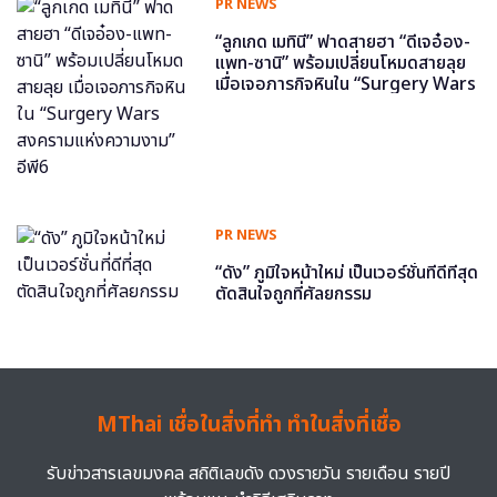
PR NEWS
“ลูกเกด เมทินี” ฟาดสายฮา “ดีเจอ๋อง-
แพท-ซานิ” พร้อมเปลี่ยนโหมดสายลุย
เมื่อเจอภารกิจหินใน “Surgery Wars
สงครามแห่งความงาม” อีพี6
PR NEWS
“ดัง” ภูมิใจหน้าใหม่ เป็นเวอร์ชั่นที่ดีที่สุด
ตัดสินใจถูกที่ศัลยกรรม
MThai เชื่อในสิ่งที่ทำ ทำในสิ่งที่เชื่อ
รับข่าวสารเลขมงคล สถิติเลขดัง ดวงรายวัน รายเดือน รายปี