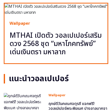
Wallpaper
MTHAI เปิดตัว วอลเปเปอร์เสริม
ดวง 2568 ชุด “มหาโภคทรัพย์”
เด่นเงินตรา มหาลาภ
แนะนำวอลเปเปอร์
Wallpaper
ฤกษ์ดีวันคเณศจตุรถี แจกฟรี!
วอลเปเปอร์พระพิฆเนศ ปางลาลบาคจา