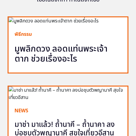
พิธีกรรม
มูพลิกดวง ลอดแท่นพระเจ้า
ตาก ช่วยเรื่องอะไร
NEWS
มาช่า มาแล้ว! ถ้ำนาคี – ถ้ำนาคา ลง
บ่อชุบตัวพญานาคี สุขใจเที่ยวอีสาน