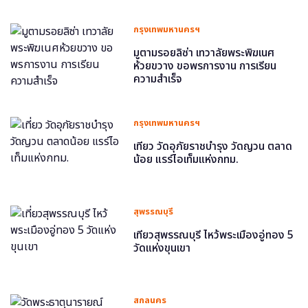
กรุงเทพมหานครฯ
มูตามรอยลิซ่า เทวาลัยพระพิฆเนศ
ห้วยขวาง ขอพรการงาน การเรียน
ความสำเร็จ
กรุงเทพมหานครฯ
เที่ยว วัดอุภัยราชบำรุง วัดญวน ตลาด
น้อย แรร์ไอเท็มแห่งกทม.
สุพรรณบุรี
เที่ยวสุพรรณบุรี ไหว้พระเมืองอู่ทอง 5
วัดแห่งขุนเขา
สกลนคร