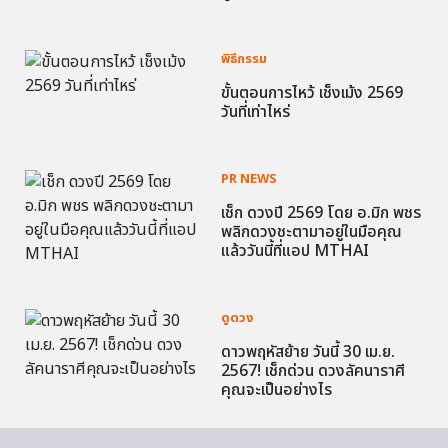
พิธีกรรม
ขั้นตอนการไหว้ เช็งเม้ง 2569
วันที่เท่าไหร่
PR NEWS
เช็ก ดวงปี 2569 โดย อ.มิก พชร
พลิกดวงชะตามาอยู่ในมือคุณ
แล้ววันนี้ที่แอป MTHAI
ดูดวง
ดาวพฤหัสย้าย วันนี้ 30 เม.ย.
2567! เช็กด่วน ดวงลัคนาราศี
คุณจะเป็นอย่างไร