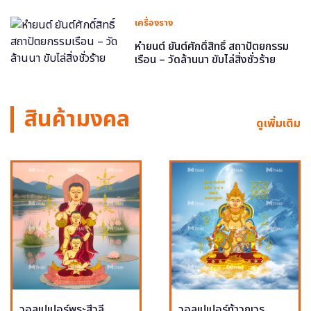
เครื่องราง
หำยนต์ ยันต์ศักดิ์สิทธิ์ สถาปัตยกรรม
เรือน – วัดล้านนา ขับไล่สิ่งชั่วร้าย
สินค้ามงคล
ดูเพิ่มเติม
วอลเปเปอร์พระสีวลี
วอลเปเปอร์ท้าวกุเวร