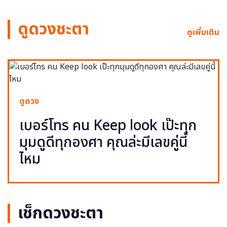
ดูดวงชะตา
ดูเพิ่มเติม
ดูดวง
เบอร์โทร คน Keep look เป๊ะทุก
มุมดูดีทุกองศา คุณล่ะมีเลขคู่นี้
ไหม
เช็กดวงชะตา