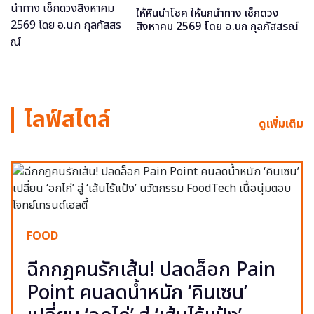
ให้หินนำโชค ให้นกนำทาง เช็กดวง
สิงหาคม 2569 โดย อ.นก กุลภัสสรณ์
ไลฟ์สไตล์
ดูเพิ่มเติม
FOOD
ฉีกกฎคนรักเส้น! ปลดล็อก Pain
Point คนลดน้ำหนัก ‘คินเซน’