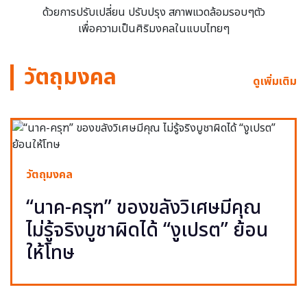
ด้วยการปรับเปลี่ยน ปรับปรุง สภาพแวดล้อมรอบๆตัว
เพื่อความเป็นศิริมงคลในแบบไทยๆ
วัตถุมงคล
ดูเพิ่มเติม
วัตถุมงคล
“นาค-ครุฑ” ของขลังวิเศษมีคุณ
ไม่รู้จริงบูชาผิดได้ “งูเปรต” ย้อน
ให้โทษ