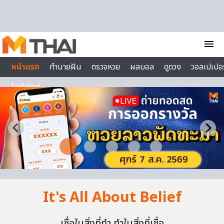
Skip to content
menu
หน้าแรก
ทำนายฝัน
ตรวจหวย
ผลบอล
ดูดวง
วอลเปเปอร
ไลฟ์สไตล์
It's All About Belief
เชื่อในสิ่งที่ทำ ทำในสิ่งที่เชื่อ