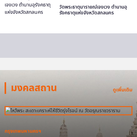
วัดพระธาตุนารายณ์เจงเวง ตำนานอุ
รังคธาตุแห่งจังหวัดสกลนคร
มงคลสถาน
ดูเพิ่มเติม
กรุงเทพมหานครฯ