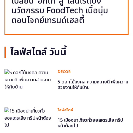
เปลี่ยน ‘อกไก่’ สู่ ‘เส้นไร้แป้ง’
นวัตกรรม FoodTech เนื้อนุ่ม
ตอบโจทย์เทรนด์เฮลตี้
ไลฟ์สไตล์ วันนี้
DECOR
5 ดอกไม้มงคล ความหมายดี เพิ่มความ
สวยงามให้กับบ้าน
ไลฟ์สไตล์
15 เมืองน่าเที่ยวทั่วออสเตรเลีย ทริป
หน้าต้องไป