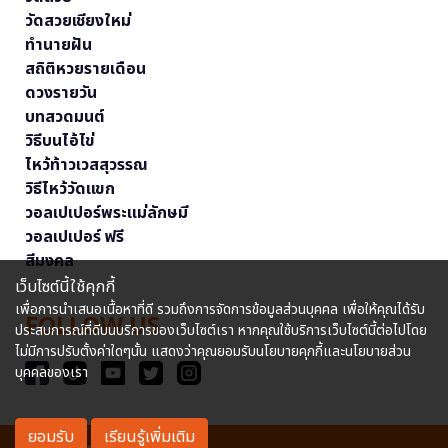
วัดสวยเชียงใหม่
ทำนายฝัน
สถิติหวยรายเดือน
ดวงรายวัน
บทสวดมนต์
วิธีบนไอ้ไข่
ไหว้ท้าวเวสสุวรรณ
วิธีไหว้วัดแขก
วอลเปเปอร์พระแม่ลักษมี
วอลเปเปอร์ ฟรี
สีมงคล
เว็บไซต์นี้ใช้คุกกี้
เพื่อการนำเสนอเนื้อหาที่ดี รวมถึงการจัดการข้อมูลส่วนบุคคล เพื่อให้คุณได้รับ
FOLLOW US
ประสบการณ์ที่ดีบนบริการของเว็บไซต์เรา หากคุณใช้บริการเว็บไซต์นี้ต่อไปโดย
ไม่มีการปรับตั้งค่าใดๆนั้น แสดงว่าคุณยอมรับนโยบายคุกกี้และนโยบายส่วน
บุคคลของเรา
ยอมรับ
เรียนรู้เพิ่มเติม