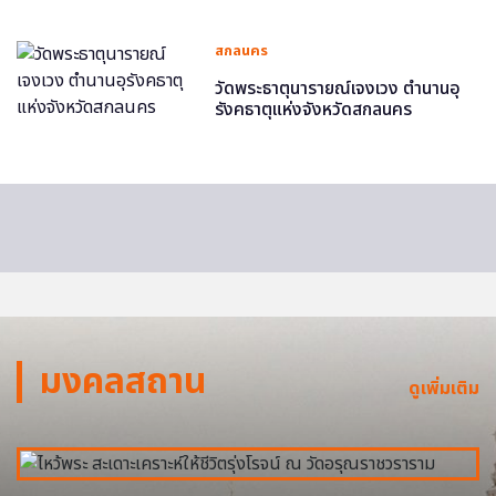
สกลนคร
วัดพระธาตุนารายณ์เจงเวง ตำนานอุ
รังคธาตุแห่งจังหวัดสกลนคร
มงคลสถาน
ดูเพิ่มเติม