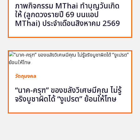
ภาพกิจกรรม MThai ทำบุญวันเกิด
ให้ (ลูกดวงรายปี 69 บนแอป
MThai) ประจำเดือนสิงหาคม 2569
วัตถุมงคล
“นาค-ครุฑ” ของขลังวิเศษมีคุณ ไม่รู้
จริงบูชาผิดได้ “งูเปรต” ย้อนให้โทษ