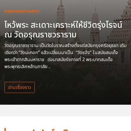
กรุงเทพมหานครฯ
ไหว้พระ สะเดาะเคราะห์ให้ชีวิตรุ่งโรจน์
ณ วัดอรุณราชวราราม
วัดอรุณราชวราราม เป็นวัดโบราณสร้างตั้งแต่สมัยกรุงศรีอยุธยา เดิม
เรียกว่า “วัดมะกอก” แล้วเปลี่ยนมาเป็น “วัดแจ้ง” ในสมัยสมเด็จ
พระเจ้าตากสินมหาราช ต่อมาสมัยรัชกาลที่ 2 พระบาทสมเด็จ
พระพุทธเลิศหล้านภาลัย ..
อ่านเรื่องราว