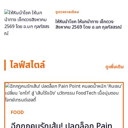
ดูดวงรายเดือน
ให้หินนำโชค ให้นกนำทาง เช็กดวง
สิงหาคม 2569 โดย อ.นก กุลภัสสรณ์
ไลฟ์สไตล์
ดูเพิ่มเติม
FOOD
ฉีกกฎคนรักเส้น! ปลดล็อก Pain