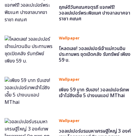
ฤกษ์ดีวันคเณศจตุรถี แจกฟรี!
วอลเปเปอร์พระพิฆเนศ ปางลาลบาคจา
ราชา คเณศ
Wallpaper
โหลดเลย! วอลเปเปอร์เจ้าแม่กวนอิม
ประทานพร ชุดเปิดคลัง รับทรัพย์ เพียง
59 บ.
Wallpaper
เพียง 59 บาท รับเฮง! วอลเปเปอร์เทพ
เจ้าไฉ่ซิงเอี๊ย 5 ปางบนแอป MThai
Wallpaper
วอลเปเปอร์บรมมหาเศรษฐีใหญ่ 3 องค์