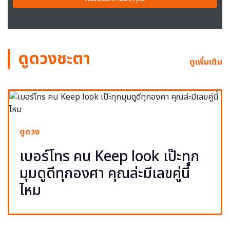
ดูดวงชะตา
ดูเพิ่มเติม
ดูดวง
เบอร์โทร คน Keep look เป๊ะทุก
มุมดูดีทุกองศา คุณล่ะมีเลขคู่นี้
ไหม