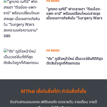
PR NEWS
“ลูกเกด เมทินี” ฟาดสายฮา “ดีเจอ๋อง-
แพท-ซานิ” พร้อมเปลี่ยนโหมดสายลุย
เมื่อเจอภารกิจหินใน “Surgery Wars
สงครามแห่งความงาม” อีพี6
PR NEWS
“ดัง” ภูมิใจหน้าใหม่ เป็นเวอร์ชั่นที่ดีที่สุด
ตัดสินใจถูกที่ศัลยกรรม
MThai เชื่อในสิ่งที่ทำ ทำในสิ่งที่เชื่อ
รับข่าวสารเลขมงคล สถิติเลขดัง ดวงรายวัน รายเดือน รายปี