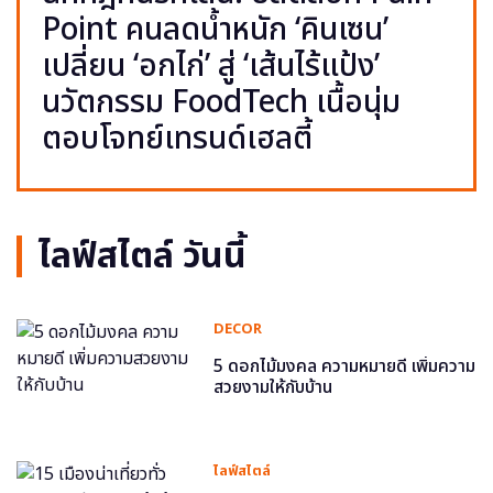
Point คนลดน้ำหนัก ‘คินเซน’
เปลี่ยน ‘อกไก่’ สู่ ‘เส้นไร้แป้ง’
นวัตกรรม FoodTech เนื้อนุ่ม
ตอบโจทย์เทรนด์เฮลตี้
ไลฟ์สไตล์ วันนี้
DECOR
5 ดอกไม้มงคล ความหมายดี เพิ่มความ
สวยงามให้กับบ้าน
ไลฟ์สไตล์