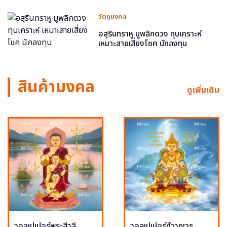
วัตถุมงคล
อสุรินทราหู มูพลิกดวง ทุบเคราะห์
เหมาะสายเสี่ยงโชค นักลงทุน
สินค้ามงคล
ดูเพิ่มเติม
วอลเปเปอร์พระสีวลี
วอลเปเปอร์ท้าวกุเวร