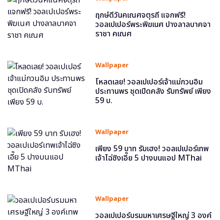
ฤกษ์ดีวันคเณศจตุรถี แจกฟรี!
วอลเปเปอร์พระพิฆเนศ ปางลาลบาคจา
ราชา คเณศ
Wallpaper
โหลดเลย! วอลเปเปอร์เจ้าแม่กวนอิม
ประทานพร ชุดเปิดคลัง รับทรัพย์ เพียง
59 บ.
Wallpaper
เพียง 59 บาท รับเฮง! วอลเปเปอร์เทพ
เจ้าไฉ่ซิงเอี๊ย 5 ปางบนแอป MThai
Wallpaper
วอลเปเปอร์บรมมหาเศรษฐีใหญ่ 3 องค์