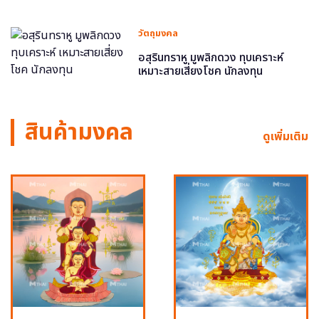
วัตถุมงคล
อสุรินทราหู มูพลิกดวง ทุบเคราะห์
เหมาะสายเสี่ยงโชค นักลงทุน
สินค้ามงคล
ดูเพิ่มเติม