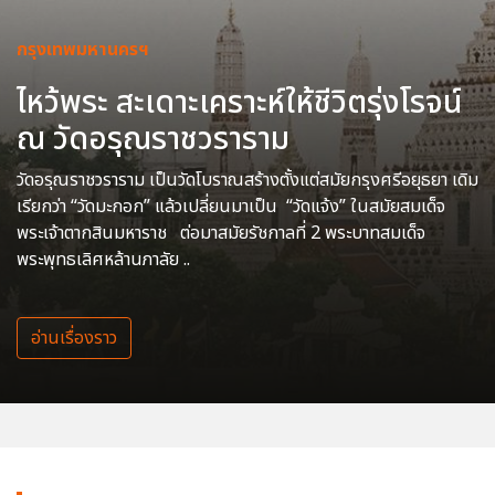
กรุงเทพมหานครฯ
ไหว้พระ สะเดาะเคราะห์ให้ชีวิตรุ่งโรจน์
ณ วัดอรุณราชวราราม
วัดอรุณราชวราราม เป็นวัดโบราณสร้างตั้งแต่สมัยกรุงศรีอยุธยา เดิม
เรียกว่า “วัดมะกอก” แล้วเปลี่ยนมาเป็น “วัดแจ้ง” ในสมัยสมเด็จ
พระเจ้าตากสินมหาราช ต่อมาสมัยรัชกาลที่ 2 พระบาทสมเด็จ
พระพุทธเลิศหล้านภาลัย ..
อ่านเรื่องราว