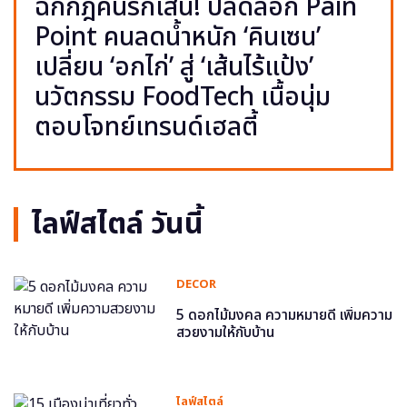
ฉีกกฎคนรักเส้น! ปลดล็อก Pain
Point คนลดน้ำหนัก ‘คินเซน’
เปลี่ยน ‘อกไก่’ สู่ ‘เส้นไร้แป้ง’
นวัตกรรม FoodTech เนื้อนุ่ม
ตอบโจทย์เทรนด์เฮลตี้
ไลฟ์สไตล์ วันนี้
DECOR
5 ดอกไม้มงคล ความหมายดี เพิ่มความ
สวยงามให้กับบ้าน
ไลฟ์สไตล์