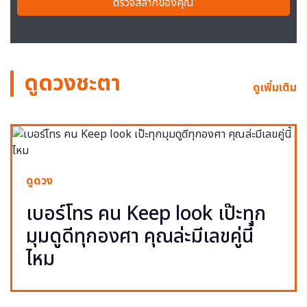
ตรวจสลากของคุณ
ดูดวงชะตา
ดูเพิ่มเติม
ดูดวง
เบอร์โทร คน Keep look เป๊ะทุก
มุมดูดีทุกองศา คุณล่ะมีเลขคู่นี้
ไหม