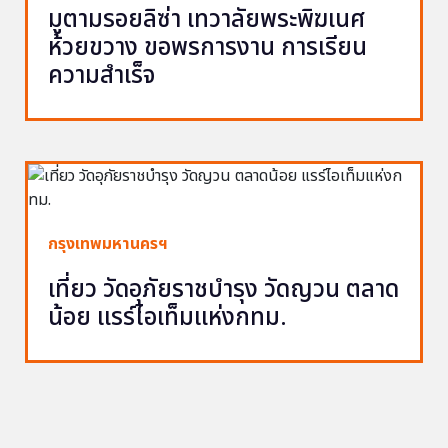
มูตามรอยลิซ่า เทวาลัยพระพิฆเนศ
ห้วยขวาง ขอพรการงาน การเรียน
ความสำเร็จ
กรุงเทพมหานครฯ
เที่ยว วัดอุภัยราชบำรุง วัดญวน ตลาด
น้อย แรร์ไอเท็มแห่งกทม.