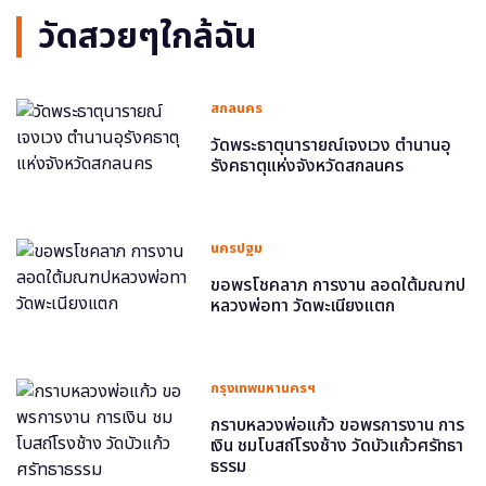
วัดสวยๆใกล้ฉัน
สกลนคร
วัดพระธาตุนารายณ์เจงเวง ตำนานอุ
รังคธาตุแห่งจังหวัดสกลนคร
นครปฐม
ขอพรโชคลาภ การงาน ลอดใต้มณฑป
หลวงพ่อทา วัดพะเนียงแตก
กรุงเทพมหานครฯ
กราบหลวงพ่อแก้ว ขอพรการงาน การ
เงิน ชมโบสถ์โรงช้าง วัดบัวแก้วศรัทธา
ธรรม