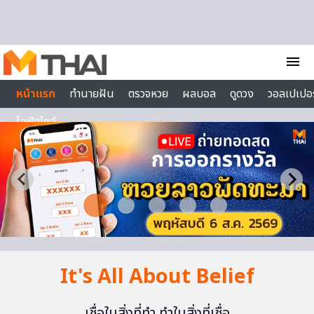
Skip to content
menu
หน้าแรก
ทำนายฝัน
ตรวจหวย
ผลบอล
ดูดวง
วอลเปเปอร
ไลฟ์สไตล์
It's All About Belief
เชื่อในสิ่งที่ทำ ทำในสิ่งที่เชื่อ