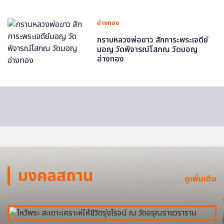
อ่างทอง
กราบหลวงพ่อขาว สักการะพระเจดีย์
มอญ วัดพิจารณ์โสภณ วัดมอญ
อ่างทอง
มงคลสถาน
ดูเพิ่มเติม