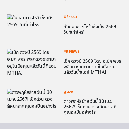
พิธีกรรม
ขั้นตอนการไหว้ เช็งเม้ง 2569
วันที่เท่าไหร่
PR NEWS
เช็ก ดวงปี 2569 โดย อ.มิก พชร
พลิกดวงชะตามาอยู่ในมือคุณ
แล้ววันนี้ที่แอป MTHAI
ดูดวง
ดาวพฤหัสย้าย วันนี้ 30 เม.ย.
2567! เช็กด่วน ดวงลัคนาราศี
คุณจะเป็นอย่างไร