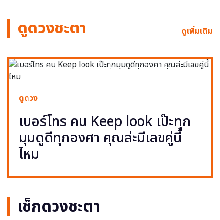
ดูดวงชะตา
ดูเพิ่มเติม
ดูดวง
เบอร์โทร คน Keep look เป๊ะทุก
มุมดูดีทุกองศา คุณล่ะมีเลขคู่นี้
ไหม
เช็กดวงชะตา