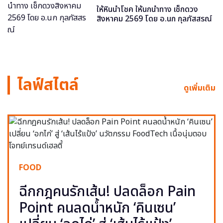
ให้หินนำโชค ให้นกนำทาง เช็กดวง
สิงหาคม 2569 โดย อ.นก กุลภัสสรณ์
ไลฟ์สไตล์
ดูเพิ่มเติม
FOOD
ฉีกกฎคนรักเส้น! ปลดล็อก Pain
Point คนลดน้ำหนัก ‘คินเซน’