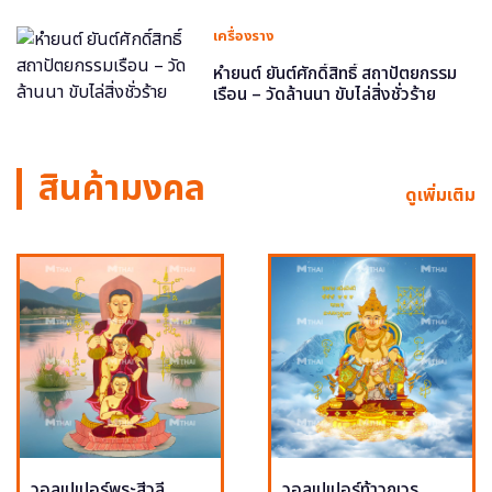
เครื่องราง
หำยนต์ ยันต์ศักดิ์สิทธิ์ สถาปัตยกรรม
เรือน – วัดล้านนา ขับไล่สิ่งชั่วร้าย
สินค้ามงคล
ดูเพิ่มเติม
วอลเปเปอร์พระสีวลี
วอลเปเปอร์ท้าวกุเวร