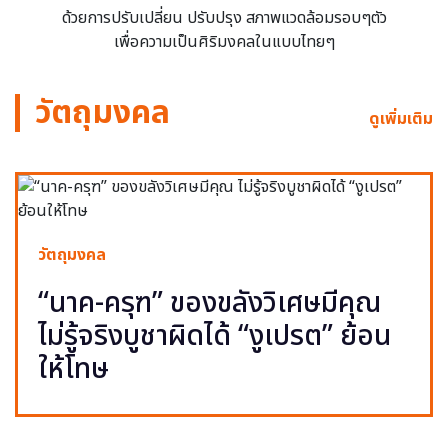
ด้วยการปรับเปลี่ยน ปรับปรุง สภาพแวดล้อมรอบๆตัว
เพื่อความเป็นศิริมงคลในแบบไทยๆ
วัตถุมงคล
ดูเพิ่มเติม
วัตถุมงคล
“นาค-ครุฑ” ของขลังวิเศษมีคุณ
ไม่รู้จริงบูชาผิดได้ “งูเปรต” ย้อน
ให้โทษ