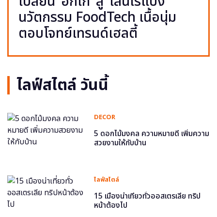
เปลี่ยน ‘อกไก่’ สู่ ‘เส้นไร้แป้ง’
นวัตกรรม FoodTech เนื้อนุ่ม
ตอบโจทย์เทรนด์เฮลตี้
ไลฟ์สไตล์ วันนี้
DECOR
5 ดอกไม้มงคล ความหมายดี เพิ่มความ
สวยงามให้กับบ้าน
ไลฟ์สไตล์
15 เมืองน่าเที่ยวทั่วออสเตรเลีย ทริป
หน้าต้องไป