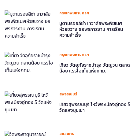
กรุงเทพมหานครฯ
มูตามรอยลิซ่า เทวาลัยพระพิฆเนศ
ห้วยขวาง ขอพรการงาน การเรียน
ความสำเร็จ
กรุงเทพมหานครฯ
เที่ยว วัดอุภัยราชบำรุง วัดญวน ตลาด
น้อย แรร์ไอเท็มแห่งกทม.
สุพรรณบุรี
เที่ยวสุพรรณบุรี ไหว้พระเมืองอู่ทอง 5
วัดแห่งขุนเขา
สกลนคร