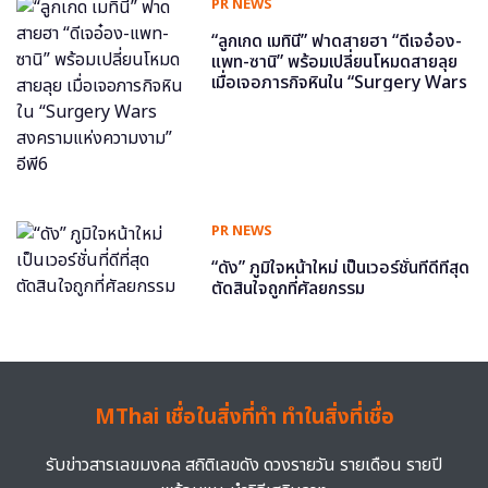
PR NEWS
“ลูกเกด เมทินี” ฟาดสายฮา “ดีเจอ๋อง-
แพท-ซานิ” พร้อมเปลี่ยนโหมดสายลุย
เมื่อเจอภารกิจหินใน “Surgery Wars
สงครามแห่งความงาม” อีพี6
PR NEWS
“ดัง” ภูมิใจหน้าใหม่ เป็นเวอร์ชั่นที่ดีที่สุด
ตัดสินใจถูกที่ศัลยกรรม
MThai เชื่อในสิ่งที่ทำ ทำในสิ่งที่เชื่อ
รับข่าวสารเลขมงคล สถิติเลขดัง ดวงรายวัน รายเดือน รายปี