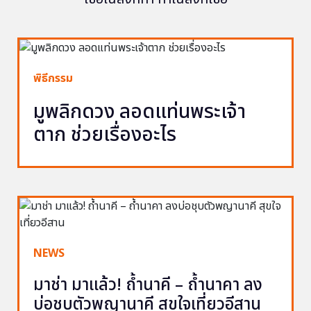
พิธีกรรม
มูพลิกดวง ลอดแท่นพระเจ้า
ตาก ช่วยเรื่องอะไร
NEWS
มาช่า มาแล้ว! ถ้ำนาคี – ถ้ำนาคา ลง
บ่อชุบตัวพญานาคี สุขใจเที่ยวอีสาน