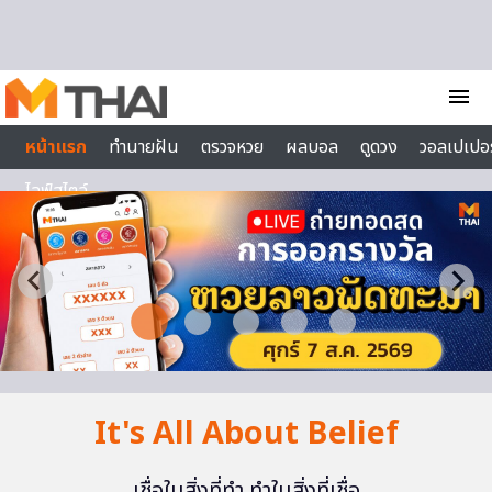
Skip to content
menu
หน้าแรก
ทำนายฝัน
ตรวจหวย
ผลบอล
ดูดวง
วอลเปเปอร
ไลฟ์สไตล์
It's All About Belief
เชื่อในสิ่งที่ทำ ทำในสิ่งที่เชื่อ