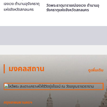
วัดพระธาตุนารายณ์เจงเวง ตำนานอุ
รังคธาตุแห่งจังหวัดสกลนคร
มงคลสถาน
ดูเพิ่มเติม
กรุงเทพมหานครฯ