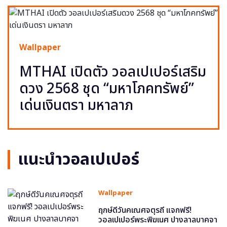
Wallpaper
MTHAI เปิดตัว วอลเปเปอร์เสริม
ดวง 2568 ชุด “มหาโภคทรัพย์”
เด่นเงินตรา มหาลาภ
แนะนำวอลเปเปอร์
Wallpaper
ฤกษ์ดีวันคเณศจตุรถี แจกฟรี!
วอลเปเปอร์พระพิฆเนศ ปางลาลบาคจา