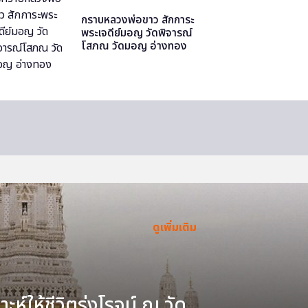
กราบหลวงพ่อขาว สักการะ
พระเจดีย์มอญ วัดพิจารณ์
โสภณ วัดมอญ อ่างทอง
ดูเพิ่มเติม
ะห์ให้ชีวิตรุ่งโรจน์ ณ วัด