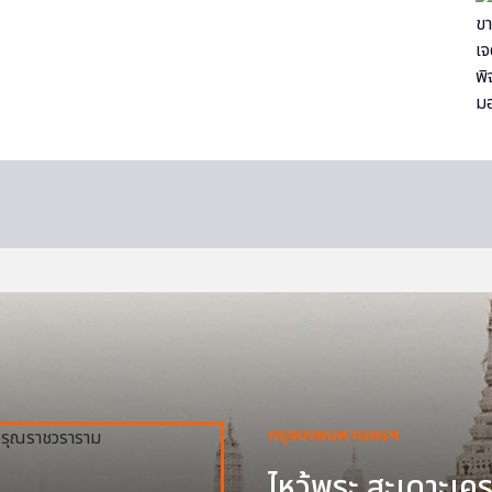
กรุงเทพมหานครฯ
ไหว้พระ สะเดาะเครา