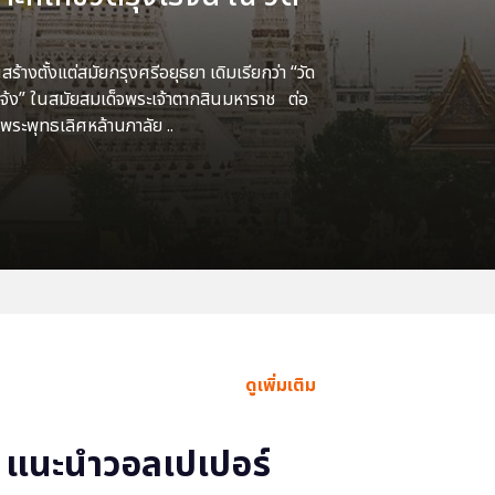
้างตั้งแต่สมัยกรุงศรีอยุธยา เดิมเรียกว่า “วัด
แจ้ง” ในสมัยสมเด็จพระเจ้าตากสินมหาราช ต่อ
พระพุทธเลิศหล้านภาลัย ..
ดูเพิ่มเติม
แนะนำวอลเปเปอร์