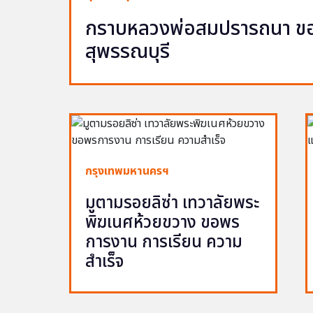
กราบหลวงพ่อสมปรารถนา ขอพ
สุพรรณบุรี
กรุงเทพมหานครฯ
มูตามรอยลิซ่า เทวาลัยพระ
พิฆเนศห้วยขวาง ขอพร
การงาน การเรียน ความ
สำเร็จ