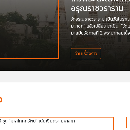
อรุณราชวราราม
วัดอรุณราชวราราม เป็นวัดโบราณสร
มะกอก” แล้วเปลี่ยนมาเป็น “วัด
มาสมัยรัชกาลที่ 2 พระบาทสมเด็จ
อ่านเรื่องราว
ง