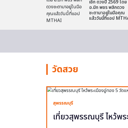
เช็ก ดวงปี 2569 โดย
อ.มิก พชร พลิกดวง
ชะตามาอยู่ในมือคุณ
แล้ววันนี้ที่แอป MTH
วัดสวย
สุพรรณบุรี
เที่ยวสุพรรณบุรี ไหว้พร