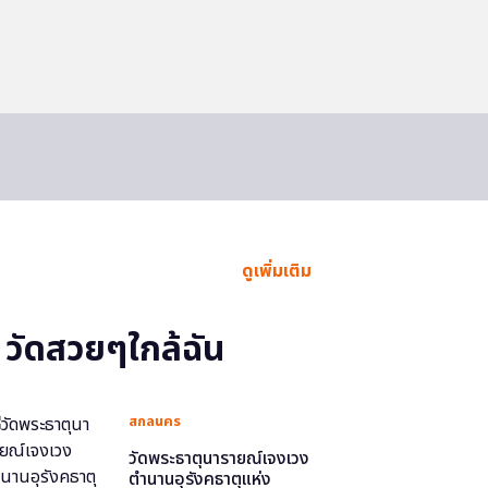
ดูเพิ่มเติม
วัดสวยๆใกล้ฉัน
สกลนคร
วัดพระธาตุนารายณ์เจงเวง
ตำนานอุรังคธาตุแห่ง