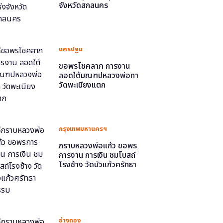
จังหวัดสกลนคร
นครปฐม
ขอพรโชคลาภ การงาน
ลอดใต้มณฑปหลวงพ่อทา
วัดพะเนียงแตก
กรุงเทพมหานครฯ
กราบหลวงพ่อแก้ว ขอพร
การงาน การเงิน ชมโบสถ์
โรงช้าง วัดบัวแก้วศรัทธา
ธรรม
อ่างทอง