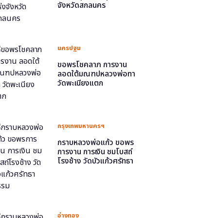
จังหวัดสกลนคร
นครปฐม
ขอพรโชคลาภ การงาน
ลอดใต้มณฑปหลวงพ่อทา
วัดพะเนียงแตก
กรุงเทพมหานครฯ
กราบหลวงพ่อแก้ว ขอพร
การงาน การเงิน ชมโบสถ์
โรงช้าง วัดบัวแก้วศรัทธา
ธรรม
อ่างทอง