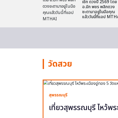
เช็ก ดวงปี 2569 โดย
อ.มิก พชร พลิกดวง
ชะตามาอยู่ในมือคุณ
แล้ววันนี้ที่แอป MTH
วัดสวย
สุพรรณบุรี
เที่ยวสุพรรณบุรี ไหว้พร