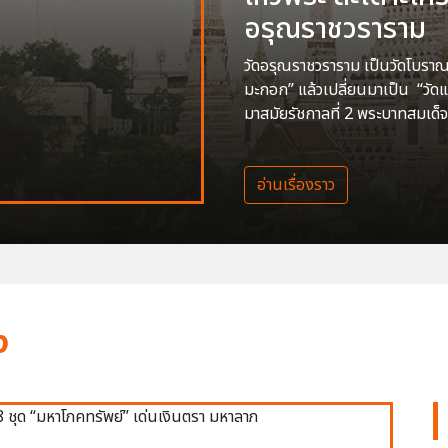
อรุณราชวราราม
วัดอรุณราชวราราม เป็นวัดโบราณสร
มะกอก” แล้วเปลี่ยนมาเป็น “วัด
มาสมัยรัชกาลที่ 2 พระบาทสมเด็จ
อ่านเรื่องราว
ง