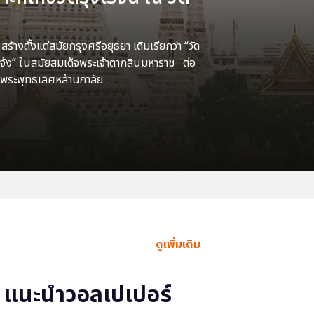
้างตั้งแต่สมัยกรุงศรีอยุธยา เดิมเรียกว่า “วัด
แจ้ง” ในสมัยสมเด็จพระเจ้าตากสินมหาราช ต่อ
พระพุทธเลิศหล้านภาลัย ..
ดูเพิ่มเติม
แนะนำวอลเปเปอร์