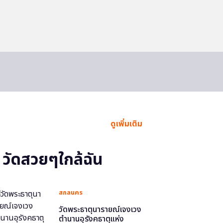
ดูเพิ่มเติม
วัดสวยๆใกล้ฉัน
สกลนคร
วัดพระธาตุนารายณ์เจงเวง
ตำนานอุรังคธาตุแห่ง