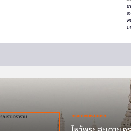
กรุงเทพมหานครฯ
ไหว้พระ สะเดาะเครา