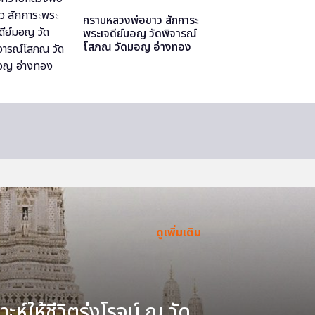
กราบหลวงพ่อขาว สักการะ
พระเจดีย์มอญ วัดพิจารณ์
โสภณ วัดมอญ อ่างทอง
ดูเพิ่มเติม
ะห์ให้ชีวิตรุ่งโรจน์ ณ วัด