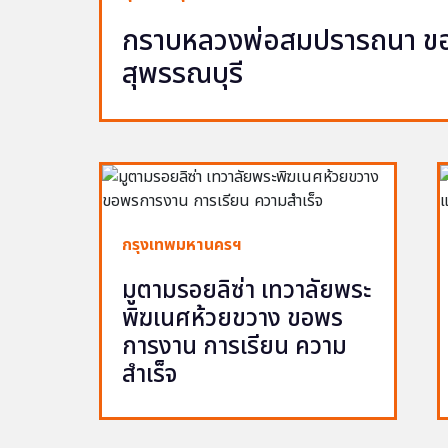
กราบหลวงพ่อสมปรารถนา ขอพ
สุพรรณบุรี
กรุงเทพมหานครฯ
มูตามรอยลิซ่า เทวาลัยพระ
พิฆเนศห้วยขวาง ขอพร
การงาน การเรียน ความ
สำเร็จ