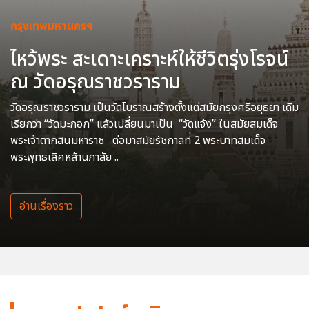
กรุงเทพมหานครฯ
ไหว้พระ สะเดาะเคราะห์ให้ชีวิตรุ่งโรจน์
ณ วัดอรุณราชวราราม
วัดอรุณราชวราราม เป็นวัดโบราณสร้างตั้งแต่สมัยกรุงศรีอยุธยา เดิม
เรียกว่า “วัดมะกอก” แล้วเปลี่ยนมาเป็น “วัดแจ้ง” ในสมัยสมเด็จ
พระเจ้าตากสินมหาราช ต่อมาสมัยรัชกาลที่ 2 พระบาทสมเด็จ
พระพุทธเลิศหล้านภาลัย ..
อ่านเรื่องราว