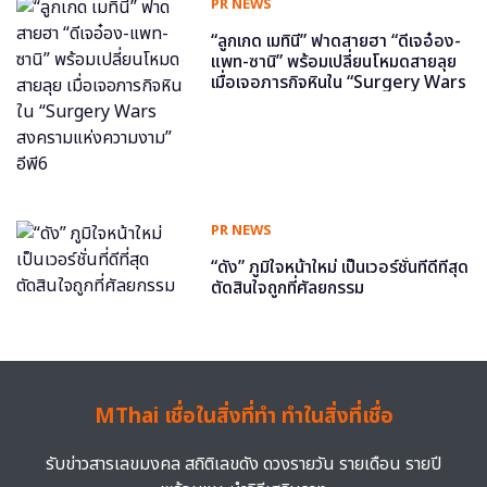
PR NEWS
“ลูกเกด เมทินี” ฟาดสายฮา “ดีเจอ๋อง-
แพท-ซานิ” พร้อมเปลี่ยนโหมดสายลุย
เมื่อเจอภารกิจหินใน “Surgery Wars
สงครามแห่งความงาม” อีพี6
PR NEWS
“ดัง” ภูมิใจหน้าใหม่ เป็นเวอร์ชั่นที่ดีที่สุด
ตัดสินใจถูกที่ศัลยกรรม
MThai เชื่อในสิ่งที่ทำ ทำในสิ่งที่เชื่อ
รับข่าวสารเลขมงคล สถิติเลขดัง ดวงรายวัน รายเดือน รายปี