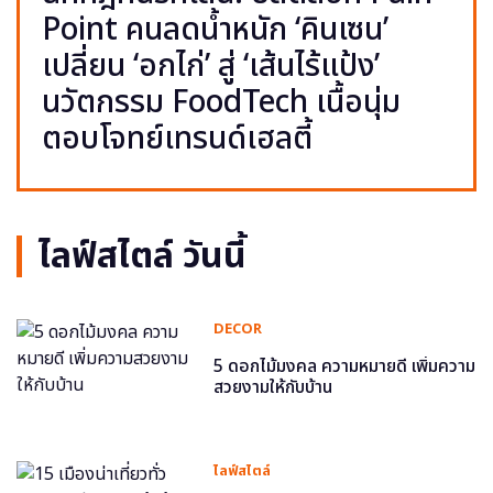
Point คนลดน้ำหนัก ‘คินเซน’
เปลี่ยน ‘อกไก่’ สู่ ‘เส้นไร้แป้ง’
นวัตกรรม FoodTech เนื้อนุ่ม
ตอบโจทย์เทรนด์เฮลตี้
ไลฟ์สไตล์ วันนี้
DECOR
5 ดอกไม้มงคล ความหมายดี เพิ่มความ
สวยงามให้กับบ้าน
ไลฟ์สไตล์