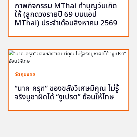
ภาพกิจกรรม MThai ทำบุญวันเกิด
ให้ (ลูกดวงรายปี 69 บนแอป
MThai) ประจำเดือนสิงหาคม 2569
วัตถุมงคล
“นาค-ครุฑ” ของขลังวิเศษมีคุณ ไม่รู้
จริงบูชาผิดได้ “งูเปรต” ย้อนให้โทษ