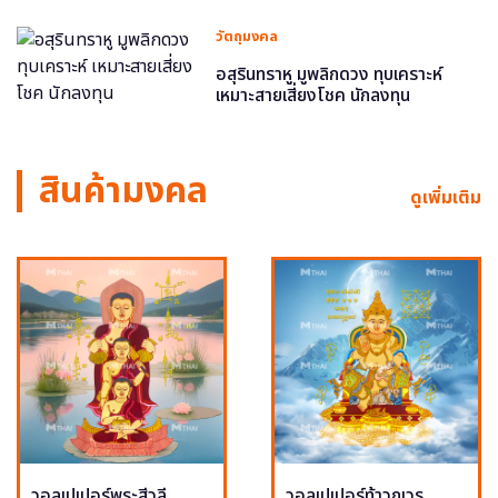
วัตถุมงคล
อสุรินทราหู มูพลิกดวง ทุบเคราะห์
เหมาะสายเสี่ยงโชค นักลงทุน
สินค้ามงคล
ดูเพิ่มเติม
วอลเปเปอร์พระสีวลี
วอลเปเปอร์ท้าวกุเวร