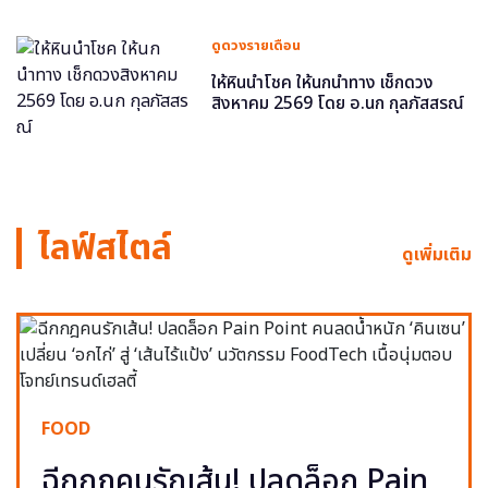
ดูดวงรายเดือน
ให้หินนำโชค ให้นกนำทาง เช็กดวง
สิงหาคม 2569 โดย อ.นก กุลภัสสรณ์
ไลฟ์สไตล์
ดูเพิ่มเติม
FOOD
ฉีกกฎคนรักเส้น! ปลดล็อก Pain