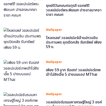
ฤกษ์ดีวันคเณศจตุรถี แจกฟรี!
วอลเปเปอร์พระพิฆเนศ ปางลาลบาคจา
ราชา คเณศ
Wallpaper
โหลดเลย! วอลเปเปอร์เจ้าแม่กวนอิม
ประทานพร ชุดเปิดคลัง รับทรัพย์ เพียง
59 บ.
Wallpaper
เพียง 59 บาท รับเฮง! วอลเปเปอร์เทพ
เจ้าไฉ่ซิงเอี๊ย 5 ปางบนแอป MThai
Wallpaper
วอลเปเปอร์บรมมหาเศรษฐีใหญ่ 3 องค์