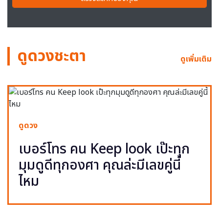
ดูดวงชะตา
ดูเพิ่มเติม
ดูดวง
เบอร์โทร คน Keep look เป๊ะทุก
มุมดูดีทุกองศา คุณล่ะมีเลขคู่นี้
ไหม