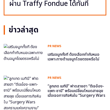
ผ่าน Traffy Fondue ได้ทันที
ข่าวล่าสุด
PR NEWS
เสริมจมูกทั้งที ต้องเลือกทำกับหมอ
เฉพาะทางด้านจมูกโดยตรงหรือไม่
PR NEWS
“ลูกเกด เมทินี” ฟาดสายฮา “ดีเจอ๋อง-
แพท-ซานิ” พร้อมเปลี่ยนโหมดสายลุย
เมื่อเจอภารกิจหินใน “Surgery Wars
สงครามแห่งความงาม” อีพี6