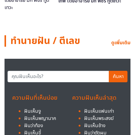
เทพ โดยอาจารย์ มิก พชร ทูตเทวะ
ทำนายฝัน / ตีเลข
ดูเพิ่มเติม
ค้นหา
ความฝันที่เห็นบ่อย
ความฝันเห็นล่าสุด
ฝันเห็นงู
ฝันเห็นแฟนเก่า
ฝันเห็นพญานาค
ฝันเห็นพระสงฆ์
ฝันว่าท้อง
ฝันเห็นช้าง
ฝันเห็นขี้
ฝันว่าตัดผม