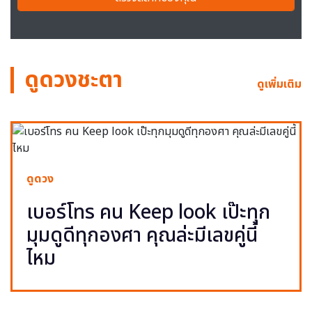
ดูดวงชะตา
ดูเพิ่มเติม
ดูดวง
เบอร์โทร คน Keep look เป๊ะทุก
มุมดูดีทุกองศา คุณล่ะมีเลขคู่นี้
ไหม