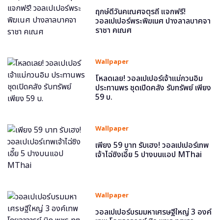
ฤกษ์ดีวันคเณศจตุรถี แจกฟรี!
วอลเปเปอร์พระพิฆเนศ ปางลาลบาคจา
ราชา คเณศ
Wallpaper
โหลดเลย! วอลเปเปอร์เจ้าแม่กวนอิม
ประทานพร ชุดเปิดคลัง รับทรัพย์ เพียง
59 บ.
Wallpaper
เพียง 59 บาท รับเฮง! วอลเปเปอร์เทพ
เจ้าไฉ่ซิงเอี๊ย 5 ปางบนแอป MThai
Wallpaper
วอลเปเปอร์บรมมหาเศรษฐีใหญ่ 3 องค์