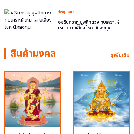
วัตถุมงคล
อสุรินทราหู มูพลิกดวง ทุบเคราะห์
เหมาะสายเสี่ยงโชค นักลงทุน
สินค้ามงคล
ดูเพิ่มเติม