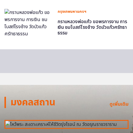
กรุงเทพมหานครฯ
กราบหลวงพ่อแก้ว ขอพรการงาน การ
เงิน ชมโบสถ์โรงช้าง วัดบัวแก้วศรัทธา
ธรรม
มงคลสถาน
ดูเพิ่มเติม