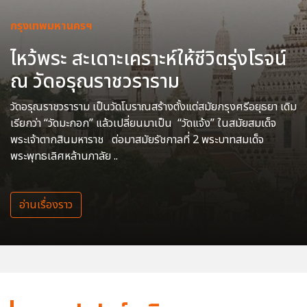
กรุงเทพมหานครฯ
ไหว้พระ สะเดาะเคราะห์ให้ชีวิตรุ่งโรจน์
ณ วัดอรุณราชวราราม
วัดอรุณราชวราราม เป็นวัดโบราณสร้างตั้งแต่สมัยกรุงศรีอยุธยา เดิม
เรียกว่า “วัดมะกอก” แล้วเปลี่ยนมาเป็น “วัดแจ้ง” ในสมัยสมเด็จ
พระเจ้าตากสินมหาราช ต่อมาสมัยรัชกาลที่ 2 พระบาทสมเด็จ
พระพุทธเลิศหล้านภาลัย ..
อ่านเรื่องราว