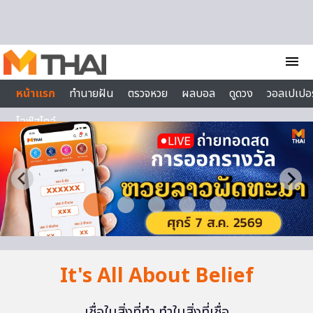
Skip to content
menu
หน้าแรก
ทำนายฝัน
ตรวจหวย
ผลบอล
ดูดวง
วอลเปเปอร
ไลฟ์สไตล์
It's All About Belief
เชื่อในสิ่งที่ทำ ทำในสิ่งที่เชื่อ