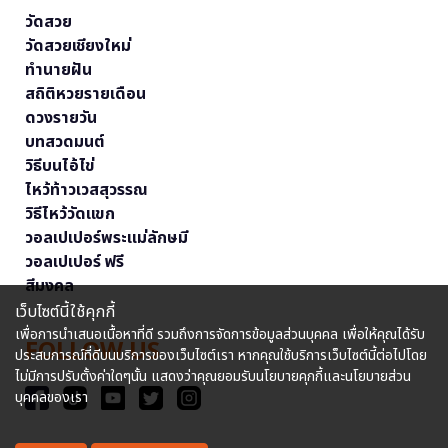
วัดสวย
วัดสวยเชียงใหม่
ทำนายฝัน
สถิติหวยรายเดือน
ดวงรายวัน
บทสวดมนต์
วิธีบนไอ้ไข่
ไหว้ท้าวเวสสุวรรณ
วิธีไหว้วัดแขก
วอลเปเปอร์พระแม่ลักษมี
วอลเปเปอร์ ฟรี
สีมงคล
เว็บไซต์นี้ใช้คุกกี้
เพื่อการนำเสนอเนื้อหาที่ดี รวมถึงการจัดการข้อมูลส่วนบุคคล เพื่อให้คุณได้รับ
FOLLOW US
ประสบการณ์ที่ดีบนบริการของเว็บไซต์เรา หากคุณใช้บริการเว็บไซต์นี้ต่อไปโดย
ไม่มีการปรับตั้งค่าใดๆนั้น แสดงว่าคุณยอมรับนโยบายคุกกี้และนโยบายส่วน
บุคคลของเรา