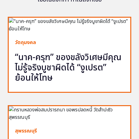
วัตถุมงคล
“นาค-ครุฑ” ของขลังวิเศษมีคุณ
ไม่รู้จริงบูชาผิดได้ “งูเปรต”
ย้อนให้โทษ
สุพรรณบุรี