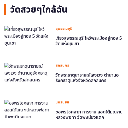
วัดสวยๆใกล้ฉัน
สุพรรณบุรี
เที่ยวสุพรรณบุรี ไหว้พระเมืองอู่ทอง 5
วัดแห่งขุนเขา
สกลนคร
วัดพระธาตุนารายณ์เจงเวง ตำนานอุ
รังคธาตุแห่งจังหวัดสกลนคร
นครปฐม
ขอพรโชคลาภ การงาน ลอดใต้มณฑป
หลวงพ่อทา วัดพะเนียงแตก