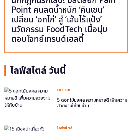
ฉีกกฎคนรักเส้น! ปลดล็อก Pain
Point คนลดน้ำหนัก ‘คินเซน’
เปลี่ยน ‘อกไก่’ สู่ ‘เส้นไร้แป้ง’
นวัตกรรม FoodTech เนื้อนุ่ม
ตอบโจทย์เทรนด์เฮลตี้
ไลฟ์สไตล์ วันนี้
DECOR
5 ดอกไม้มงคล ความหมายดี เพิ่มความ
สวยงามให้กับบ้าน
ไลฟ์สไตล์