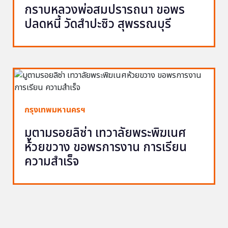
กราบหลวงพ่อสมปรารถนา ขอพร
ปลดหนี้ วัดสำปะซิว สุพรรณบุรี
กรุงเทพมหานครฯ
มูตามรอยลิซ่า เทวาลัยพระพิฆเนศ
ห้วยขวาง ขอพรการงาน การเรียน
ความสำเร็จ