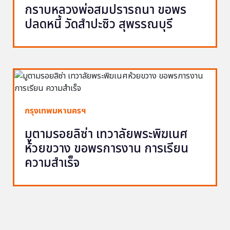
กราบหลวงพ่อสมปรารถนา ขอพร
ปลดหนี้ วัดสำปะซิว สุพรรณบุรี
กรุงเทพมหานครฯ
มูตามรอยลิซ่า เทวาลัยพระพิฆเนศ
ห้วยขวาง ขอพรการงาน การเรียน
ความสำเร็จ