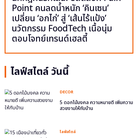
Point คนลดน้ำหนัก ‘คินเซน’
เปลี่ยน ‘อกไก่’ สู่ ‘เส้นไร้แป้ง’
นวัตกรรม FoodTech เนื้อนุ่ม
ตอบโจทย์เทรนด์เฮลตี้
ไลฟ์สไตล์ วันนี้
DECOR
5 ดอกไม้มงคล ความหมายดี เพิ่มความ
สวยงามให้กับบ้าน
ไลฟ์สไตล์