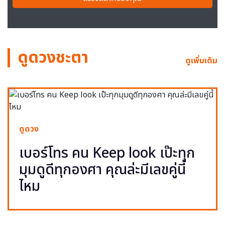
ดูดวงชะตา
ดูเพิ่มเติม
ดูดวง
เบอร์โทร คน Keep look เป๊ะทุก
มุมดูดีทุกองศา คุณล่ะมีเลขคู่นี้
ไหม