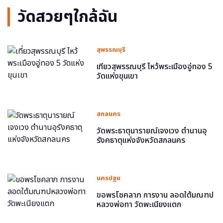
วัดสวยๆใกล้ฉัน
สุพรรณบุรี
เที่ยวสุพรรณบุรี ไหว้พระเมืองอู่ทอง 5
วัดแห่งขุนเขา
สกลนคร
วัดพระธาตุนารายณ์เจงเวง ตำนานอุ
รังคธาตุแห่งจังหวัดสกลนคร
นครปฐม
ขอพรโชคลาภ การงาน ลอดใต้มณฑป
หลวงพ่อทา วัดพะเนียงแตก