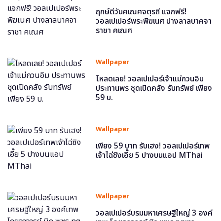
ฤกษ์ดีวันคเณศจตุรถี แจกฟรี!
วอลเปเปอร์พระพิฆเนศ ปางลาลบาคจา
ราชา คเณศ
Wallpaper
โหลดเลย! วอลเปเปอร์เจ้าแม่กวนอิม
ประทานพร ชุดเปิดคลัง รับทรัพย์ เพียง
59 บ.
Wallpaper
เพียง 59 บาท รับเฮง! วอลเปเปอร์เทพ
เจ้าไฉ่ซิงเอี๊ย 5 ปางบนแอป MThai
Wallpaper
วอลเปเปอร์บรมมหาเศรษฐีใหญ่ 3 องค์