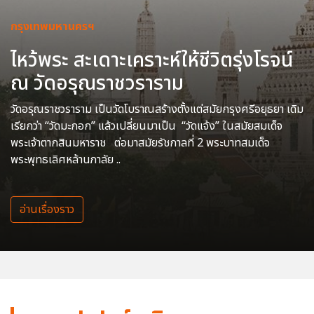
กรุงเทพมหานครฯ
ไหว้พระ สะเดาะเคราะห์ให้ชีวิตรุ่งโรจน์
ณ วัดอรุณราชวราราม
วัดอรุณราชวราราม เป็นวัดโบราณสร้างตั้งแต่สมัยกรุงศรีอยุธยา เดิม
เรียกว่า “วัดมะกอก” แล้วเปลี่ยนมาเป็น “วัดแจ้ง” ในสมัยสมเด็จ
พระเจ้าตากสินมหาราช ต่อมาสมัยรัชกาลที่ 2 พระบาทสมเด็จ
พระพุทธเลิศหล้านภาลัย ..
อ่านเรื่องราว