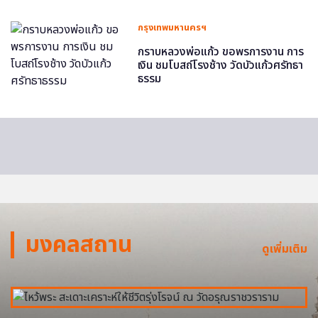
กรุงเทพมหานครฯ
กราบหลวงพ่อแก้ว ขอพรการงาน การ
เงิน ชมโบสถ์โรงช้าง วัดบัวแก้วศรัทธา
ธรรม
มงคลสถาน
ดูเพิ่มเติม