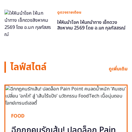
ดูดวงรายเดือน
ให้หินนำโชค ให้นกนำทาง เช็กดวง
สิงหาคม 2569 โดย อ.นก กุลภัสสรณ์
ไลฟ์สไตล์
ดูเพิ่มเติม
FOOD
ฉีกกฎคนรักเส้น! ปลดล็อก Pain