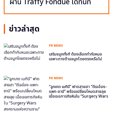
ผ่าน Traffy Fondue ได้ทันที
ข่าวล่าสุด
PR NEWS
เสริมจมูกทั้งที ต้องเลือกทำกับหมอ
เฉพาะทางด้านจมูกโดยตรงหรือไม่
PR NEWS
“ลูกเกด เมทินี” ฟาดสายฮา “ดีเจอ๋อง-
แพท-ซานิ” พร้อมเปลี่ยนโหมดสายลุย
เมื่อเจอภารกิจหินใน “Surgery Wars
สงครามแห่งความงาม” อีพี6