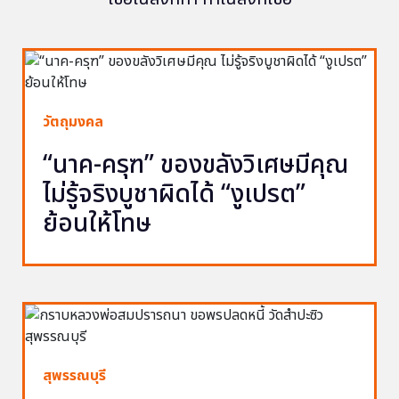
วัตถุมงคล
“นาค-ครุฑ” ของขลังวิเศษมีคุณ
ไม่รู้จริงบูชาผิดได้ “งูเปรต”
ย้อนให้โทษ
สุพรรณบุรี