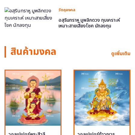
วัตถุมงคล
อสุรินทราหู มูพลิกดวง ทุบเคราะห์
เหมาะสายเสี่ยงโชค นักลงทุน
สินค้ามงคล
ดูเพิ่มเติม
วอลเปเปอร์พระสีวลี
วอลเปเปอร์ท้าวกุเวร