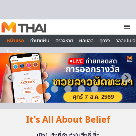
Skip to content
menu
หน้าแรก
ทำนายฝัน
ตรวจหวย
ผลบอล
ดูดวง
วอลเปเปอร
ไลฟ์สไตล์
It's All About Belief
เชื่อในสิ่งที่ทำ ทำในสิ่งที่เชื่อ