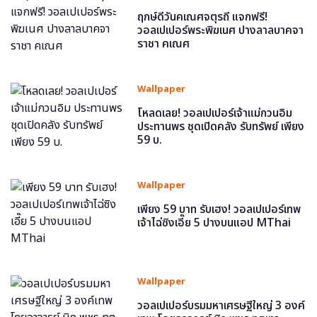
ฤกษ์ดีวันคเณศจตุรถี แจกฟรี!
วอลเปเปอร์พระพิฆเนศ ปางลาลบาคจา
ราชา คเณศ
Wallpaper
โหลดเลย! วอลเปเปอร์เจ้าแม่กวนอิม
ประทานพร ชุดเปิดคลัง รับทรัพย์ เพียง
59 บ.
Wallpaper
เพียง 59 บาท รับเฮง! วอลเปเปอร์เทพ
เจ้าไฉ่ซิงเอี๊ย 5 ปางบนแอป MThai
Wallpaper
วอลเปเปอร์บรมมหาเศรษฐีใหญ่ 3 องค์