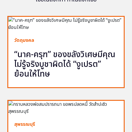
วัตถุมงคล
“นาค-ครุฑ” ของขลังวิเศษมีคุณ
ไม่รู้จริงบูชาผิดได้ “งูเปรต”
ย้อนให้โทษ
สุพรรณบุรี