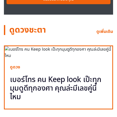
ดูดวงชะตา
ดูเพิ่มเติม
ดูดวง
เบอร์โทร คน Keep look เป๊ะทุก
มุมดูดีทุกองศา คุณล่ะมีเลขคู่นี้
ไหม