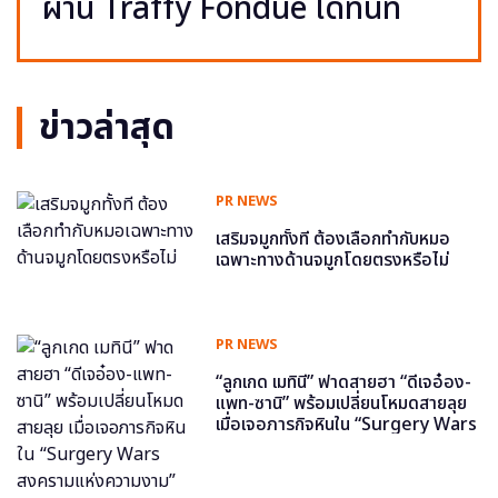
ผ่าน Traffy Fondue ได้ทันที
ข่าวล่าสุด
PR NEWS
เสริมจมูกทั้งที ต้องเลือกทำกับหมอ
เฉพาะทางด้านจมูกโดยตรงหรือไม่
PR NEWS
“ลูกเกด เมทินี” ฟาดสายฮา “ดีเจอ๋อง-
แพท-ซานิ” พร้อมเปลี่ยนโหมดสายลุย
เมื่อเจอภารกิจหินใน “Surgery Wars
สงครามแห่งความงาม” อีพี6