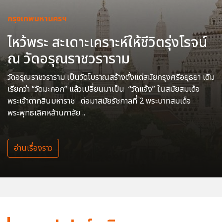
กรุงเทพมหานครฯ
ไหว้พระ สะเดาะเคราะห์ให้ชีวิตรุ่งโรจน์
ณ วัดอรุณราชวราราม
วัดอรุณราชวราราม เป็นวัดโบราณสร้างตั้งแต่สมัยกรุงศรีอยุธยา เดิม
เรียกว่า “วัดมะกอก” แล้วเปลี่ยนมาเป็น “วัดแจ้ง” ในสมัยสมเด็จ
พระเจ้าตากสินมหาราช ต่อมาสมัยรัชกาลที่ 2 พระบาทสมเด็จ
พระพุทธเลิศหล้านภาลัย ..
อ่านเรื่องราว