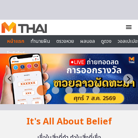
Skip to content
menu
หน้าแรก
ทำนายฝัน
ตรวจหวย
ผลบอล
ดูดวง
วอลเปเปอร
ไลฟ์สไตล์
It's All About Belief
เชื่อในสิ่งที่ทำ ทำในสิ่งที่เชื่อ