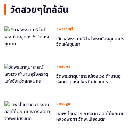
วัดสวยๆใกล้ฉัน
สุพรรณบุรี
เที่ยวสุพรรณบุรี ไหว้พระเมืองอู่ทอง 5
วัดแห่งขุนเขา
สกลนคร
วัดพระธาตุนารายณ์เจงเวง ตำนานอุ
รังคธาตุแห่งจังหวัดสกลนคร
นครปฐม
ขอพรโชคลาภ การงาน ลอดใต้มณฑป
หลวงพ่อทา วัดพะเนียงแตก