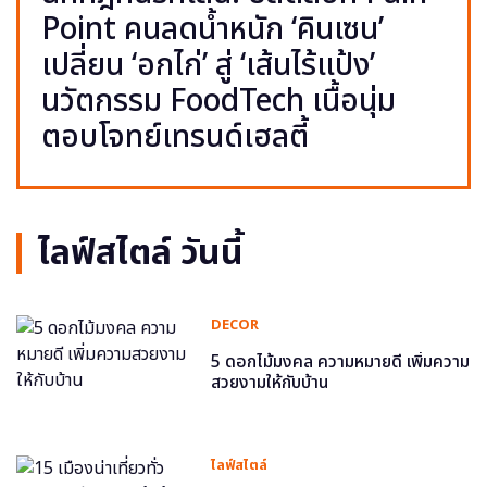
Point คนลดน้ำหนัก ‘คินเซน’
เปลี่ยน ‘อกไก่’ สู่ ‘เส้นไร้แป้ง’
นวัตกรรม FoodTech เนื้อนุ่ม
ตอบโจทย์เทรนด์เฮลตี้
ไลฟ์สไตล์ วันนี้
DECOR
5 ดอกไม้มงคล ความหมายดี เพิ่มความ
สวยงามให้กับบ้าน
ไลฟ์สไตล์