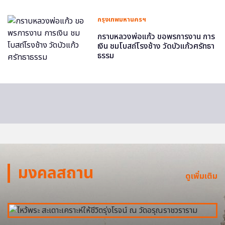
กรุงเทพมหานครฯ
กราบหลวงพ่อแก้ว ขอพรการงาน การ
เงิน ชมโบสถ์โรงช้าง วัดบัวแก้วศรัทธา
ธรรม
มงคลสถาน
ดูเพิ่มเติม