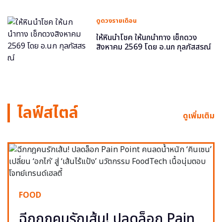
ดูดวงรายเดือน
ให้หินนำโชค ให้นกนำทาง เช็กดวง
สิงหาคม 2569 โดย อ.นก กุลภัสสรณ์
ไลฟ์สไตล์
ดูเพิ่มเติม
FOOD
ฉีกกฎคนรักเส้น! ปลดล็อก Pain