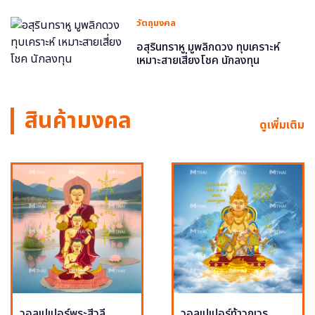
วัตถุมงคล
อสุรินทราหู มูพลิกดวง ทุบเคราะห์
เหมาะสายเสี่ยงโชค นักลงทุน
สินค้ามงคล
ดูเพิ่มเติม
วอลเปเปอร์พระสีวลี
วอลเปเปอร์ท้าวกุเวร