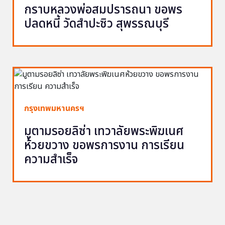
กราบหลวงพ่อสมปรารถนา ขอพร
ปลดหนี้ วัดสำปะซิว สุพรรณบุรี
กรุงเทพมหานครฯ
มูตามรอยลิซ่า เทวาลัยพระพิฆเนศ
ห้วยขวาง ขอพรการงาน การเรียน
ความสำเร็จ