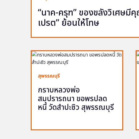
“นาค-ครุฑ” ของขลังวิเศษมีคุณ 
เปรต” ย้อนให้โทษ
สุพรรณบุรี
กราบหลวงพ่อ
สมปรารถนา ขอพรปลด
หนี้ วัดสำปะซิว สุพรรณบุรี