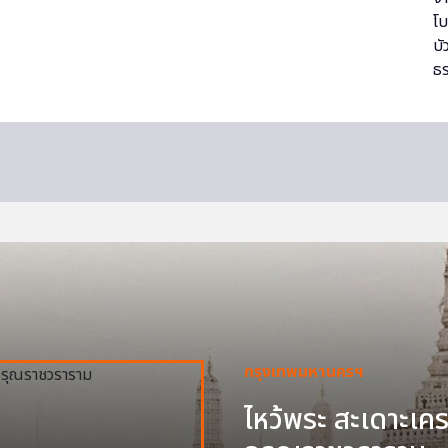
กรุงเทพมหานครฯ
ไหว้พระ สะเดาะเครา