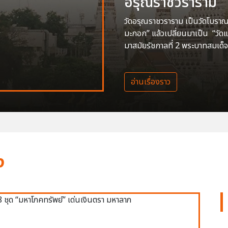
อรุณราชวราราม
วัดอรุณราชวราราม เป็นวัดโบราณสร
มะกอก” แล้วเปลี่ยนมาเป็น “วัด
มาสมัยรัชกาลที่ 2 พระบาทสมเด็จ
อ่านเรื่องราว
ง