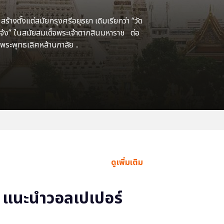
้างตั้งแต่สมัยกรุงศรีอยุธยา เดิมเรียกว่า “วัด
แจ้ง” ในสมัยสมเด็จพระเจ้าตากสินมหาราช ต่อ
พระพุทธเลิศหล้านภาลัย ..
ดูเพิ่มเติม
แนะนำวอลเปเปอร์