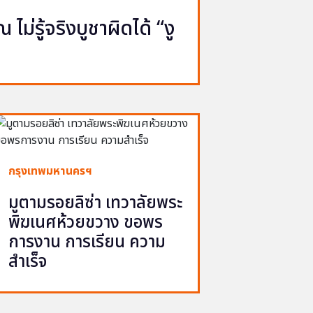
ไม่รู้จริงบูชาผิดได้ “งู
กรุงเทพมหานครฯ
มูตามรอยลิซ่า เทวาลัยพระ
พิฆเนศห้วยขวาง ขอพร
การงาน การเรียน ความ
สำเร็จ