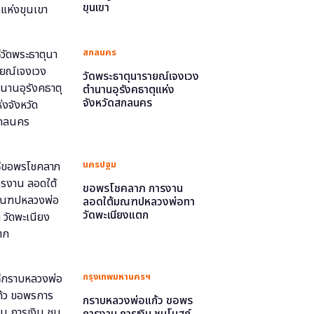
ขุนเขา
สกลนคร
วัดพระธาตุนารายณ์เจงเวง
ตำนานอุรังคธาตุแห่ง
จังหวัดสกลนคร
นครปฐม
ขอพรโชคลาภ การงาน
ลอดใต้มณฑปหลวงพ่อทา
วัดพะเนียงแตก
กรุงเทพมหานครฯ
กราบหลวงพ่อแก้ว ขอพร
การงาน การเงิน ชมโบสถ์