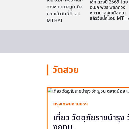
เช็ก ดวงปี 2569 โดย
อ.มิก พชร พลิกดวง
ชะตามาอยู่ในมือคุณ
แล้ววันนี้ที่แอป MTH
วัดสวย
กรุงเทพมหานครฯ
เที่ยว วัดอุภัยราชบำรุ
งกทม.